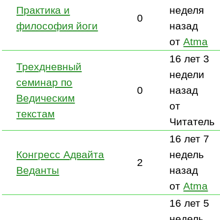
Практика и
неделя
0
философия йоги
назад
от
Atma
16 лет 3
Трехдневный
недели
семинар по
0
назад
Ведическим
от
текстам
Читатель
16 лет 7
Конгресс Адвайта
недель
2
Веданты
назад
от
Atma
16 лет 5
недель