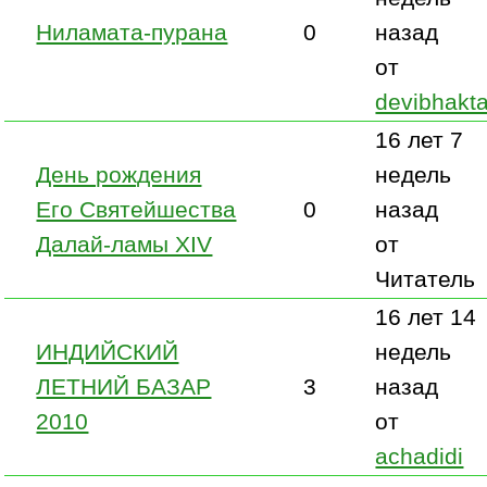
Ниламата-пурана
0
назад
от
devibhakt
16 лет 7
День рождения
недель
Его Святейшества
0
назад
Далай-ламы XIV
от
Читатель
16 лет 14
ИНДИЙСКИЙ
недель
ЛЕТНИЙ БАЗАР
3
назад
2010
от
achadidi