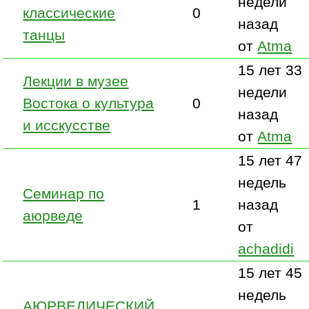
недели
классические
0
назад
танцы
от
Atma
15 лет 33
Лекции в музее
недели
Востока о культура
0
назад
и исскусстве
от
Atma
15 лет 47
недель
Семинар по
1
назад
аюрведе
от
achadidi
15 лет 45
недель
АЮРВЕДИЧЕСКИЙ