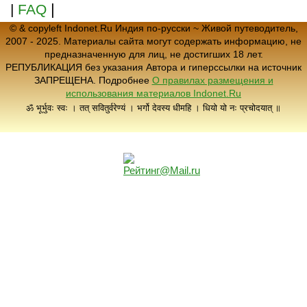
|
|
FAQ
© & copyleft Indonet.Ru Индия по-русски ~ Живой путеводитель,
2007 - 2025. Материалы сайта могут содержать информацию, не
предназначенную для лиц, не достигших 18 лет.
РЕПУБЛИКАЦИЯ без указания Автора и гиперссылки на источник
ЗАПРЕЩЕНА. Подробнее
О правилах размещения и
использования материалов Indonet.Ru
ॐ भूर्भुवः स्वः । तत् सवितुर्वरेण्यं । भर्गो देवस्य धीमहि । धियो यो नः प्रचोदयात् ॥