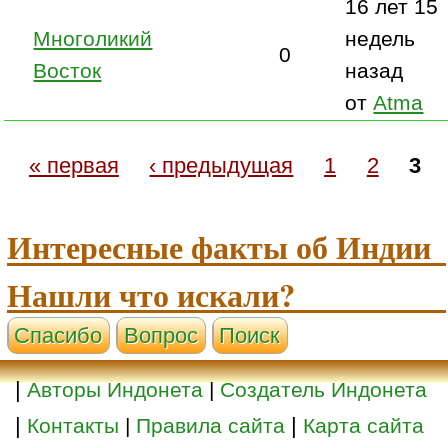
16 лет 15
Многоликий
недель
0
Восток
назад
от
Atma
« первая
‹ предыдущая
1
2
3
Интересные факты об Индии
Нашли что искали?
Cпасибо
Вопрос
Поиск
|
Авторы Индонета
|
Создатель Индонета
|
|
Контакты
|
Правила сайта
Карта сайта