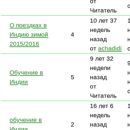
от
Читатель
10 лет 37
О поездках в
недель
Индию зимой
4
назад
2015/2016
от
achadidi
9 лет 32
недели
Обучение в
5
назад
Индии
от
Читатель
16 лет 6
недель
обучение в
2
назад
Индии