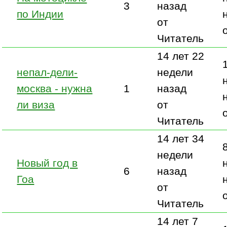
3
назад
по Индии
от
Читатель
14 лет 22
непал-дели-
недели
москва - нужна
1
назад
ли виза
от
Читатель
14 лет 34
недели
Новый год в
6
назад
Гоа
от
Читатель
14 лет 7