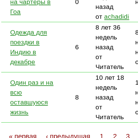
на чартеры в
0
назад
Гоа
от
achadidi
8 лет 36
Одежда для
недель
поездки в
6
назад
Индию в
от
декабре
Читатель
10 лет 18
Один раз и на
недель
всю
8
назад
оставшуюся
от
жизнь
Читатель
« первая
‹ предыдущая
1
2
3