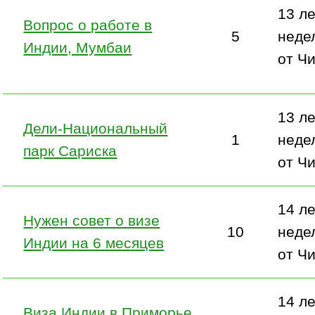
13 ле
Вопрос о работе в
5
неде
Индии, Мумбаи
от Ч
13 ле
Дели-Национальный
1
неде
парк Сариска
от Ч
14 ле
Нужен совет о визе
10
неде
Индии на 6 месяцев
от Ч
14 ле
Виза Индии в Приморье