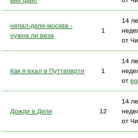
14 ле
непал-дели-москва -
1
неде
нужна ли виза
от Ч
14 ле
Как я ехал в Путтапарти
1
неде
от
eg
14 ле
Дожди в Дели
12
неде
от Ч