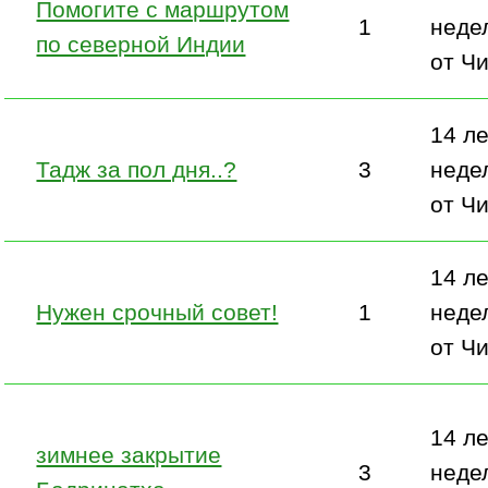
Помогите с маршрутом
1
неде
по северной Индии
от Ч
14 ле
Тадж за пол дня..?
3
неде
от Ч
14 ле
Нужен срочный совет!
1
неде
от Ч
14 ле
зимнее закрытие
3
неде