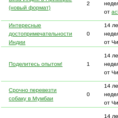
2
неде
(новый формат)
от
ac
Интересные
14 ле
достопримечательности
0
неде
Индии
от Ч
14 ле
Поделитесь опытом!
1
неде
от Ч
14 ле
Срочно перевезти
0
неде
собаку в Мумбаи
от Ч
14 ле