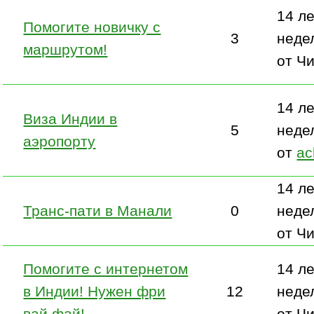
14 ле
Помогите новичку с
3
неде
маршрутом!
от Ч
14 ле
Виза Индии в
5
неде
аэропорту
от
ac
14 ле
Транс-пати в Манали
0
неде
от Ч
Помогите с интернетом
14 ле
в Индии! Нужен фри
12
неде
вай фай!
от Ч