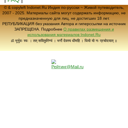
© & copyleft Indonet.Ru Индия по-русски ~ Живой путеводитель,
2007 - 2025. Материалы сайта могут содержать информацию, не
предназначенную для лиц, не достигших 18 лет.
РЕПУБЛИКАЦИЯ без указания Автора и гиперссылки на источник
ЗАПРЕЩЕНА. Подробнее
О правилах размещения и
использования материалов Indonet.Ru
ॐ भूर्भुवः स्वः । तत् सवितुर्वरेण्यं । भर्गो देवस्य धीमहि । धियो यो नः प्रचोदयात् ॥