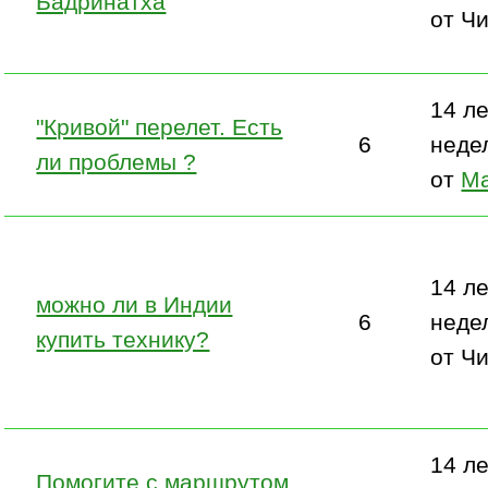
Бадринатха
от Ч
14 ле
"Кривой" перелет. Есть
6
неде
ли проблемы ?
от
М
14 ле
можно ли в Индии
6
неде
купить технику?
от Ч
14 ле
Помогите с маршрутом