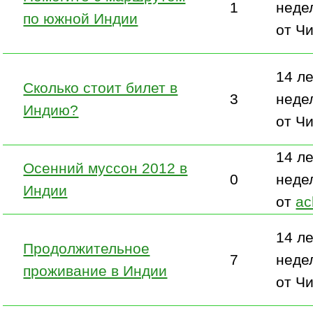
1
неде
по южной Индии
от Ч
14 ле
Сколько стоит билет в
3
неде
Индию?
от Ч
14 ле
Осенний муссон 2012 в
0
неде
Индии
от
ac
14 ле
Продолжительное
7
неде
проживание в Индии
от Ч