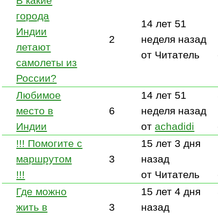
В какие
города
14 лет 51
Индии
2
неделя назад
летают
от Читатель
самолеты из
России?
Любимое
14 лет 51
место в
6
неделя назад
Индии
от
achadidi
!!! Помогите с
15 лет 3 дня
маршрутом
3
назад
!!!
от Читатель
Где можно
15 лет 4 дня
жить в
3
назад