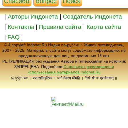
Cпасибо
Вопрос
Поиск
|
Авторы Индонета
|
Создатель Индонета
|
|
Контакты
|
Правила сайта
Карта сайта
|
|
FAQ
© & copyleft Indonet.Ru Индия по-русски ~ Живой путеводитель,
2007 - 2025. Материалы сайта могут содержать информацию, не
предназначенную для лиц, не достигших 18 лет.
РЕПУБЛИКАЦИЯ без указания Автора и гиперссылки на источник
ЗАПРЕЩЕНА. Подробнее
О правилах размещения и
использования материалов Indonet.Ru
ॐ भूर्भुवः स्वः । तत् सवितुर्वरेण्यं । भर्गो देवस्य धीमहि । धियो यो नः प्रचोदयात् ॥