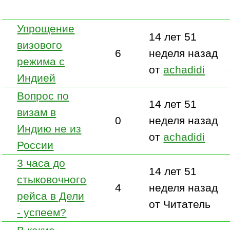
Упрощение
14 лет 51
визового
6
неделя назад
режима с
от
achadidi
Индией
Вопрос по
14 лет 51
визам в
0
неделя назад
Индию не из
от
achadidi
России
3 часа до
14 лет 51
стыковочного
4
неделя назад
рейса в Дели
от Читатель
- успеем?