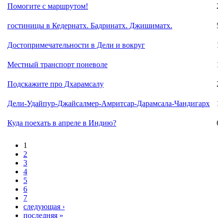
Помогите с маршрутом!
гостиницы в Кедернатх. Бадринатх. Джишиматх.
Достопримечательности в Дели и вокруг
Местный транспорт поневоле
Подскажите про Дхарамсалу
Дели-Удайпур-Джайсалмер-Амритсар-Дарамсала-Чандигарх
Куда поехать в апреле в Индию?
1
2
3
4
5
6
7
следующая ›
последняя »