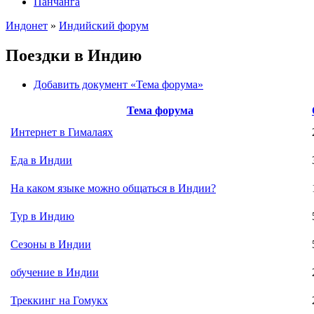
Панчанга
Индонет
»
Индийский форум
Поездки в Индию
Добавить документ «Тема форума»
Тема форума
Интернет в Гималаях
Еда в Индии
На каком языке можно общаться в Индии?
Тур в Индию
Сезоны в Индии
обучение в Индии
Треккинг на Гомукх