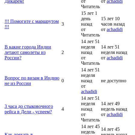
Дикарем!
от
от
achadidi
Читатель
15 лет 1
день
15 лет 10
!!! Помогите с маршрутом
3
назад
часов назад
!!!
от
от
achadidi
Читатель
14 лет 51
В какие города Индии
неделя
14 лет 51
летают самолеты из
2
назад
неделя назад
России?
от
от
achadidi
Читатель
14 лет 51
неделя
Вопрос по визам в Индию
0
назад
не доступно
не из России
от
achadidi
14 лет 51
неделя
14 лет 49
3 часа до стыковочного
4
назад
недель назад
рейса в Дели - успеем?
от
от
achadidi
Читатель
14 лет 45
14 лет 45
недель
Как доехать в
недель назад