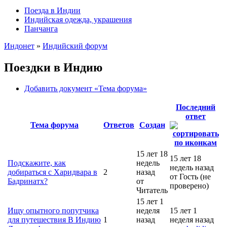
Поезда в Индии
Индийская одежда, украшения
Панчанга
Индонет
»
Индийский форум
Поездки в Индию
Добавить документ «Тема форума»
Последний
ответ
Тема форума
Ответов
Создан
15 лет 18
15 лет 18
Подскажите, как
недель
недель назад
добираться с Харидвара в
2
назад
от Гость (не
Бадринатх?
от
проверено)
Читатель
15 лет 1
Ищу опытного попутчика
неделя
15 лет 1
для путешествия В Индию
1
назад
неделя назад