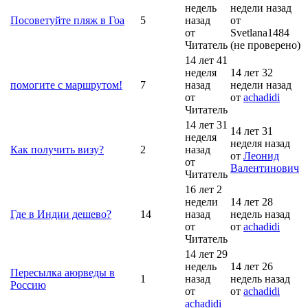
недель
недели назад
Посоветуйте пляж в Гоа
5
назад
от
от
Svetlana1484
Читатель
(не проверено)
14 лет 41
неделя
14 лет 32
помогите с маршрутом!
7
назад
недели назад
от
от
achadidi
Читатель
14 лет 31
14 лет 31
неделя
неделя назад
Как получить визу?
2
назад
от
Леонид
от
Валентинович
Читатель
16 лет 2
недели
14 лет 28
Где в Индии дешево?
14
назад
недель назад
от
от
achadidi
Читатель
14 лет 29
недель
14 лет 26
Пересылка аюрведы в
1
назад
недель назад
Россию
от
от
achadidi
achadidi