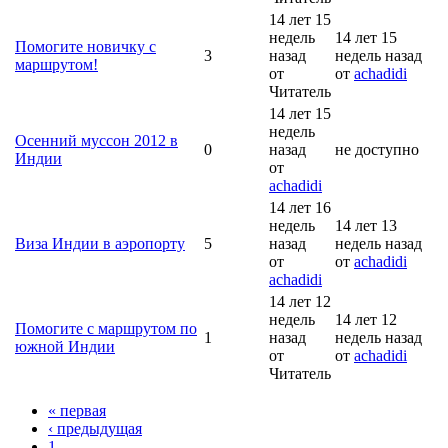
14 лет 15
недель
14 лет 15
Помогите новичку с
3
назад
недель назад
маршрутом!
от
от
achadidi
Читатель
14 лет 15
недель
Осенний муссон 2012 в
0
назад
не доступно
Индии
от
achadidi
14 лет 16
недель
14 лет 13
Виза Индии в аэропорту
5
назад
недель назад
от
от
achadidi
achadidi
14 лет 12
недель
14 лет 12
Помогите с маршрутом по
1
назад
недель назад
южной Индии
от
от
achadidi
Читатель
« первая
‹ предыдущая
1