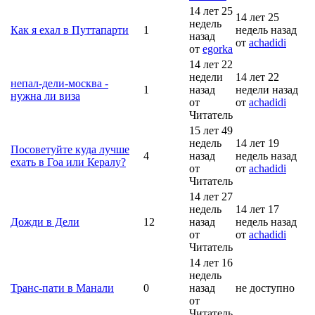
14 лет 25
14 лет 25
недель
Как я ехал в Путтапарти
1
недель назад
назад
от
achadidi
от
egorka
14 лет 22
недели
14 лет 22
непал-дели-москва -
1
назад
недели назад
нужна ли виза
от
от
achadidi
Читатель
15 лет 49
недель
14 лет 19
Посоветуйте куда лучше
4
назад
недель назад
ехать в Гоа или Кералу?
от
от
achadidi
Читатель
14 лет 27
недель
14 лет 17
Дожди в Дели
12
назад
недель назад
от
от
achadidi
Читатель
14 лет 16
недель
Транс-пати в Манали
0
назад
не доступно
от
Читатель