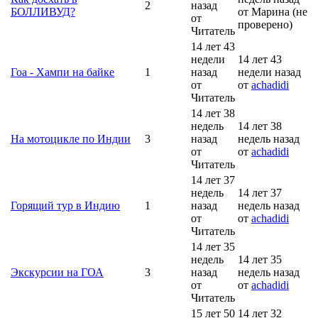
2
назад
БОЛЛИВУД?
от Марина (не
от
проверено)
Читатель
14 лет 43
недели
14 лет 43
Гоа - Хампи на байке
1
назад
недели назад
от
от
achadidi
Читатель
14 лет 38
недель
14 лет 38
На мотоцикле по Индии
3
назад
недель назад
от
от
achadidi
Читатель
14 лет 37
недель
14 лет 37
Горящий тур в Индию
1
назад
недель назад
от
от
achadidi
Читатель
14 лет 35
недель
14 лет 35
Экскурсии на ГОА
3
назад
недель назад
от
от
achadidi
Читатель
15 лет 50
14 лет 32