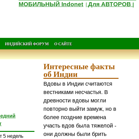
МОБИЛЬНЫЙ Indonet
Для АВТОРОВ
|
|
ИНДИЙСКИЙ ФОРУМ
О САЙТЕ
Интересные факты
об Индии
Вдовы в Индии считаются
вестниками несчастья. В
древности вдовы могли
повторно выйти замуж, но в
ледний
более поздние времена
т
участь вдов была тяжелой -
они должны были брить
т 5 недель