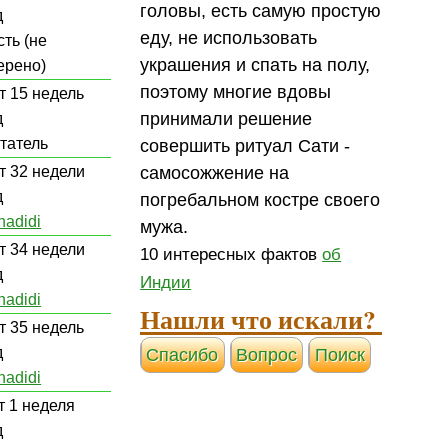
головы, есть самую простую
д
еду, не использовать
сть (не
украшения и спать на полу,
ерено)
поэтому многие вдовы
т 15 недель
принимали решение
д
итатель
совершить ритуал Сати -
т 32 недели
самосожжение на
д
погребальном костре своего
hadidi
мужа.
т 34 недели
10 интересных фактов
об
д
Индии
hadidi
Нашли что искали?
т 35 недель
д
Cпасибо
Вопрос
Поиск
hadidi
т 1 неделя
д