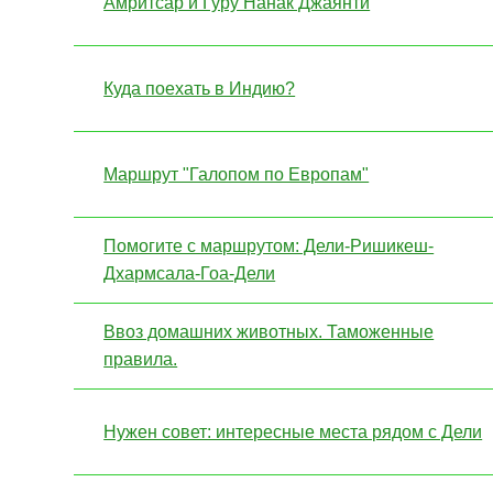
Амритсар и Гуру Нанак Джаянти
Куда поехать в Индию?
Маршрут "Галопом по Европам"
Помогите с маршрутом: Дели-Ришикеш-
Дхармсала-Гоа-Дели
Ввоз домашних животных. Таможенные
правила.
Нужен совет: интересные места рядом с Дели