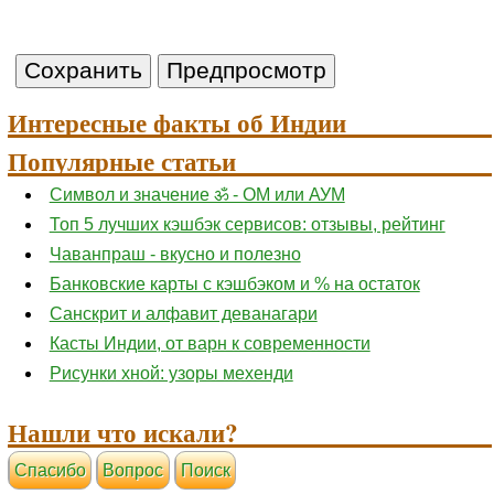
Интересные факты об Индии
Популярные статьи
Символ и значение ॐ - ОМ или АУМ
Топ 5 лучших кэшбэк сервисов: отзывы, рейтинг
Чаванпраш - вкусно и полезно
Банковские карты с кэшбэком и % на остаток
Санскрит и алфавит деванагари
Касты Индии, от варн к современности
Рисунки хной: узоры мехенди
Нашли что искали?
Cпасибо
Вопрос
Поиск