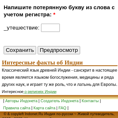
Напишите потерянную букву из слова с
учетом регистра:
*
_утешествие:
Интересные факты об Индии
Классический язык древней Индии - санскрит в настоящее
время является языком богослужения, медицины и ряда
других наук, и играет ту же роль, что и латынь для Европы.
Интересное
о религиях Индии
|
Авторы Индонета
|
Создатель Индонета
|
Контакты
|
Правила сайта
|
Карта сайта
|
FAQ
|
© & copyleft Indonet.Ru Индия по-русски ~ Живой путеводитель,