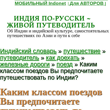
МОБИЛЬНЫЙ Indonet
Для АВТОРОВ
|
|
ИНДИЯ ПО-РУССКИ ~
ЖИВОЙ ПУТЕВОДИТЕЛЬ
Об Индии и индийской культуре, самостоятельных
путешествиях по Азии и пути к себе
Индийский словарь
»
путешествие
»
путеводитель
»
как доехать
»
железные дороги
»
поезд
» Каким
классом поездов Вы предпочитаете
путешествовать по Индии?
Каким классом поездов
Вы предпочитаете