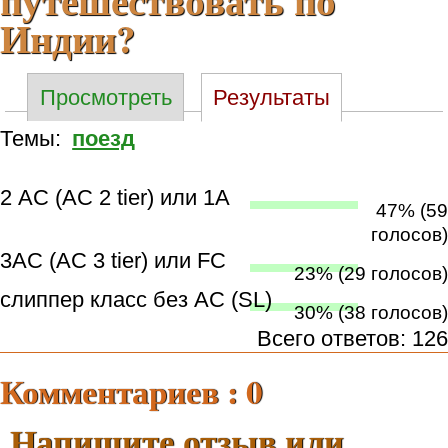
путешествовать по
Индии?
Просмотреть
Результаты
Темы:
поезд
2 АС (АС 2 tier) или 1А
47% (59
голосов)
3AC (АС 3 tier) или FC
23% (29 голосов)
слиппер класс без AС (SL)
30% (38 голосов)
Всего ответов: 126
Комментариев : 0
Напишите отзыв или