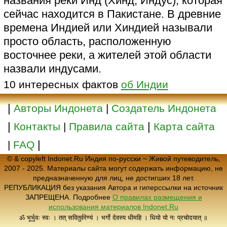
названия реки Инд (Хинд, Индус), которая
сейчас находится в Пакистане. В древние
времена Индией или Хиндией называли
просто область, расположенную
восточнее реки, а жителей этой области
назвали индусами.
10 интересных фактов
об Индии
|
Авторы Индонета
|
Создатель Индонета
|
|
Контакты
|
Правила сайта
Карта сайта
|
|
FAQ
© & copyleft Indonet.Ru Индия по-русски ~ Живой путеводитель,
2007 - 2025. Материалы сайта могут содержать информацию, не
предназначенную для лиц, не достигших 18 лет.
РЕПУБЛИКАЦИЯ без указания Автора и гиперссылки на источник
ЗАПРЕЩЕНА. Подробнее
О правилах размещения и
использования материалов Indonet.Ru
ॐ भूर्भुवः स्वः । तत् सवितुर्वरेण्यं । भर्गो देवस्य धीमहि । धियो यो नः प्रचोदयात् ॥