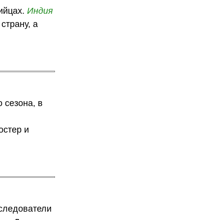
ийцах.
Индия
страну, а
 сезона, в
остер и
следователи