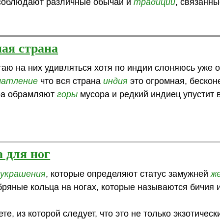
 соблюдают различные обычаи и
традиции
, связанны
ная страна
таю на них удивляться хотя по индии слоняюсь уже о
чатление
что вся страна
индия
это огромная, бескон
ира обрамляют
горы
мусора и редкий индиец упустит 
 для ног
т
украшения
, которые определяют статус замужней
ж
ебряные кольца на ногах, которые называются бичия 
е, из которой следует, что это не только экзотичес