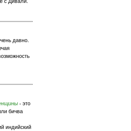
е с Дивали.
чень давно.
ечая
возможность
енщины
- это
или бичва
кий индийский