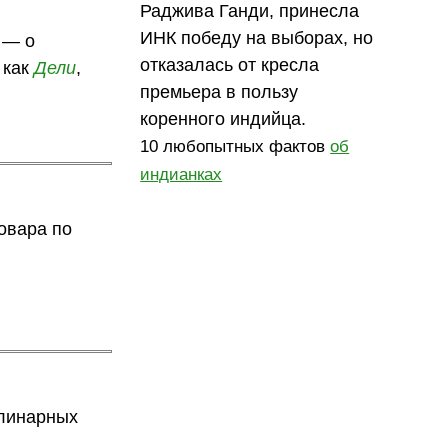
Раджива Ганди, принесла
ИНК победу на выборах, но
 — о
отказалась от кресла
 как
Дели
,
премьера в пользу
коренного индийца.
10 любопытных фактов
об
индианках
овара по
улинарных