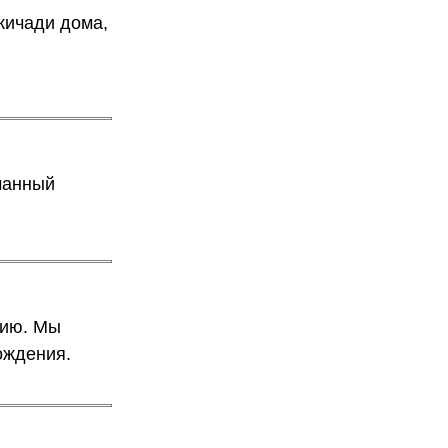
кичади дома,
манный
рию. Мы
ождения.