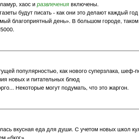
гламур, хаос и
развлечения
включены.
газеты будут писать - как они это делают каждый год
мый благоприятный день». В большом городе, таком
15000.
тущей популярностью, как нового суперзлака, шеф-п
ния новых и питательных блюд
рго... Некоторые могут подумать, что это жаргон.
алась вкусная еда для души. С учетом новых школ к
ем «бхог»