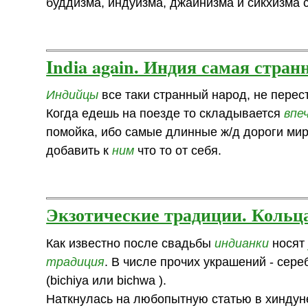
буддизма, индуизма, джайнизма и сикхизма
India again. Индия самая стран
Индийцы
все таки странный народ, не перес
Когда едешь на поезде то складывается
впе
помойка, ибо самые длинные ж/д дороги м
добавить к
ним
что то от себя.
Экзотические традиции. Кольца
Как известно после свадьбы
индианки
нося
традиция
. В числе прочих украшений - сер
(bichiya или bichwa ).
Наткнулась на любопытную статью в хиндунет