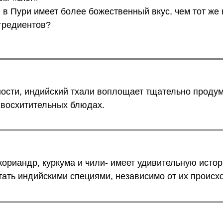
 в Пури имеет более божественный вкус, чем тот же 
нгредиентов?
ности, индийский тхали воплощает тщательно проду
 восхитительных блюдах.
 кориандр, куркума и чили- имеет удивительную исто
итать индийскими специями, независимо от их происх