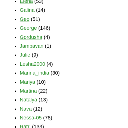
Elena
(53)
Galina
(14)
Geo
(51)
George
(146)
Gordusha
(4)
Jambavan
(1)
Julie
(9)
Lesha2000
(4)
Marina_india
(30)
Mariya
(10)
Martina
(22)
Natalya
(13)
Nava
(12)
Nessa-05
(78)
Ratri
(133)