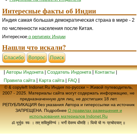
Интересные факты об Индии
Индия самая большая демократическая страна в мире - 2
по численности населения после Китая.
Интересное
о религиях Индии
Нашли что искали?
Cпасибо
Вопрос
Поиск
|
Авторы Индонета
|
Создатель Индонета
|
Контакты
|
Правила сайта
|
Карта сайта
|
FAQ
|
© & copyleft Indonet.Ru Индия по-русски ~ Живой путеводитель,
2007 - 2025. Материалы сайта могут содержать информацию, не
предназначенную для лиц, не достигших 18 лет.
РЕПУБЛИКАЦИЯ без указания Автора и гиперссылки на источник
ЗАПРЕЩЕНА. Подробнее
О правилах размещения и
использования материалов Indonet.Ru
ॐ भूर्भुवः स्वः । तत् सवितुर्वरेण्यं । भर्गो देवस्य धीमहि । धियो यो नः प्रचोदयात् ॥