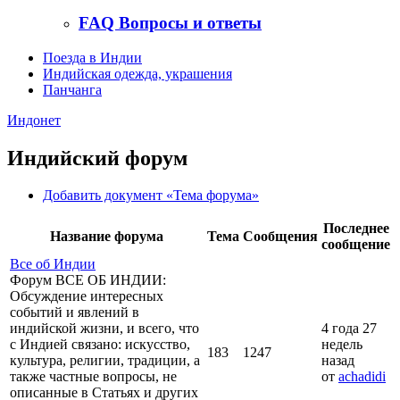
FAQ Вопросы и ответы
Поезда в Индии
Индийская одежда, украшения
Панчанга
Индонет
Индийский форум
Добавить документ «Тема форума»
Последнее
Название форума
Тема
Сообщения
сообщение
Все об Индии
Форум ВСЕ ОБ ИНДИИ:
Обсуждение интересных
событий и явлений в
индийской жизни, и всего, что
4 года 27
с Индией связано: искусство,
недель
183
1247
культура, религии, традиции, а
назад
также частные вопросы, не
от
achadidi
описанные в Статьях и других