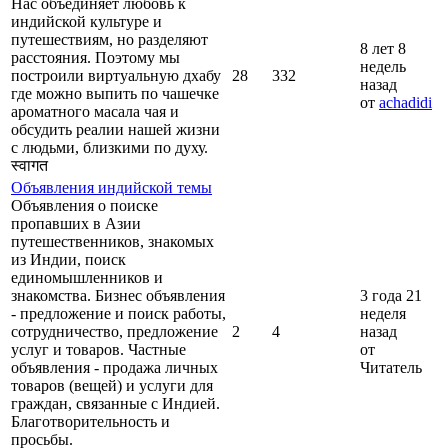
Нас объединяет любовь к
индийской культуре и
путешествиям, но разделяют
8 лет 8
расстояния. Поэтому мы
недель
построили виртуальную дхабу
28
332
назад
где можно выпить по чашечке
от
achadidi
ароматного масала чая и
обсудить реалии нашей жизни
с людьми, близкими по духу.
स्वागत
Объявления индийской темы
Объявления о поиске
пропавших в Азии
путешественников, знакомых
из Индии, поиск
единомышленников и
знакомства. Бизнес объявления
3 года 21
- предложение и поиск работы,
неделя
сотрудничество, предложение
2
4
назад
услуг и товаров. Частные
от
объявления - продажа личных
Читатель
товаров (вещей) и услуги для
граждан, связанные с Индией.
Благотворительность и
просьбы.