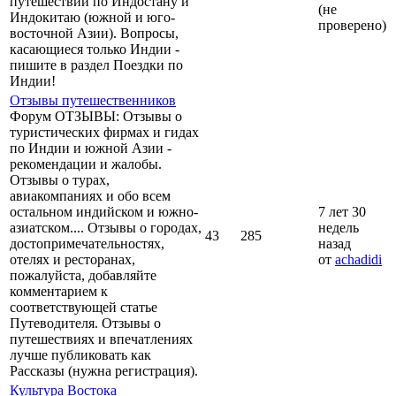
путешествий по Индостану и
(не
Индокитаю (южной и юго-
проверено)
восточной Азии). Вопросы,
касающиеся только Индии -
пишите в раздел Поездки по
Индии!
Отзывы путешественников
Форум ОТЗЫВЫ: Отзывы о
туристических фирмах и гидах
по Индии и южной Азии -
рекомендации и жалобы.
Отзывы о турах,
авиакомпаниях и обо всем
остальном индийском и южно-
7 лет 30
азиатском.... Отзывы о городах,
недель
43
285
достопримечательностях,
назад
отелях и ресторанах,
от
achadidi
пожалуйста, добавляйте
комментарием к
соответствующей статье
Путеводителя. Отзывы о
путешествиях и впечатлениях
лучше публиковать как
Рассказы (нужна регистрация).
Культура Востока