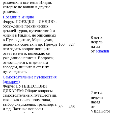
разделах, и все темы Индии,
которые не вошли в другие
разделы.
Поездки в Индию
Форум ПОЕЗДКИ в ИНДИЮ -
обсуждение практических
деталей туров, путешествий и
жизни в Индии, не описанных
8 лет 8
в Путеводителе, Маршрутах,
недель
полезных советах и др. Прежде
160
827
назад
чем задать вопрос поищите
от
achadidi
ответ на него, возможно он
уже давно написан. Вопросы,
относящиеся к отдельным
городам, пишите в статьях
путеводителя.
Самостоятельные путешествия
(дикарем)
Форум ПУТЕШЕСТВИЯ
ДИКАРЕМ: Общие вопросы
7 лет 4
самостоятельных путешествий,
недели
такие как поиск попутчика,
назад
выбор снаряжения, транспорта
80
458
от
и т.д. Частные вопросы
VladaKorol