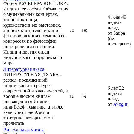
Форум КУЛЬТУРА ВОСТОКА:
Индия и ее соседи. Объявления
о музыкальных концертах,
4 года 40
концертах танца,
недель
художественных выставках,
назад
анонсах книг, теле- и кино-
70
185
от Заира
фильмов, лекциях, семинарах,
(не
конгрессах по философии,
проверено)
йоге, религии и истории
Индии и других стран
индуистского и буддийского
мира.
Литературная дхаба
ЛИТЕРАТУРНАЯ ДХАБА -
раздел, посвященный
индийской литературе -
6 лет 32
современной и классической, и
недели
вообще любым книгам
16
59
назад
посвященным Индии,
от
sologur
индийской тематике, а также
культуре стран Азии и
эзотерике, которые стоит
прочитать
Виртуальная масала