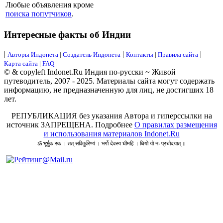
Любые объявления кроме
поиска попутчиков
.
Интересные факты об Индии
|
|
|
Авторы Индонета
|
Создатель Индонета
Контакты
|
Правила сайта
|
Карта сайта
|
FAQ
© & copyleft Indonet.Ru Индия по-русски ~ Живой
путеводитель, 2007 - 2025. Материалы сайта могут содержать
информацию, не предназначенную для лиц, не достигших 18
лет.
РЕПУБЛИКАЦИЯ без указания Автора и гиперссылки на
источник ЗАПРЕЩЕНА. Подробнее
О правилах размещения
и использования материалов Indonet.Ru
ॐ भूर्भुवः स्वः । तत् सवितुर्वरेण्यं । भर्गो देवस्य धीमहि । धियो यो नः प्रचोदयात् ॥