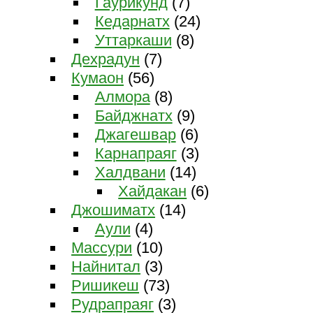
Гаурикунд
(7)
Кедарнатх
(24)
Уттаркаши
(8)
Дехрадун
(7)
Кумаон
(56)
Алмора
(8)
Байджнатх
(9)
Джагешвар
(6)
Карнапраяг
(3)
Халдвани
(14)
Хайдакан
(6)
Джошиматх
(14)
Аули
(4)
Массури
(10)
Найнитал
(3)
Ришикеш
(73)
Рудрапраяг
(3)