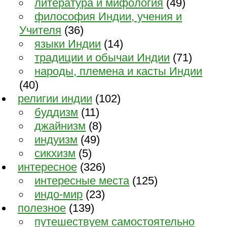
литература и мифология
(49)
философия Индии, учения и
Учителя
(36)
языки Индии
(14)
традиции и обычаи Индии
(71)
народы, племена и касты Индии
(40)
религии индии
(102)
буддизм
(11)
джайнизм
(8)
индуизм
(49)
сикхизм
(5)
интересное
(326)
интересные места
(125)
индо-мир
(23)
полезное
(139)
путешествуем самостоятельно