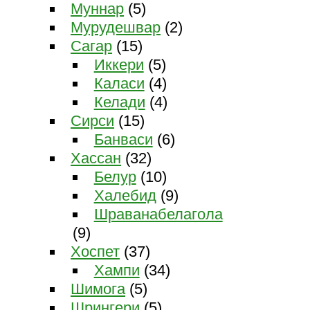
Муннар
(5)
Мурудешвар
(2)
Сагар
(15)
Иккери
(5)
Каласи
(4)
Келади
(4)
Сирси
(15)
Банваси
(6)
Хассан
(32)
Белур
(10)
Халебид
(9)
Шраванабелагола
(9)
Хоспет
(37)
Хампи
(34)
Шимога
(5)
Шрингери
(5)