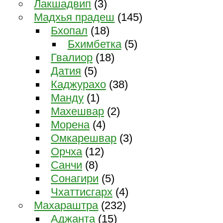
Лакшадвип
(3)
Мадхья прадеш
(145)
Бхопал
(18)
Бхимбетка
(5)
Гвалиор
(18)
Датия
(5)
Каджурахо
(38)
Манду
(1)
Махешвар
(2)
Морена
(4)
Омкарешвар
(3)
Орчха
(12)
Санчи
(8)
Сонагири
(5)
Чхаттисгарх
(4)
Махараштра
(232)
Аджанта
(15)