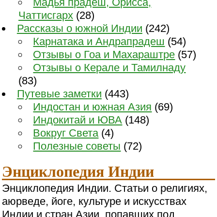
Мадья прадеш, Орисса,
Чаттисгарх
(28)
Рассказы о южной Индии
(242)
Карнатака и Андрапрадеш
(54)
Отзывы о Гоа и Махараштре
(57)
Отзывы о Керале и Тамилнаду
(83)
Путевые заметки
(443)
Индостан и южная Азия
(69)
Индокитай и ЮВА
(148)
Вокруг Света
(4)
Полезные советы
(72)
Энциклопедия Индии
Энциклопедия Индии. Статьи о религиях,
аюрведе, йоге, культуре и искусствах
Индии и стран Азии, попавших под