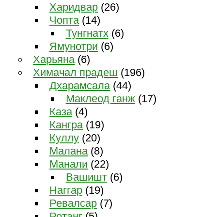
Харидвар
(26)
Чопта
(14)
Тунгнатх
(6)
Ямунотри
(6)
Харьяна
(6)
Химачал прадеш
(196)
Дхарамсала
(44)
Маклеод ганж
(17)
Каза
(4)
Кангра
(19)
Куллу
(20)
Малана
(8)
Манали
(22)
Вашишт
(6)
Наггар
(19)
Ревалсар
(7)
Ротанг
(5)