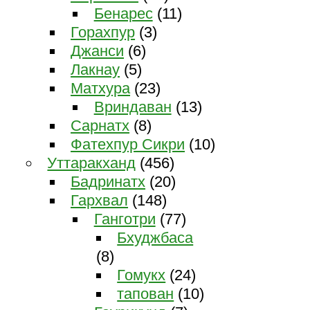
Бенарес
(11)
Горахпур
(3)
Джанси
(6)
Лакнау
(5)
Матхура
(23)
Вриндаван
(13)
Сарнатх
(8)
Фатехпур Сикри
(10)
Уттаракханд
(456)
Бадринатх
(20)
Гархвал
(148)
Ганготри
(77)
Бхуджбаса
(8)
Гомукх
(24)
тапован
(10)