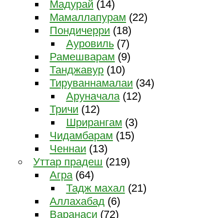
Мадурай
(14)
Мамаллапурам
(22)
Пондичерри
(18)
Ауровиль
(7)
Рамешварам
(9)
Танджавур
(10)
Тируваннамалаи
(34)
Аруначала
(12)
Тричи
(12)
Шрирангам
(3)
Чидамбарам
(15)
Ченнаи
(13)
Уттар прадеш
(219)
Агра
(64)
Тадж махал
(21)
Аллахабад
(6)
Варанаси
(72)