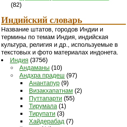
(82)
Индийский словарь
Название штатов, городов Индии и
термины по темам Индия, индийская
культура, религия и др., используемые в
текстовых и фото материалах индонета.
Индия
(3756)
Андаманы
(10)
Андхра прадеш
(97)
Анантапур
(9)
Визакхапатнам
(2)
Путтапарти
(55)
Тирумала
(1)
Тирупати
(3)
Хайдерабад
(7)