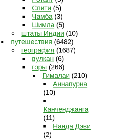
Спити
(5)
Чамба
(3)
Шимла
(5)
штаты Индии
(10)
путешествия
(6482)
география
(1687)
вулкан
(6)
горы
(266)
Гималаи
(210)
Аннапурна
(10)
Канченджанга
(11)
Нанда Дэви
(2)