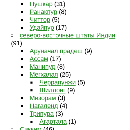
Пушкар
(31)
Ранакпур
(8)
Читтор
(5)
Удайпур
(17)
северо-восточные штаты Индии
(91)
Аруначал прадеш
(9)
Ассам
(17)
Манипур
(8)
Мегхалая
(25)
Черрапунжи
(5)
Шиллонг
(9)
Мизорам
(3)
Нагаленд
(4)
Трипура
(3)
Агартала
(1)
Сикким
(46)