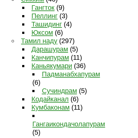
Гангток
(9)
Пеллинг
(3)
Ташидинг
(4)
Юксом
(6)
Тамил наду
(297)
Дарашурам
(5)
Канчипурам
(11)
Каньякумари
(36)
Падманабхапурам
(6)
Сучиндрам
(5)
Кодайканал
(6)
Кумбаконам
(11)
Гангаикондачолапурам
(5)