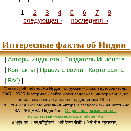
1
2
3
4
5
6
7
8
следующая ›
последняя »
Интересные факты об Индии
|
Авторы Индонета
|
Создатель Индонета
|
|
Контакты
|
Правила сайта
Карта сайта
|
|
FAQ
© & copyleft Indonet.Ru Индия по-русски ~ Живой путеводитель,
2007 - 2025. Материалы сайта могут содержать информацию, не
предназначенную для лиц, не достигших 18 лет.
РЕПУБЛИКАЦИЯ без указания Автора и гиперссылки на источник
ЗАПРЕЩЕНА. Подробнее
О правилах размещения и
использования материалов Indonet.Ru
ॐ भूर्भुवः स्वः । तत् सवितुर्वरेण्यं । भर्गो देवस्य धीमहि । धियो यो नः प्रचोदयात् ॥