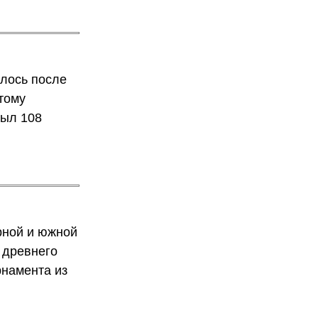
лось после
тому
рыл 108
рной и южной
 древнего
рнамента из