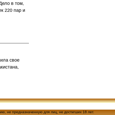
Дело в том,
к 220 пар и
чила свое
кистана,
.
ию, не предназначенную для лиц, не достигших 18 лет.