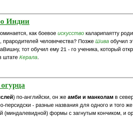
во Индии
поминается, как боевое
искусство
каларипаятту роди
, прародителей человечества? Позже
Шива
обучил э
Вишну, тот обучил ему 21 - го ученика, который отк
 в штате
Керала
.
 огурца
йслей
) по-английски, он же
амби и манколам
в севе
о-персидски - разные названия для одного и того же
й (миндалевидной) формы с загнутым кончиком, и о