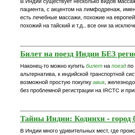
В Индии существует несколько видов масса
пациента, с акцентом на лимфодренаж, имен
есть лечебные массажи, похожие на европей
похожий на тайский и т.д., все они за искл
Билет на поезд Индии БЕЗ рег
Наконец-то можно купить
билет
на
поезд
по 
альтернатива, к индийской транспортной си
возможной простую покупку
авиа
, железнод
без проблемной регистрации на IRCTC и привяз
Тайны Индии: Кодинхи - город 
В Индии много удивительных мест, где прои