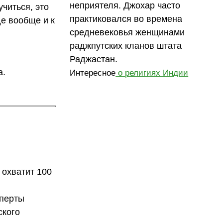
неприятеля. Джохар часто
учиться, это
практиковался во времена
де вообще и к
средневековья женщинами
раджпутских кланов штата
Раджастан.
а.
Интересное
о религиях Индии
 охватит 100
сперты
ского