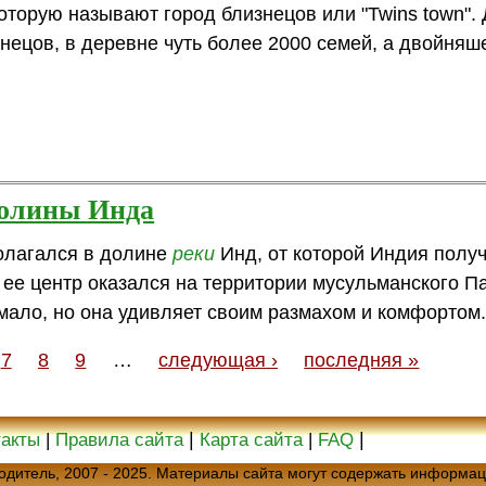
которую называют город близнецов или "Twins town". 
нецов, в деревне чуть более 2000 семей, а двойняше
долины Инда
олагался в долине
реки
Инд, от которой Индия полу
ее центр оказался на территории мусульманского Па
мало, но она удивляет своим размахом и комфортом
7
8
9
…
следующая ›
последняя »
|
|
такты
|
Правила сайта
Карта сайта
|
FAQ
еводитель, 2007 - 2025. Материалы сайта могут содержать информац