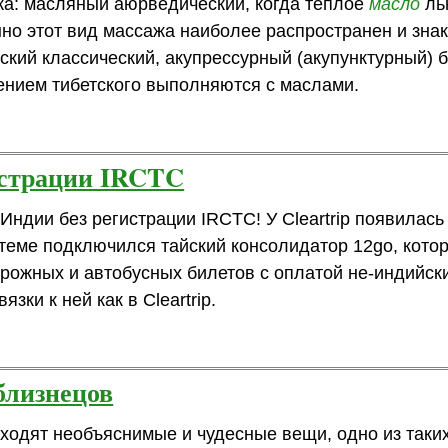
жа: масляный аюрведический, когда теплое
масло
ль
но этот вид массажа наиболее распространен и знак
ский классический, акупрессурный (акупунктурный) 
ючением тибетского выполняются с маслами.
истрации IRCTC
Индии без регистрации IRCTC! У Cleartrip появилась
стеме подключился тайский консолидатор 12go, кото
орожных и автобусных билетов с оплатой не-индийск
ки к ней как в Cleartrip.
близнецов
сходят необъяснимые и чудесные вещи, одно из таки