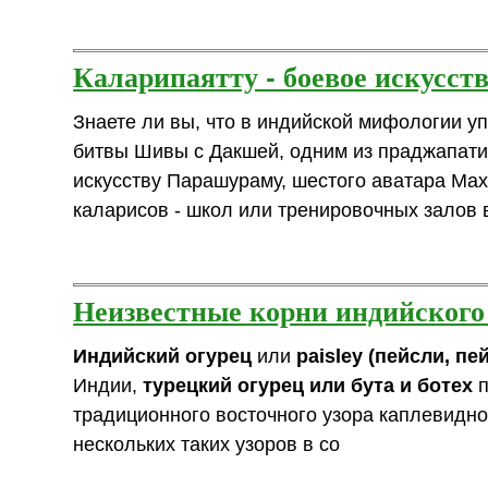
Каларипаятту - боевое искусст
Знаете ли вы, что в индийской мифологии у
битвы Шивы с Дакшей, одним из праджапати
искусству Парашураму, шестого аватара Маха
каларисов - школ или тренировочных залов
Неизвестные корни индийского
Индийский огурец
или
paisley (пейсли, пе
Индии,
турецкий огурец или бута и ботех
п
традиционного восточного узора каплевидно
нескольких таких узоров в со