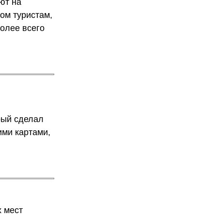
ют на
ом туристам,
более всего
рый сделал
ими картами,
х мест