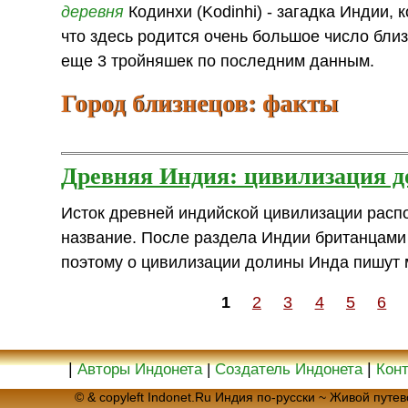
деревня
Кодинхи (Kodinhi) - загадка Индии, 
что здесь родится очень большое число близ
еще 3 тройняшек по последним данным.
Город близнецов: факты
Древняя Индия: цивилизация 
Исток древней индийской цивилизации расп
название. После раздела Индии британцами 
поэтому о цивилизации долины Инда пишут 
1
2
3
4
5
6
|
|
Авторы Индонета
|
Создатель Индонета
Кон
© & copyleft Indonet.Ru Индия по-русски ~ Живой пут