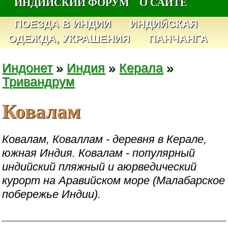
ИНДИЙСКИЙ ФОРУМ
О САЙТЕ
ПОЕЗДА В ИНДИИ
ИНДИЙСКАЯ
ОДЕЖДА, УКРАШЕНИЯ
ПАНЧАНГА
Индонет
»
Индия
»
Керала
»
Тривандрум
Ковалам
Ковалам, Коваллам - деревня в Керале,
южная Индия. Ковалам - популярный
индийский пляжный и аюрведический
курорт на Аравийском море (Малабарское
побережье Индии).