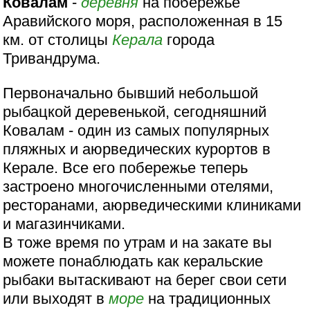
Ковалам
-
деревня
на побережье
Аравийского моря, расположенная в 15
км. от столицы
Керала
города
Тривандрума.
Первоначально бывший небольшой
рыбацкой деревенькой, сегодняшний
Ковалам - один из самых популярных
пляжных и аюрведических курортов в
Керале. Все его побережье теперь
застроено многочисленными отелями,
ресторанами, аюрведическими клиниками
и магазинчиками.
В тоже время по утрам и на закате вы
можете понаблюдать как керальские
рыбаки вытаскивают на берег свои сети
или выходят в
море
на традиционных