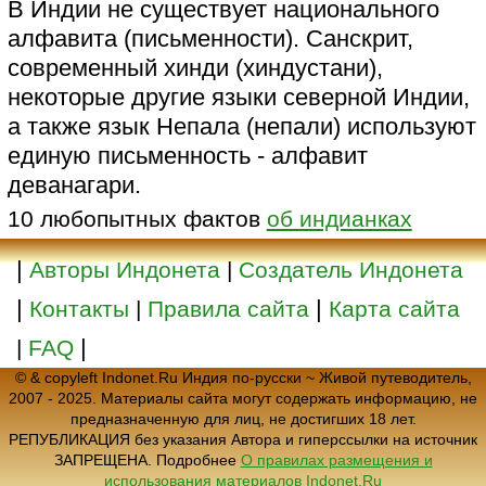
В Индии не существует национального
алфавита (письменности). Санскрит,
современный хинди (хиндустани),
некоторые другие языки северной Индии,
а также язык Непала (непали) используют
единую письменность - алфавит
деванагари.
10 любопытных фактов
об индианках
|
Авторы Индонета
|
Создатель Индонета
|
|
Контакты
|
Правила сайта
Карта сайта
|
|
FAQ
© & copyleft Indonet.Ru Индия по-русски ~ Живой путеводитель,
2007 - 2025. Материалы сайта могут содержать информацию, не
предназначенную для лиц, не достигших 18 лет.
РЕПУБЛИКАЦИЯ без указания Автора и гиперссылки на источник
ЗАПРЕЩЕНА. Подробнее
О правилах размещения и
использования материалов Indonet.Ru