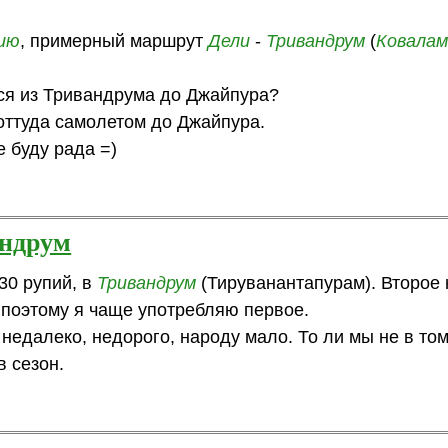
ию
, примерный маршрут
Дели
-
Тривандрум
(
Ковала
ься из Тривандрума до Джайпура?
оттуда самолетом до Джайпура.
 буду рада =)
андрум
30 рупий, в
Тривандрум
(Тируванантапурам). Второе
, поэтому я чаще употребляю первое.
недалеко, недорого, народу мало. То ли мы не в то
в сезон.