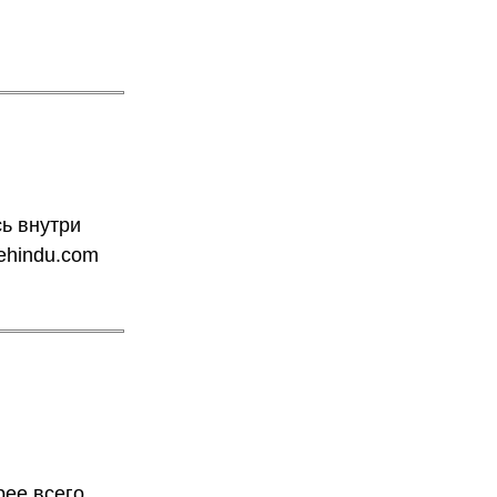
сь внутри
ehindu.com
ее всего,