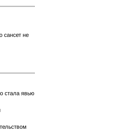
о сансет не
о стала явью
и
ительством