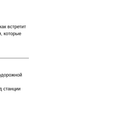
ак встретит
, которые
нодорожной
д станции