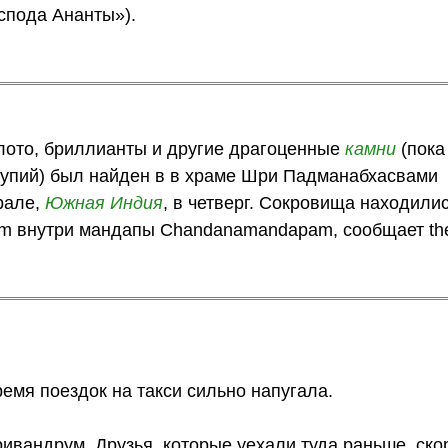
спода Ананты»).
лото, бриллианты и другие драгоценные
камни
(пока
рупий) был найден в в храме Шри Падманабхасвами
рале,
Южная Индия
, в четверг. Сокровища находили
am внутри мандапы Chandanamandapam, сообщает th
емя поездок на такси сильно напугала.
ивандрум. Друзья, которые уехали туда раньше, скор