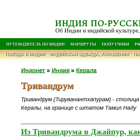
ИНДИЯ ПО-РУССК
Об Индии и индийской культуре,
ПУТЕВОДИТЕЛЬ ПО ИНДИИ
МАРШРУТЫ
ПОПУТЧИКИ
Р
ПОЕЗДА В ИНДИИ
ИНДИЙСКАЯ ОДЕЖДА, УКРАШЕНИЯ
ПА
Индонет
»
Индия
»
Керала
Тривандрум
Тривандрум (Тируванантхапурам) - столица
Кералы, на границе с штатом Тамил Наду
Из Тривандрума в Джайпур, ка