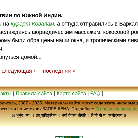
твии по Южной Индии.
и
на
курорт
Ковалам
, а оттуда отправились в Варка
наслаждаясь аюрведическим массажем, кокосовой ро
рому были обращены наши окна, и тропическими лив
и.
рнуться домой...
следующая ›
последняя »
|
|
такты
|
Правила сайта
Карта сайта
|
FAQ
еводитель, 2007 - 2025. Материалы сайта могут содержать информац
ерссылки на источник ЗАПРЕЩЕНА. Подробнее
О правилах размеще
ॐ भूर्भुवः स्वः । तत् सवितुर्वरेण्यं । भर्गो देवस्य धीमहि । धियो यो नः प्रचोदयात् ॥