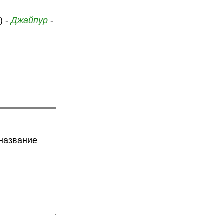
м
) -
Джайпур
-
 название
м