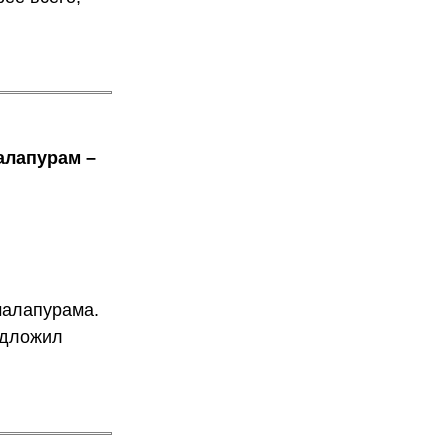
алапурам –
малапурама.
редложил