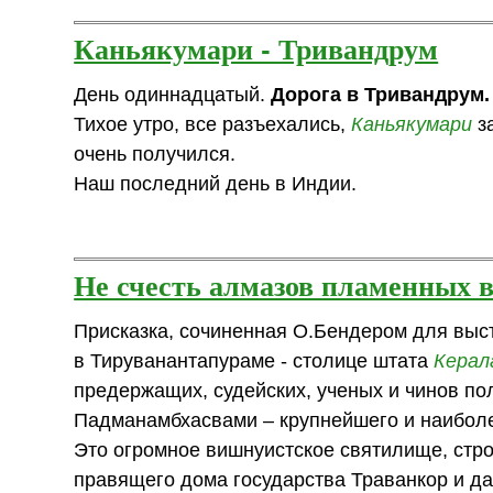
Каньякумари - Тривандрум
День одиннадцатый.
Дорога в Тривандрум.
Тихое утро, все разъехались,
Каньякумари
за
очень получился.
Наш последний день в Индии.
Не счесть алмазов пламенных в
Присказка, сочиненная О.Бендером для выс
в Тируванантапураме - столице штата
Керал
предержащих, судейских, ученых и чинов п
Падманамбхасвами – крупнейшего и наиболе
Это огромное вишнуистское святилище, стро
правящего дома государства Траванкор и д