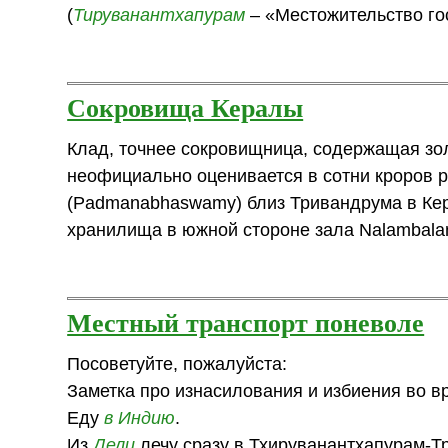
(
Тируванантхапурам
– «Местожительство го
Сокровища Кералы
Клад, точнее сокровищница, содержащая зо
неофициально оценивается в сотни кроров 
(Padmanabhaswamy) близ Тривандрума в Ке
хранилища в южной стороне зала Nalambal
Местный транспорт поневоле
Посоветуйте, пожалуйста:
Заметка про изнасилования и избиения во вр
Еду
в Индию
.
Из
Дели
лечу сразу в Тхируванантхапурам-Тр