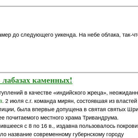
мер до следующего уикенда. На небе облака, так-чт
 лабазах каменных!
туплений в качестве «индийского жреца», неожиданн
а
. 2 июля с.г. команда мирян, состоявшая из властей
олиции, была впервые допущена в святая святых Шр
е почитаемого местного храма Тривандрума.
ившееся с 8 по 16 в., издавна пользовалось покров
ало название современному губернскому городу