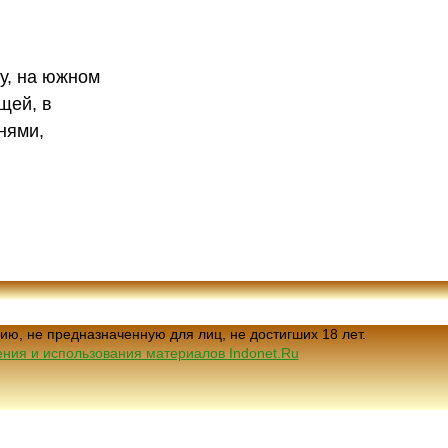
лу, на южном
щей, в
нями,
ию, не предназначенную для лиц, не достигших 18 лет.
ния и использования материалов Indonet.Ru