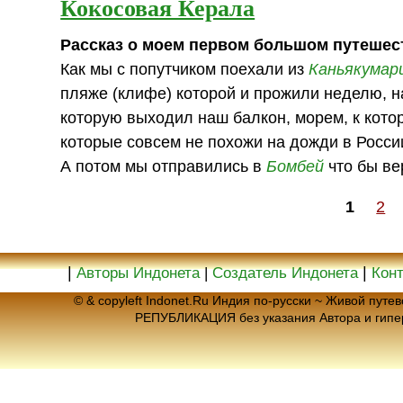
Кокосовая Керала
Рассказ о моем первом большом путешес
Как мы с попутчиком поехали из
Каньякумар
пляже (клифе) которой и прожили неделю, 
которую выходил наш балкон, морем, к кото
которые совсем не похожи на дожди в Росси
А потом мы отправились в
Бомбей
что бы ве
1
2
|
|
Авторы Индонета
|
Создатель Индонета
Кон
© & copyleft Indonet.Ru Индия по-русски ~ Живой пут
РЕПУБЛИКАЦИЯ без указания Автора и гип