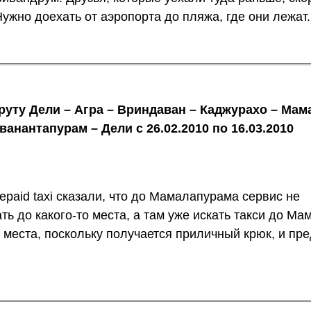
 Нужно доехать от аэропорта до пляжа, где они лежат.
уту Дели – Агра – Вриндаван – Каджурахо – Мам
анантапурам – Дели с 26.02.2010 по 16.03.2010
epaid taxi сказали, что до Мамалапурама сервис не
ь до какого-то места, а там уже искать такси до Ма
о места, поскольку получается приличный крюк, и п