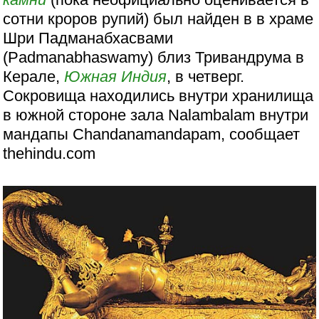
сотни кроров рупий) был найден в в храме
Шри Падманабхасвами
(Padmanabhaswamy) близ Тривандрума в
Керале,
Южная Индия
, в четверг.
Сокровища находились внутри хранилища
в южной стороне зала Nalambalam внутри
мандапы Chandanamandapam, сообщает
thehindu.com