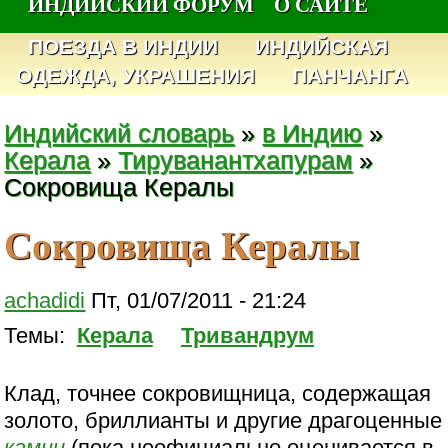
ИНДИЙСКИЙ ФОРУМ
О САЙТЕ
ПОЕЗДА В ИНДИИ
ИНДИЙСКАЯ
ОДЕЖДА, УКРАШЕНИЯ
ПАНЧАНГА
Индийский словарь
»
в Индию
»
Керала
»
Тируванантхапурам
»
Сокровища Кералы
Сокровища Кералы
achadidi
Пт, 01/07/2011 - 21:24
Темы:
Керала
Тривандрум
Клад, точнее сокровищница, содержащая
золото, бриллианты и другие драгоценные
камни
(пока неофициально оценивается в