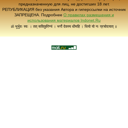
предназначенную для лиц, не достигших 18 лет.
РЕПУБЛИКАЦИЯ без указания Автора и гиперссылки на источник
ЗАПРЕЩЕНА. Подробнее
О правилах размещения и
использования материалов Indonet.Ru
ॐ भूर्भुवः स्वः । तत् सवितुर्वरेण्यं । भर्गो देवस्य धीमहि । धियो यो नः प्रचोदयात् ॥