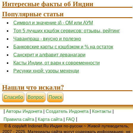
Интересные факты об Индии
Популярные статьи
Символ и значение ॐ - ОМ или АУМ
Топ 5 лучших кэшбэк сервисов: отзывы, рейтинг
Чаванпраш - вкусно и полезно
Банковские карты с кэшбэком и % на остаток
Санскрит и алфавит деванагари
Касты Индии, от варн к современности
Рисунки хной: узоры мехенди
Нашли что искали?
Cпасибо
Вопрос
Поиск
|
Авторы Индонета
|
Создатель Индонета
|
Контакты
|
Правила сайта
|
Карта сайта
|
FAQ
|
© & copyleft Indonet.Ru Индия по-русски ~ Живой путеводитель,
2007 - 2025. Материалы сайта могут содержать информацию, не