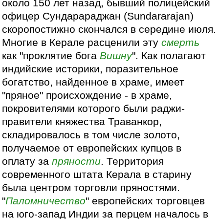
около 150 лет назад, бывший полицейский
офицер Сундарараджан (Sundararajan)
скоропостижно скончался в середине июля.
Многие в Керале расценили эту
смерть
как "проклятие бога
Вишну
". Как полагают
индийские историки, поразительное
богатство, найденное в храме, имеет
"пряное" происхождение - в храме,
покровителями которого были раджи-
правители княжества Траванкор,
складировалось в том числе золото,
получаемое от европейских купцов в
оплату за
пряности
. Территория
современного штата Керала в старину
была центром торговли пряностями.
"
Паломничество
" европейских торговцев
на юго-запад Индии за перцем началось в