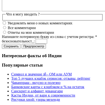
Что я могу вводить ?
Уведомлять меня о новых комментариях
Все комментарии
Ответы на мои комментарии
Напишите потерянную букву из слова с учетом регистра:
*
безосновательност_:
Интересные факты об Индии
Популярные статьи
Символ и значение ॐ - ОМ или АУМ
Топ 5 лучших кэшбэк сервисов: отзывы, рейтинг
Чаванпраш - вкусно и полезно
Банковские карты с кэшбэком и % на остаток
Санскрит и алфавит деванагари
Касты Индии, от варн к современности
Рисунки хной: узоры мехенди