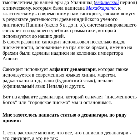
тысячелетием до нашей эры до Упанишад (
ведический
период)
к эпическому, которым была написана
Махабхарата
, к
классическому - современному нам санскриту, сложившемуся
в результате деятельности древнеиндийского ученого
лингвиста Панини (около 5 в. до н. э.), систематизировавшего
санскрит и издавшего учебник грамматики, который
используется до наших дней.
В своем развитии санскрит использовал несколько видов
письменности, основанные на пра-языке брахми, именно на
брахми были сделаны надписи на колоннах императора
Ашоки.
Санскрит использует
алфавит деванагари
, которая также
используется в современных языках хинди, маратхи,
радхастхани и т.д., пали (буддийский язык), непали
(официальный язык Непала) и других.
Вот на алфавите деванагари, который означает "письменность
Богов" или "городское письмо" мы и остановимся.
Мне захотелось написать статью о деванагари, по ряду
причин:
1. есть расхожее мнение, что все, что написано деванагари -
это санскрит, а это не так;