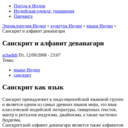
Поезда в Индии
Индийская одежда, украшения
Панчанга
Энциклопедия Индии
»
культура Индии
»
языки Индии
»
Санскрит и алфавит деванагари
Санскрит и алфавит деванагари
achadidi
Пт, 12/09/2008 - 23:07
Темы:
языки Индии
санскрит
Санскрит как язык
Санскрит принадлежит к индо-европейской языковой группе
и является одним из самых древних языков мира, это язык
классической индийской литературы, священных текстов,
мантр и ритуалов индуизма, джайнизма, а также частично
буддизма.
Санскритский алфавит деванагари является также алфавитом