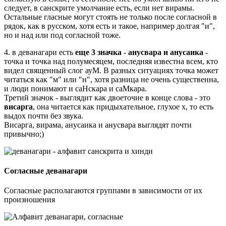
следует, в санскрите умолчание есть, если нет вирамы.
Остальные гласные могут стоять не только после согласной в
рядок, как в русском, хотя есть и такое, например долгая "и",
но и над или под согласной тоже.
4. в деванагари есть
еще 3 значка
-
анусвара и анусаика
-
точка и точка над полумесяцем, последняя известна всем, кто
видел священный слог ауМ. В разных ситуациях точка может
читаться как "м" или "н", хотя разница не очень существенна,
и люди понимают и саНскара и саМкара.
Третий значок - выглядит как двоеточие в конце слова - это
висарга
, она читается как придыхательное, глухое х, то есть
выдох почти без звука.
Висарга, вирама, анусаика и анусвара выглядят почти
привычно;)
Согласные деванагари
Согласные располагаются группами в зависимости от их
произношения