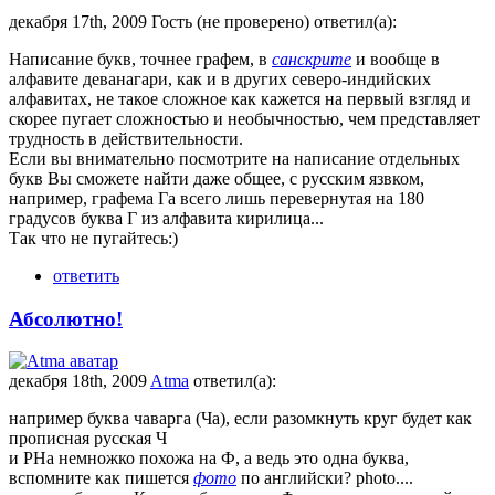
декабря 17th, 2009 Гость (не проверено) ответил(а):
Написание букв, точнее графем, в
санскрите
и вообще в
алфавите деванагари, как и в других северо-индийских
алфавитах, не такое сложное как кажется на первый взгляд и
скорее пугает сложностью и необычностью, чем представляет
трудноcть в действительности.
Если вы внимательно посмотрите на написание отдельных
букв Вы сможете найти даже общее, с русским язвком,
например, графема Га всего лишь перевернутая на 180
градусов буква Г из алфавита кирилица...
Так что не пугайтесь:)
ответить
Абсолютно!
декабря 18th, 2009
Atma
ответил(а):
например буква чаварга (Ча), если разомкнуть круг будет как
прописная русская Ч
и РНа немножко похожа на Ф, а ведь это одна буква,
вспомните как пишется
фото
по английски? photo....