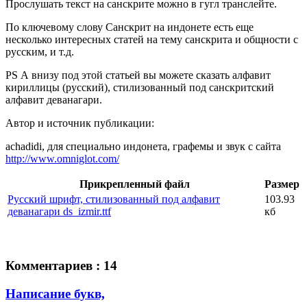
Прослушать текст на санскрите можно в гугл транслейте.
По ключевому слову Санскрит на индонете есть еще
несколько интересных статей на тему санскрита и общности с
русским, и т.д.
PS А внизу под этой статьей вы можете сказать алфавит
кириллицы (русский), стилизованный под санскритский
алфавит деванагари.
Автор и источник публикации:
achadidi, для специально индонета, графемы и звук с сайта
http://www.omniglot.com/
Прикрепленный файл
Размер
Русский шрифт, стилизованный под алфавит
103.93
деванагари ds_izmir.ttf
кб
Комментариев : 14
Написание букв,