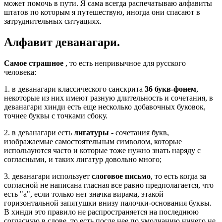
может помочь в пути. Я сама всегда распечатываю алфавиты
штатов по которым я путешествую, иногда они спасают в
затруднительных ситуациях.
Алфавит деванагари.
Самое страшное
, то есть непривычное для русского
человека:
1. в деванагари классического санскрита
36 букв-фонем
,
некоторые из них имеют разную длительность и сочетания, в
деванагари хинди есть еще несколько добавочных буковок,
точнее буквы с точками сбоку.
2. в деванагари есть
лигатуры
- сочетания букв,
изображаемые самостоятельным символом, которые
используются часто и которые тоже нужно знать наряду с
согласными, и таких лигатур довольно много;
3. деванагари использует
слоговое письмо
, то есть когда за
согласной не написана гласная все равно предполагается, что
есть "а", если только нет значка вирама, этакой
горизонтальной запятушки внизу палочки-основания буквы.
В хинди это правило не распространяется на последнюю
согласную в слове, то есть после нее по умолчанию ничего не