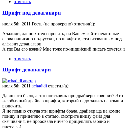
ответить
Шрифт под деваганари
июля 5th, 2011 Гость (не проверено) ответил(а):
Ачадиди, давно хотел спросить, на Вашем сайте некоторые
слова написано по-русски, но шрифтом, стилизованным под
алфавит деванагари.
А где Вы его взяли? Мне тоже по-индийский писать хочется :)
ответить
Шрифт деванагари
июля 5th, 2011
achadidi
ответил(а):
Давно это было, а что поисковик про драйверы говорит? Это
же обычный драйвер шрифта, который надо залить на комп и
включить.
Я не помню откуда эти шрифты брала, драйвер ща на компе
поищу и прицеплю в статью, смотрите внизу файл для
скачивания, не пробовала ничего прицеплять заодно и
научусь ;)