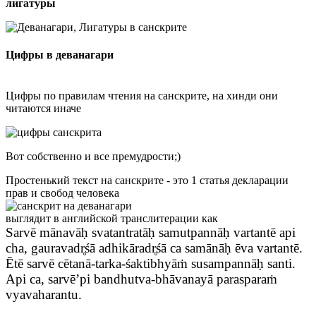
лигатуры
Цифры в деванагари
Цифры по правилам чтения на санскрите, на хинди они
читаются иначе
Вот собственно и все премудрости;)
Простенький текст на санскрите - это 1 статья декларации
прав и свобод человека
выглядит в английской транслитерации как
Sarvē mānavāḥ svatantratāḥ samutpannāḥ vartantē api
cha, gauravadr̥śā adhikāradr̥śā ca samānāḥ ēva vartantē.
Ētē sarvē cētanā-tarka-śaktibhyāṁ susampannāḥ santi.
Api ca, sarvē’pi bandhutva-bhāvanayā parasparaṁ
vyavaharantu.