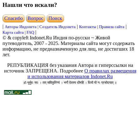
Нашли что искали?
Cпасибо
Вопрос
Поиск
|
|
|
Авторы Индонета
|
Создатель Индонета
Контакты
|
Правила сайта
|
Карта сайта
|
FAQ
© & copyleft Indonet.Ru Индия по-русски ~ Живой
путеводитель, 2007 - 2025. Материалы сайта могут содержать
информацию, не предназначенную для лиц, не достигших 18
лет.
РЕПУБЛИКАЦИЯ без указания Автора и гиперссылки на
источник ЗАПРЕЩЕНА. Подробнее
О правилах размещения
и использования материалов Indonet.Ru
ॐ भूर्भुवः स्वः । तत् सवितुर्वरेण्यं । भर्गो देवस्य धीमहि । धियो यो नः प्रचोदयात् ॥