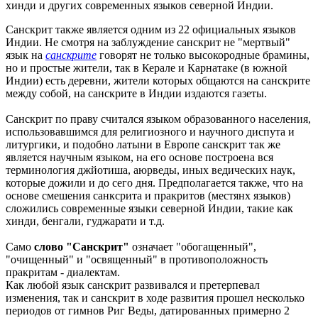
хинди и других современных языков северной Индии.
Санскрит также является одним из 22 официальных языков
Индии. Не смотря на заблуждение санскрит не "мертвый"
язык на
санскрите
говорят не только высокородные брамины,
но и простые жители, так в Керале и Карнатаке (в южной
Индии) есть деревни, жители которых общаются на санскрите
между собой, на санскрите в Индии издаются газеты.
Санскрит по праву считался языком образованного населения,
использовавшимся для религиозного и научного диспута и
литургики, и подобно латыни в Европе санскрит так же
является научным языком, на его основе построена вся
терминология джйотиша, аюрведы, иных ведических наук,
которые дожили и до сего дня. Предполагается также, что на
основе смешения санксрита и пракритов (местянх языков)
сложились современные языки северной Индии, такие как
хинди, бенгали, гуджарати и т.д.
Само
слово "Санскрит"
означает "обогащенный",
"очищенный" и "освященный" в противоположность
пракритам - диалектам.
Как любой язык санскрит развивался и претерпевал
изменения, так и санскрит в ходе развития прошел несколько
периодов от гимнов Риг Веды, датированных примерно 2