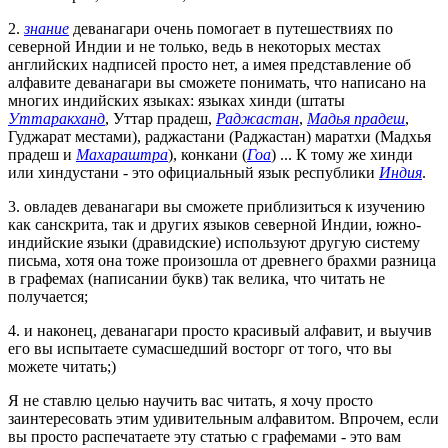
2.
знание
деванагари очень помогает в путешествиях по
северной Индии и не только, ведь в некоторых местах
английских надписей просто нет, а имея представление об
алфавите деванагари вы сможете понимать, что написано на
многих индийских языках: языках хинди (штаты
Уттаракханд
, Уттар прадеш,
Раджастан
,
Мадья прадеш
,
Гуджарат местами), раджастани (Раджастан) маратхи (Мадхья
прадеш и
Махараштра
), конкани (
Гоа
) ... К тому же хинди
или хиндустани - это официальный язык республики
Индия
.
3. овладев деванагари вы сможете приблизиться к изучению
как санскрита, так и других языков северной Индии, южно-
индийские языки (дравидские) используют другую систему
письма, хотя она тоже произошла от древнего брахми разница
в графемах (написании букв) так велика, что читать не
получается;
4. и наконец, деванагари просто красивый алфавит, и выучив
его вы испытаете сумасшедший восторг от того, что вы
можете читать;)
Я не ставлю целью научить вас читать, я хочу просто
заинтересовать этим удивительным алфавитом. Впрочем, если
вы просто распечатаете эту статью с графемами - это вам