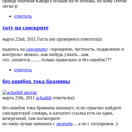
правда обычная Каварга больше на Ф похожа, но кому сейчас
легко:))
ответить
тату на санскрите
марта 22nd, 2011 Гость (не проверено) ответил(а):
надпись на
санскрите
: «прощение, честность, подавление и
контроль» можно...как нибудь узнать....как
это...пишется..........только правильно и без ошибок???
ответить
без ошибок тока брамины
марта 25th, 2011
achadidi
ответил(а):
без ошибок тока брамины напишут, если серьезно найдите
санскритский словарь, к каталоге ссылка есть на один,
кочергиной, там посмотрите
но имхо лучше начинать с
мехенди
.... а не с татуировок :)