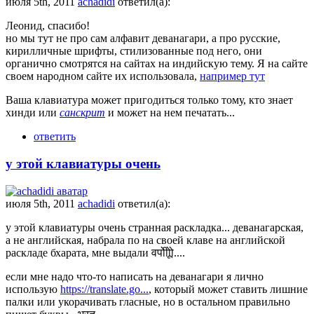
июля 5th, 2011
achadidi
ответил(а):
Леонид, спасибо!
но мы тут не про сам алфавит деванагари, а про русские,
кирилличные шрифты, стилизованные под него, они
органично смотрятся на сайтах на индийскую тему. Я на сайте
своем народном сайте их использовала,
например тут
Ваша клавиатура может пригодиться только тому, кто знает
хинди или
санскрит
и может на нем печатать...
ответить
у этой клавиатуры очень
июля 5th, 2011
achadidi
ответил(а):
у этой клавиатуры очень странная раскладка... деванагарская,
а не английская, набрала по на своей клаве на английской
раскладе бхарата, мне выдали वपोीोूो....
если мне надо что-то написать на деванагари я лично
использую
https://translate.go...
, который может ставить лишние
палки или укорачивать гласные, но в остальном правильно