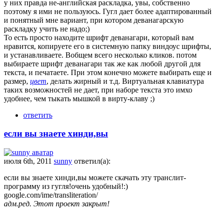
у них правда не-английская раскладка, увы, собственно
поэтому я ими не пользуюсь. Гугл дает более адаптированный
и понятный мне вариант, при котором деванагарскую
раскладку учить не надо;)
То есть просто находите шрифт деванагари, который вам
нравится, копируете его в системную папку виндоус шрифты,
и устанавливаете. Вобщем всего несколько кликов. потом
выбираете шрифт деванагари так же как любой другой для
текста, и печатаете. При этом конечно можете выбирать еще и
размер,
цвет
, делать жирный и т.д. Виртуальная клавиатура
таких возможностей не дает, при наборе текста это имхо
удобнее, чем тыкать мышкой в вирту-клаву ;)
ответить
если вы знаете хинди,вы
июля 6th, 2011
sunny
ответил(а):
если вы знаете хинди,вы можете скачать эту транслит-
программу из гугля!очень удобный!:)
google.com/ime/transliteration/
адм.ред. Этот проект закрыт!