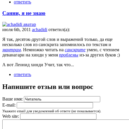
ответить
Санни, я не знаю
июля 6th, 2011
achadidi
ответил(а):
Я так, десяток-другой слов и выражений только, да еще
несколько слов из санскрита запомнилось по текстам и
мантрам
. Немножко читать на
санскрите
умею, с чтением
деванагари на хинди у меня
проблемы
из-за других буков ;)
А вот Леонид хинди Учит, так что...
ответить
Напишите отзыв или вопрос
Ваше имя:
E-mail:
Укажите email для уведомлений об ответе (не показывается).
Web site: