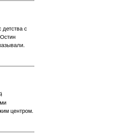
 детства с
 Остин
оказывали.
й
ами
ским центром.