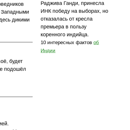
Раджива Ганди, принесла
оведников
ИНК победу на выборах, но
о Западными
отказалась от кресла
десь дикими
премьера в пользу
коренного индийца.
10 интересных фактов
об
Индии
оё, будет
але подошёл
ией.