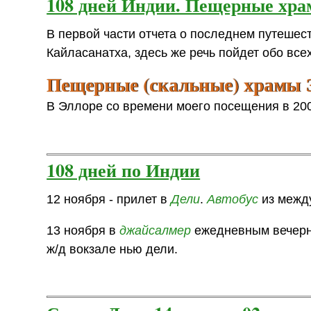
108 дней Индии. Пещерные хр
В первой части отчета о последнем путешес
Кайласанатха, здесь же речь пойдет обо вс
Пещерные (скальные) храмы
В Эллоре со времени моего посещения в 2006
108 дней по Индии
12 ноября - прилет в
Дели
.
Автобус
из межд
13 ноября в
джайсалмер
ежедневным вечерни
ж/д вокзале нью дели.