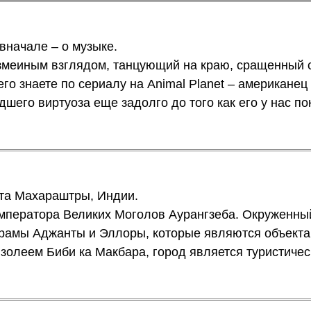
 вначале – о музыке.
змеиным взглядом, танцующий на краю, сращенный с
его знаете по сериалу на Animal Planet – американец
дшего виртуоза еще задолго до того как его у нас п
ата Махараштры, Индии.
 императора Великих Моголов Аурангзеба. Окруженны
ерамы Аджанты и Эллоры, которые являются объект
взолеем Биби ка Макбара, город является туристиче