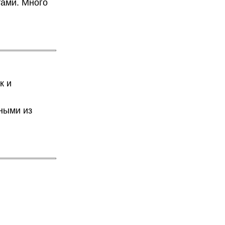
тами. Много
к и
ными из