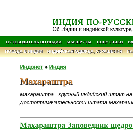
ИНДИЯ ПО-РУССК
Об Индии и индийской культуре,
ПУТЕВОДИТЕЛЬ ПО ИНДИИ
МАРШРУТЫ
ПОПУТЧИКИ
Р
ПОЕЗДА В ИНДИИ
ИНДИЙСКАЯ ОДЕЖДА, УКРАШЕНИЯ
ПА
Индонет
»
Индия
Махараштра
Махараштра - крупный индийский штат на 
Достопримечательности штата Махарашт
Махараштра Заповедник щедро