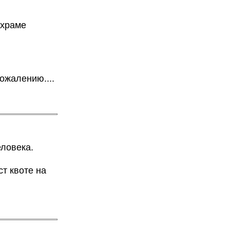
 храме
ожалению....
еловека.
ст квоте на