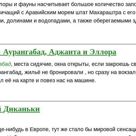
лоры и фауны насчитывает большое количество зап
ничащий с Аравийским морем штат Махараштра с ег
и, долинами и водопадами, а также оберегаемыми з
: Аурангабад, Аджанта и Эллора
абад
, места сидячие, окна открыты, если закроешь св
урангабад, жильё не бронировали , но сразу на вокз
л её на карте и повез нас на машине.
й Диканьки
де-нибудь в Европе, тут же стало бы мировой сенсац