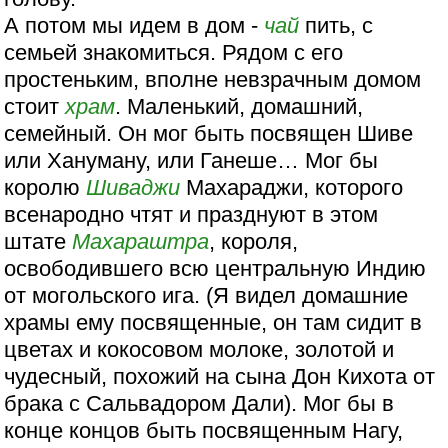
А потом мы идем в дом -
чай
пить, с
семьей знакомиться. Рядом с его
простеньким, вполне невзрачным домом
стоит
храм
. Маленький, домашний,
семейный. Он мог быть посвящен Шиве
или Хануману, или Ганеше… Мог бы
королю
Шиваджи
Махараджи, которого
всенародно чтят и празднуют в этом
штате
Махараштра
, короля,
освободившего всю центральную Индию
от могольского ига. (Я видел домашние
храмы ему посвященные, он там сидит в
цветах и кокосовом молоке, золотой и
чудесный, похожий на сына Дон Кихота от
брака с Сальвадором Дали). Мог бы в
конце концов быть посвященным Нагу,