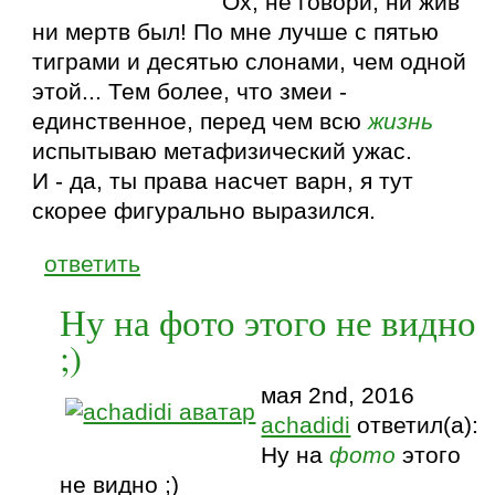
Ох, не говори, ни жив
ни мертв был! По мне лучше с пятью
тиграми и десятью слонами, чем одной
этой... Тем более, что змеи -
единственное, перед чем всю
жизнь
испытываю метафизический ужас.
И - да, ты права насчет варн, я тут
скорее фигурально выразился.
ответить
Ну на фото этого не видно
;)
мая 2nd, 2016
achadidi
ответил(а):
Ну на
фото
этого
не видно ;)