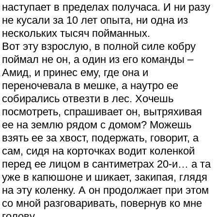
наступает в пределах получаса. И ни разу
не кусали за 10 лет опыта, ни одна из
нескольких тысяч пойманных.
Вот эту взрослую, в полной силе кобру
поймал не он, а один из его команды –
Амид, и принес ему, где она и
переночевала в мешке, а наутро ее
собирались отвезти в лес. Хочешь
посмотреть, спрашивает он, вытряхивая
ее на землю рядом с домом? Можешь
взять ее за хвост, подержать, говорит, а
сам, сидя на корточках водит коленкой
перед ее лицом в сантиметрах 20-и… а та
уже в капюшоне и шикает, закипая, глядя
на эту коленку. А он продолжает при этом
со мной разговаривать, повернув ко мне
голову.