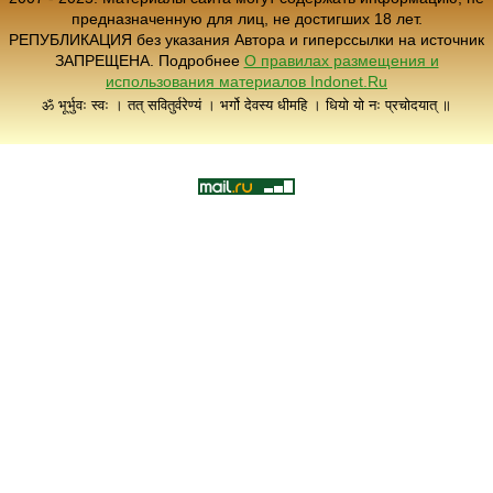
предназначенную для лиц, не достигших 18 лет.
РЕПУБЛИКАЦИЯ без указания Автора и гиперссылки на источник
ЗАПРЕЩЕНА. Подробнее
О правилах размещения и
использования материалов Indonet.Ru
ॐ भूर्भुवः स्वः । तत् सवितुर्वरेण्यं । भर्गो देवस्य धीमहि । धियो यो नः प्रचोदयात् ॥