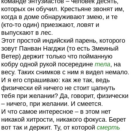
команде энтузиастов – человек десять,
которых он обучил. Крестьяне звонят им,
когда в доме обнаруживают змею, и те
(кто-то один) приезжают, ловят и
выпускают в лес.
Этот простой индийский парень, которого
зовут Панван Нагджи (то есть Змеиный
Ветер) держит только что пойманную
кобру одной рукой посередине
тела
, на
весу. Таких снимков с ним я видел немало.
И я его спрашиваю: как же так, ведь
физически ей ничего не стоит цапнуть
тебя при желании? Да, говорит, физически
– ничего, при желании. И смеется.
И что самое интересное – в этом нет
никакой хитрости, никакого фокуса. Берет
вот так и держит. Ту, от которой
смерть