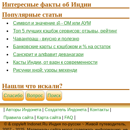
Интересные факты об Индии
Популярные статьи
Символ и значение ॐ - ОМ или АУМ
Топ 5 лучших кэшбэк сервисов: отзывы, рейтинг
Чаванпраш - вкусно и полезно
Банковские карты с кэшбэком и % на остаток
Санскрит и алфавит деванагари
Касты Индии, от варн к современности
Рисунки хной: узоры мехенди
Нашли что искали?
Cпасибо
Вопрос
Поиск
|
Авторы Индонета
|
Создатель Индонета
|
Контакты
|
Правила сайта
|
Карта сайта
|
FAQ
|
© & copyleft Indonet.Ru Индия по-русски ~ Живой путеводитель,
2007 - 2025. Материалы сайта могут содержать информацию, не