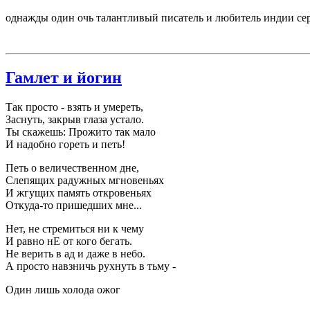
однажды один очь талантливый писатель и любитель индии сер
Гамлет и йогин
Так просто - взять и умереть,
Заснуть, закрыв глаза устало.
Ты скажешь: Прожито так мало
И надобно гореть и петь!
Петь о величественном дне,
Слепящих радужных мгновеньях
И жгущих память откровеньях
Откуда-то пришедших мне...
Нет, не стремиться ни к чему
И равно нЕ от кого бегать.
Не верить в ад и даже в небо.
А просто навзничь рухнуть в тьму -
Один лишь холода ожог