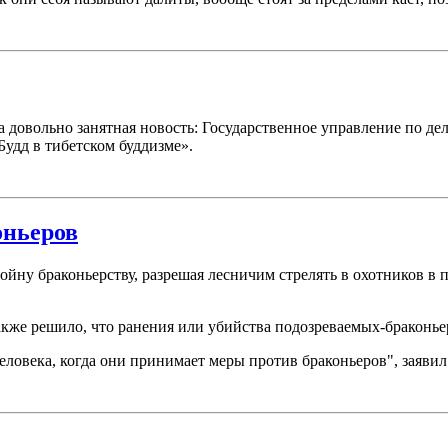
 довольно занятная новость: Государственное управление по де
дд в тибетском буддизме».
оньеров
йну браконьерству, разрешая лесничим стрелять в охотников в 
кже решило, что ранения или убийства подозреваемых-браконьер
еловека, когда они принимает меры против браконьеров", заяви