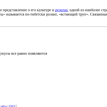
 представление о его культуре и
религии
, одной из наиболее ст
ец» называется по-тибетски роланг, «встающий труп». Связанные
 укусы все равно появляются
|
сайта
|
FAQ