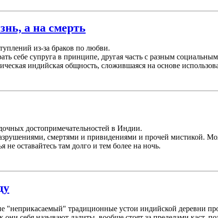
знь, а на смерть
туплений из-за браков по любви.
ать себе супруга в принципе, другая часть с разным социальным
рическая индийская общность, сложившаяся на основе использов
адочных достопримечательностей в Индии.
азрушениями, смертями и привидениями и прочей мистикой. Можн
 не оставайтесь там долго и тем более на ночь.
ду
тие "неприкасаемый" традиционные устои индийской деревни пр
к они себя называют далиты, вообще стоят за пределами каст, по