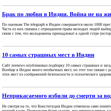
Брак по любви в Индии. Война не на жи
По оценкам The telegraph в Индии совершается около 1000 прес
Часть из них связана с отрицанием права молодых людей выбир
связи с тем, что молодожены принадлежат к одной готре (исто
10 самых страшных мест в Индии
Сайт zeenews опубликовал подборку 10 самых страшных и заг
Вообще в Индии много необычных мест, но этот топ связан с р
этих мест из соображений безопасности и психического здоровья
Неприкасаемого избили до смерти за во
Не смотря на то, что Конституция Индии отменила само поня
низшей касте. Правильнее будет сказать, что неприкасаемые, ка