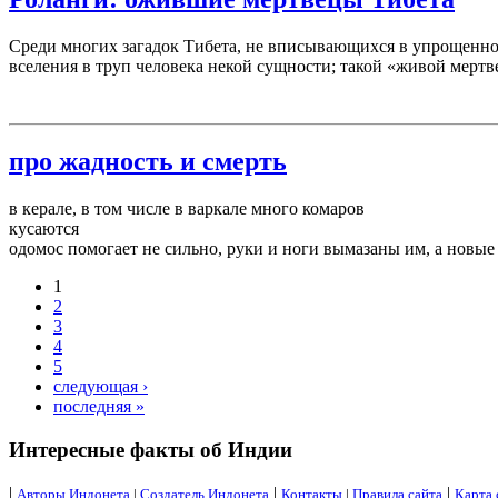
Среди многих загадок Тибета, не вписывающихся в упрощенное
вселения в труп человека некой сущности; такой «живой мертв
про жадность и смерть
в керале, в том числе в варкале много комаров
кусаются
одомос помогает не сильно, руки и ноги вымазаны им, а новые
1
2
3
4
5
следующая ›
последняя »
Интересные факты об Индии
|
|
|
Авторы Индонета
|
Создатель Индонета
Контакты
|
Правила сайта
Карта 