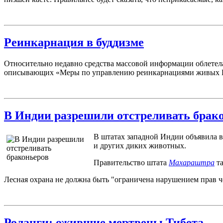
Реинкарнация в буддизме
Относительно недавно средства массовой информации облетела
описывающих «Меры по управлению реинкарнациями живых Бу
В Индии разрешили отстреливать брак
В штатах западной Индии объявила во
и других диких животных.
Правительство штата
Махараштра
та
Лесная охрана не должна быть "ограничена нарушением прав ч
Роланги: ожившие мертвецы Тибета