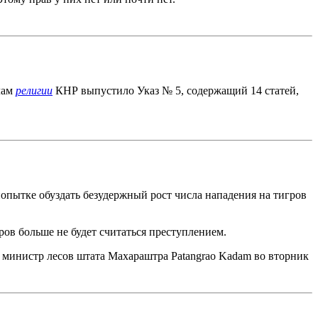
лам
религии
КНР выпустило Указ № 5, содержащий 14 статей,
попытке обуздать безудержный рост числа нападения на тигров
ов больше не будет считаться преступлением.
л министр лесов штата Махараштра Patangrao Kadam во вторник