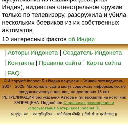
Индия), видевшая огнестрельное оружие
только по телевизору, разоружила и убила
нескольких боевиков из их собственных
автоматов.
10 интересных фактов
об Индии
|
Авторы Индонета
|
Создатель Индонета
|
|
Контакты
|
Правила сайта
Карта сайта
|
|
FAQ
© & copyleft Indonet.Ru Индия по-русски ~ Живой путеводитель,
2007 - 2025. Материалы сайта могут содержать информацию, не
предназначенную для лиц, не достигших 18 лет.
РЕПУБЛИКАЦИЯ без указания Автора и гиперссылки на источник
ЗАПРЕЩЕНА. Подробнее
О правилах размещения и
использования материалов Indonet.Ru
ॐ भूर्भुवः स्वः । तत् सवितुर्वरेण्यं । भर्गो देवस्य धीमहि । धियो यो नः प्रचोदयात् ॥