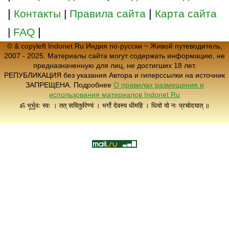
|
|
Контакты
|
Правила сайта
Карта сайта
|
|
FAQ
© & copyleft Indonet.Ru Индия по-русски ~ Живой путеводитель,
2007 - 2025. Материалы сайта могут содержать информацию, не
предназначенную для лиц, не достигших 18 лет.
РЕПУБЛИКАЦИЯ без указания Автора и гиперссылки на источник
ЗАПРЕЩЕНА. Подробнее
О правилах размещения и
использования материалов Indonet.Ru
ॐ भूर्भुवः स्वः । तत् सवितुर्वरेण्यं । भर्गो देवस्य धीमहि । धियो यो नः प्रचोदयात् ॥