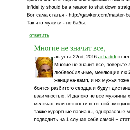
infidelity should be a reason to shut down strai
Вот сама статья - http://gawker.com/master-be
Так что мужики - не бабы.
ответить
Многие не значит все,
августа 22nd, 2016
achadidi
ответ
Многие не значит все, поверьте
любвеобильные, меняющие любовн
женщина-вамп, и их мужья тоже
боятся разбитого сердца и будут дистанц
взаимностью. И далеко не все мужчины хо
мелочах, или нежности и тесной эмоциона
также курортные павианы, одноразовые му
подводить на 1 случае себя самой + стат