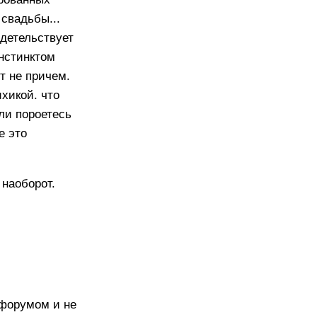
свадьбы...
идетельствует
инстинктом
ут не причем.
хикой. что
сли пороетесь
е это
 наоборот.
 форумом и не