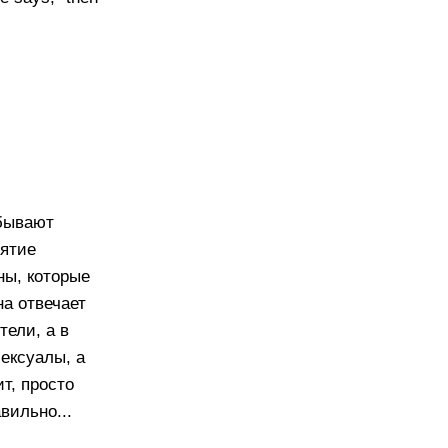
ывают
нятие
ны, которые
на отвечает
тели, а в
сексуалы, а
т, просто
вильно...