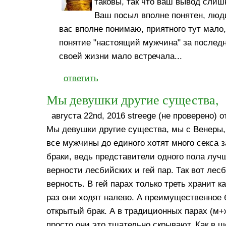
таковы, так что ваш вывод слишк
Ваш посыл вполне понятен, люди
вас вполне понимаю, приятного тут мало,
понятие "настоящий мужчина" за последн
своей жизни мало встречала...
ответить
Мы девушки другие существа,
августа 22nd, 2016 streege (не проверено) о
Мы девушки другие существа, мы с Венеры, 
все мужчины до единого хотят много секса
браки, ведь представители одного пола луч
верности лесбийских и гей пар. Так вот ле
верность. В гей парах только треть хранит 
раз они ходят налево. А преимущественное 
открытый брак. А в традиционных парах (м
просто они это тщательно скрывают. Как в цита