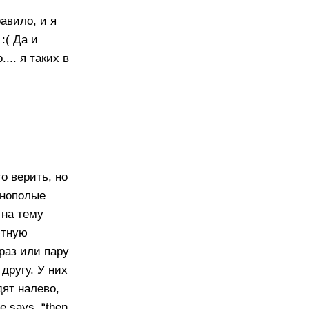
авило, и я
:( Да и
.. я таких в
о верить, но
днополые
 на тему
ютную
 раз или пару
другу. У них
ят налево,
e says, “then