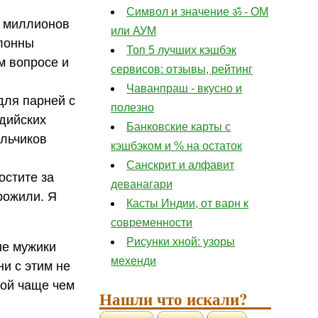
Символ и значение ॐ - ОМ
у миллионов
или АУМ
клонны
Топ 5 лучших кэшбэк
м вопросе и
сервисов: отзывы, рейтинг
Чаванпраш - вкусно и
для парней с
полезно
ндийских
Банковские карты с
альчиков
кэшбэком и % на остаток
Санскрит и алфавит
остите за
деванагари
рожили. Я
Касты Индии, от варн к
современности
Рисунки хной: узоры
ые мужики
мехенди
и с этим не
рой чаще чем
Нашли что искали?