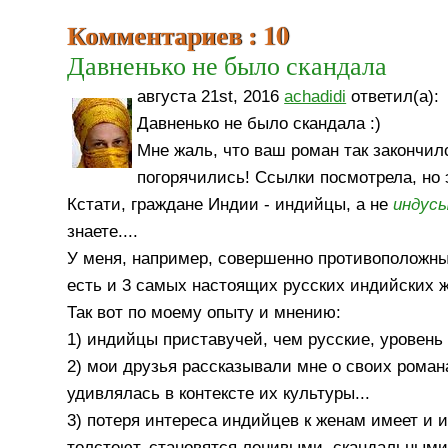
Комментариев : 10
Давненько не было скандала
августа 21st, 2016
achadidi
ответил(а):
Давненько не было скандала :)
Мне жаль, что ваш роман так закончилс
погорячились! Ссылки посмотрела, но э
Кстати, граждане Индии - индийцы, а не
индус
знаете....
У меня, например, совершенно противоположны
есть и 3 самых настоящих русских индийских ж
Так вот по моему опыту и мнению:
1) индийцы приставучей, чем русские, уровень
2) мои друзья рассказывали мне о своих романа
удивлялась в контексте их культуры...
3) потеря интереса индийцев к женам имеет и 
толстеют, становятся ленивыми, скандальными 