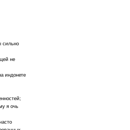
ы сильно
ещей не
на индонете
енностей;
му я очь
часто
ированных