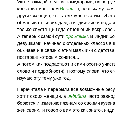
Уж не закидайте меня помидорами, наше рус
консервативно чем
Индия
...), но я скажу в
других женщин, кто столкнулся с этим.. И э
обманывать своих дам, а индийские и подав
только спустя 1,5 года отношений вскрылась
А теперь к самой сути
проблемы
. В Индии б
девушками, начиная с отдельных классов в 
обычаев и в связи с этим мальчики с детст
постарше которым хочется...
А потом как подрастают и сами охотно участв
слово и подробности). Поэтому слова, что е
изучаю эту тему уже год.
Перечитала и перерыла все возможные ресу
хотят своих женщин, а
индийцы
часто равнод
борются и изменяют женам со своими кузена
жен своих. Я говорю вам это как знаток инд