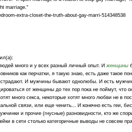
ght marriage.”
droom-extra-closet-the-truth-about-gay-marri-514348538
ил(а):
 людей много и у всех разный личный опыт. И
женщины
б
иков как перчатки, я такую знаю, есть даже такое по
 страдают. И мужчины бывают однолюбы. И есть мужчи
ироваться от женщины до тех пор пока не поймут, что о
тят много секса, некоторые хотят много любви не в пос
льной связи, или еще ченить... И конечно есть геи, би
жчинки и прочие (гнусные) разновидности, кто же спори
ейки в сети столько категоричные выводы не совсем пра