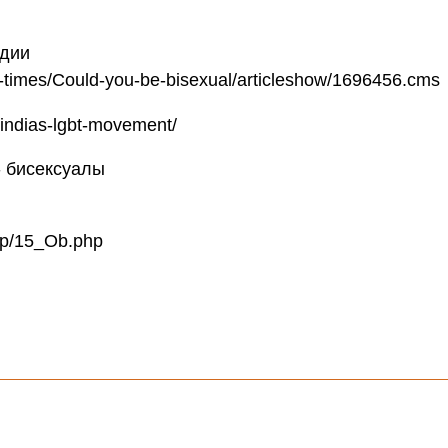
ндии
y-times/Could-you-be-bisexual/articleshow/1696456.cms
d-indias-lgbt-movement/
- бисексуалы
ipp/15_Ob.php