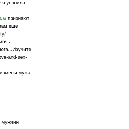
у я усвоила
йцы
признают
 вам еще
ty/
мочь.
-юга...Изучите
ove-and-sex-
ь измены мужа.
х мужчин