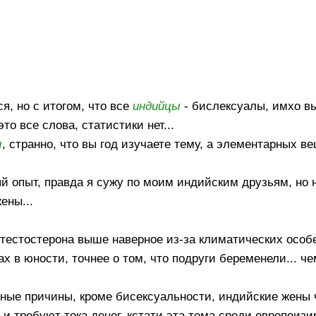
я, но с итогом, что все
индийцы
- бислексуалы, имхо в
то все слова, статистики нет...
ы
, странно, что вы год изучаете тему, а элементарных в
й опыт, правда я сужу по моим индийским друзьям, но 
ены...
 тестостерона выше наверное из-за климатических особ
х в юности, точнее о том, что подруги беременели... че
иные причины, кроме бисексуальности, индийские жены 
и требуют тока денег, кстати эта тема среди европеиз