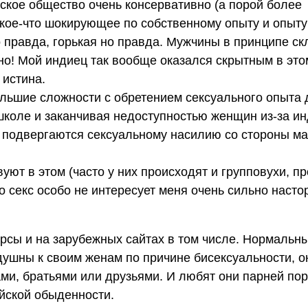
ское общество очень консервативно (а порой более
ам кое-что шокирующее по собственному опыту и опыт
то правда, горькая но правда. Мужчины в принципе с
но! Мой индиец так вообще оказался скрытным в это
 истина.
ольшие сложности с обретением сексуального опыта 
школе и заканчивая недоступностью женщин из-за и
ва подвергаются сексуальному насилию со стороны м
уют в этом (часто у них происходят и групповухи, пр
го секс особо не интересует меня очень сильно насто
рсы и на зарубежных сайтах в том числе. Нормальн
ушны к своим женам по причине бисексуальности, он
ми, братьями или друзьями. И любят они парней по
ийской обыденности.