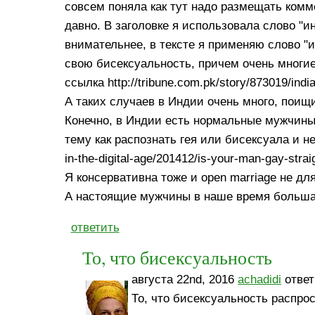
совсем поняла как тут надо размещать комме
давно. В заголовке я использовала слово "и
внимательнее, в тексте я применяю слово "и
свою бисексуальность, причем очень многие.
ссылка http://tribune.com.pk/story/873019/in
А таких случаев в Индии очень много, поищ
Конечно, в Индии есть нормальные мужчины 
тему как распознать гея или бисексуала и не
in-the-digital-age/201412/is-your-man-gay-strai
Я консервативна тоже и open marriage не дл
А настоящие мужчины в наше время большая 
ответить
То, что бисексуальность
августа 22nd, 2016
achadidi
ответ
То, что бисексуальность распро