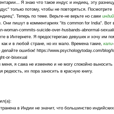
нтарии... Я знаю что такое индус и индиец, эту разниц
ндус" только потому, чтобы не повторяться. Посмотрите
ндиец". Теперь по теме. Верьте-не верьте но сами
инди
 Они пишут в комментариях "its common for India". Вот
dian-woman-commits-suicide-over-husbands-abnormal-sexuali
ите в Интернете. Я предостерегаю девушек и хочу им по
как и в любой стране, но их мало. Времена такие,
кали
 делайте ошибок! https://www.psychologytoday.com/blog/l
ght-or-bisexual
я меня, я сама не изменяю и не могу спокойно выносит
редкость, их пора заносить в красную книгу.
ил(а):
странена в Индии не значит, что большинство индийски