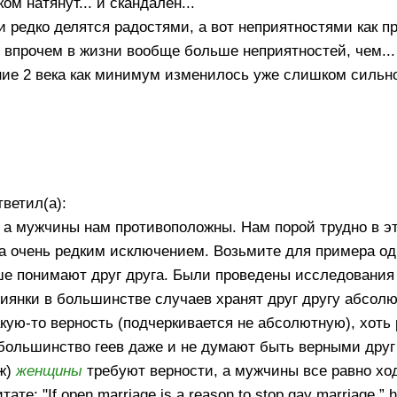
ом натянут... и скандален...
 редко делятся радостями, а вот неприятностями как пр
 впрочем в жизни вообще больше неприятностей, чем... 
ие 2 века как минимум изменилось уже слишком сильно..
тветил(а):
а мужчины нам противоположны. Нам порой трудно в эт
 за очень редким исключением. Возьмите для примера о
ше понимают друг друга. Были проведены исследования
сбиянки в большинстве случаев хранят друг другу абсол
какую-то верность (подчеркивается не абсолютную), хоть
большинство геев даже и не думают быть верными друг 
+ж)
женщины
требуют верности, а мужчины все равно ход
те: "If open marriage is a reason to stop gay marriage,” h