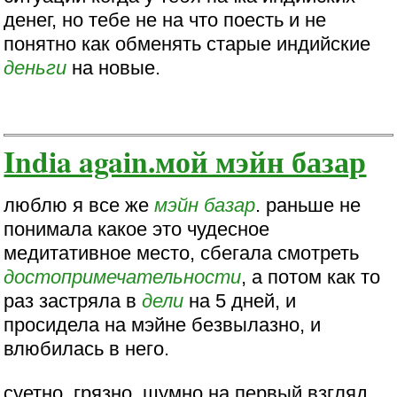
денег, но тебе не на что поесть и не
понятно как обменять старые индийские
деньги
на новые.
India again.мой мэйн базар
люблю я все же
мэйн базар
. раньше не
понимала какое это чудесное
медитативное место, сбегала смотреть
достопримечательности
, а потом как то
раз застряла в
дели
на 5 дней, и
просидела на мэйне безвылазно, и
влюбилась в него.
суетно, грязно, шумно на первый взгляд