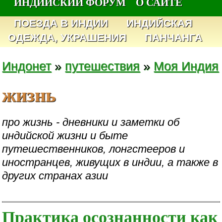
ИНДИЙСКИЙ ФОРУМ
О САЙТЕ
ПОЕЗДА В ИНДИИ
ИНДИЙСКАЯ
ОДЕЖДА, УКРАШЕНИЯ
ПАНЧАНГА
Индонет
»
путешествия
»
Моя Индия
жизнь
про жизнь - дневники и заметки об
индийской жизни и быте
путешественников, лонгстееров и
иностранцев, живущих в индии, а также в
других странах азии
Практика осознанности как