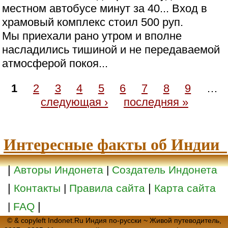
местном автобусе минут за 40... Вход в
храмовый комплекс стоил 500 руп.
Мы приехали рано утром и вполне
насладились тишиной и не передаваемой
атмосферой покоя...
1
2
3
4
5
6
7
8
9
…
следующая ›
последняя »
Интересные факты об Индии
|
Авторы Индонета
|
Создатель Индонета
|
|
Контакты
|
Правила сайта
Карта сайта
|
|
FAQ
© & copyleft Indonet.Ru Индия по-русски ~ Живой путеводитель,