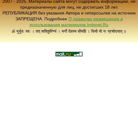
2007 - 2025. Материалы сайта могут содержать информацию, не
предназначенную для лиц, не достигших 18 лет.
РЕПУБЛИКАЦИЯ без указания Автора и гиперссылки на источник
ЗАПРЕЩЕНА. Подробнее
О правилах размещения и
использования материалов Indonet.Ru
ॐ भूर्भुवः स्वः । तत् सवितुर्वरेण्यं । भर्गो देवस्य धीमहि । धियो यो नः प्रचोदयात् ॥