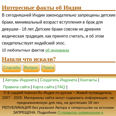
Интересные факты об Индии
В сегодняшней Индии законодательно запрещены детские
браки, минимальный возраст вступления в брак для
девушки - 18 лет. Детские браки совсем не древняя
ведическая традиция, как принято считать, и об этом
свидетельствует индийский эпос.
10 любопытных фактов
об индианках
Нашли что искали?
Cпасибо
Вопрос
Поиск
|
Авторы Индонета
|
Создатель Индонета
|
Контакты
|
Правила сайта
|
Карта сайта
|
FAQ
|
© & copyleft Indonet.Ru Индия по-русски ~ Живой путеводитель,
2007 - 2025. Материалы сайта могут содержать информацию, не
предназначенную для лиц, не достигших 18 лет.
РЕПУБЛИКАЦИЯ без указания Автора и гиперссылки на источник
ЗАПРЕЩЕНА. Подробнее
О правилах размещения и