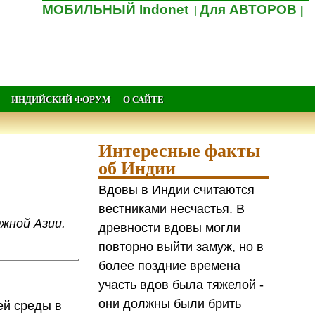
МОБИЛЬНЫЙ Indonet
Для АВТОРОВ
|
|
ИНДИЙСКИЙ ФОРУМ
О САЙТЕ
Интересные факты
об Индии
Вдовы в Индии считаются
вестниками несчастья. В
Южной Азии.
древности вдовы могли
повторно выйти замуж, но в
более поздние времена
участь вдов была тяжелой -
они должны были брить
ей среды в