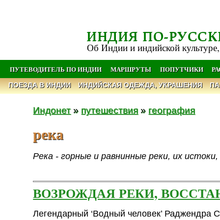
ИНДИЯ ПО-РУССК
Об Индии и индийской культуре,
ПУТЕВОДИТЕЛЬ ПО ИНДИИ
МАРШРУТЫ
ПОПУТЧИКИ
Р
ПОЕЗДА В ИНДИИ
ИНДИЙСКАЯ ОДЕЖДА, УКРАШЕНИЯ
ПА
Индонет
»
путешествия
»
география
река
Река - горные и равнинные реки, их истоки
ВОЗРОЖДАЯ РЕКИ, ВОССТА
Легендарный ‘Водный человек’ Раджендра С