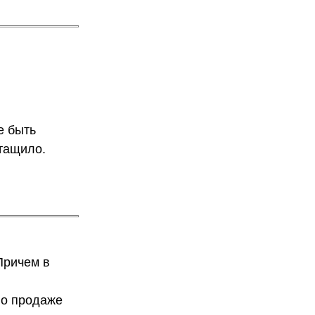
е быть
отащило.
Причем в
по продаже