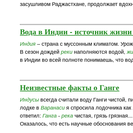
засушливом Раджастхане, продолжает вдох
Вода в Индии - источник жизни
Индия
– страна с муссонным климатом. Урож
В сезон дождей
реки
наполняются водой,
жи
в Индии во всей полноте понимаешь, что вод
Неизвестные факты о Ганге
Индусы
всегда считали воду Ганги чистой, п
лодке в
Варанаси
я спросила лодочника как 
ответил:
Ганга
-
река
чистая, грязь грязная...
Оказалось, что есть научные обоснования в