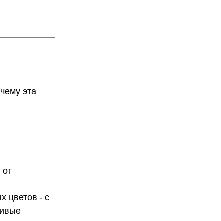
очему эта
 от
х цветов - с
сивые