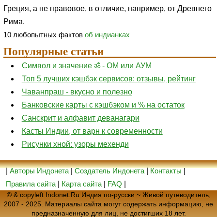
Греция, а не правовое, в отличие, например, от Древнего
Рима.
10 любопытных фактов
об индианках
Популярные статьи
Символ и значение ॐ - ОМ или АУМ
Топ 5 лучших кэшбэк сервисов: отзывы, рейтинг
Чаванпраш - вкусно и полезно
Банковские карты с кэшбэком и % на остаток
Санскрит и алфавит деванагари
Касты Индии, от варн к современности
Рисунки хной: узоры мехенди
|
Авторы Индонета
|
Создатель Индонета
|
Контакты
|
Правила сайта
|
Карта сайта
|
FAQ
|
© & copyleft Indonet.Ru Индия по-русски ~ Живой путеводитель,
2007 - 2025. Материалы сайта могут содержать информацию, не
предназначенную для лиц, не достигших 18 лет.