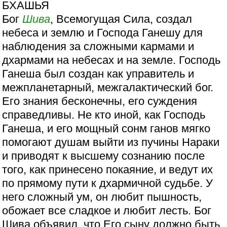
БХАШЬЯ
Бог
Шива
, Всемогущая Сила, создал
небеса и землю и Господа Ганешу для
наблюдения за сложными кармами и
дхармами на небесах и на земле. Господь
Ганеша был создан как управитель и
межпланетарный, межгалактический бог.
Его знания бесконечны, его суждения
справедливы. Не кто иной, как Господь
Ганеша, и его мощный сонм ганов мягко
помогают душам выйти из пучины Нараки
и приводят к высшему сознанию после
того, как принесено покаяние, и ведут их
по прямому пути к дхармичной судьбе. У
него сложный ум, он любит пышность,
обожает все сладкое и любит лесть. Бог
Шива объявил, что Его сыну должно быть