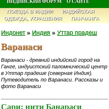
ИНДИЙСКИЙ ФОРУМ
О САЙТЕ
ПОЕЗДА В ИНДИИ
ИНДИЙСКАЯ
ОДЕЖДА, УКРАШЕНИЯ
ПАНЧАНГА
Индонет
»
Индия
»
Уттар прадеш
Варанаси
Варанаси - древний индийский город на
Ганге, индуистский паломнический центр
в Уттар прадеше (северная Индия).
Путеводитель по Варанаси. Рассказы и
фото Варанаси
Сари: нити Банараси