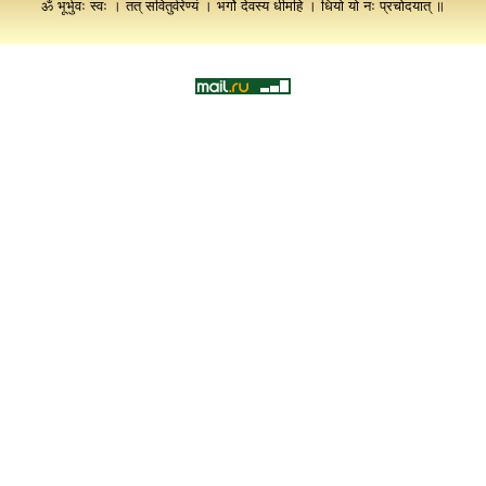
ॐ भूर्भुवः स्वः । तत् सवितुर्वरेण्यं । भर्गो देवस्य धीमहि । धियो यो नः प्रचोदयात् ॥