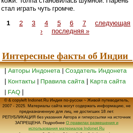
кожи. Толпа становилась шумной. Парень
стал играть чуть громче.
1
2
3
4
5
6
7
следующая
›
последняя »
Интересные факты об Индии
|
Авторы Индонета
|
Создатель Индонета
|
|
Контакты
|
Правила сайта
Карта сайта
|
|
FAQ
© & copyleft Indonet.Ru Индия по-русски ~ Живой путеводитель,
2007 - 2025. Материалы сайта могут содержать информацию, не
предназначенную для лиц, не достигших 18 лет.
РЕПУБЛИКАЦИЯ без указания Автора и гиперссылки на источник
ЗАПРЕЩЕНА. Подробнее
О правилах размещения и
использования материалов Indonet.Ru