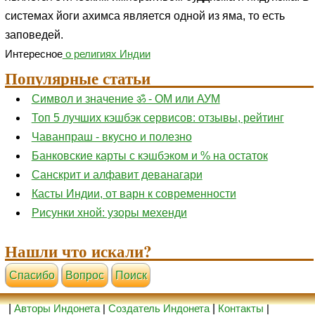
системах йоги ахимса является одной из яма, то есть
заповедей.
Интересное
о религиях Индии
Популярные статьи
Символ и значение ॐ - ОМ или АУМ
Топ 5 лучших кэшбэк сервисов: отзывы, рейтинг
Чаванпраш - вкусно и полезно
Банковские карты с кэшбэком и % на остаток
Санскрит и алфавит деванагари
Касты Индии, от варн к современности
Рисунки хной: узоры мехенди
Нашли что искали?
Cпасибо
Вопрос
Поиск
|
Авторы Индонета
|
Создатель Индонета
|
Контакты
|