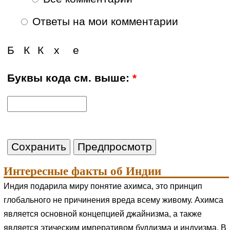
Ответы на мои комментарии
Б
К
К
х
е
Буквы кода см. выше:
*
Интересные факты об Индии
Индия подарила миру понятие ахимса, это принцип
глобального не причинения вреда всему живому. Ахимса
является основной концепцией джайнизма, а также
является этическим императивом буддизма и индуизма. В