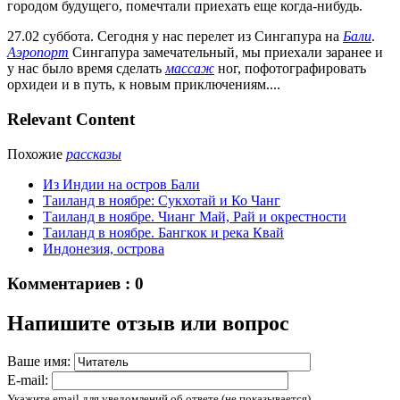
городом будущего, помечтали приехать еще когда-нибудь.
27.02 суббота. Сегодня у нас перелет из Сингапура на
Бали
.
Аэропорт
Сингапура замечательный, мы приехали заранее и
у нас было время сделать
массаж
ног, пофотографировать
орхидеи и в путь, к новым приключениям....
Relevant Content
Похожие
рассказы
Из Индии на остров Бали
Таиланд в ноябре: Сукхотай и Ко Чанг
Таиланд в ноябре. Чианг Май, Рай и окрестности
Таиланд в ноябре. Бангкок и река Квай
Индонезия, острова
Комментариев : 0
Напишите отзыв или вопрос
Ваше имя:
E-mail:
Укажите email для уведомлений об ответе (не показывается).