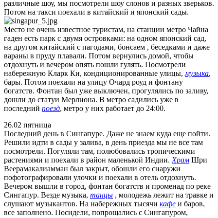
различные шоу, мы посмотрели шоу слонов и разных зверьков.
Потом на такси поехали в китайский и японский сады.
Место не очень известное туристам, на станции метро Чайна
гаден есть парк с двумя островками: на одном японский сад,
на другом китайский с пагодами, бонсаем , беседками и даже
вараны в пруду плавали. Потом вернулись домой, чтобы
отдохнуть и вечером опять пошли гулять. Посмотрели
набережную Кларк Ки, кондиционированные улицы,
музыка
,
бары. Потом поехали на улицу Очард роуд и фонтану
богатств. Фонтан был уже выключен, прогулялись по заливу,
дошли до статуи Мерлиона. В метро садились уже в
последний
поезд
, метро у них работает до 24:00.
26.02 пятница
Последний день в Сингапуре. Даже не знаем куда еще пойти.
Решили идти в сады у залива, в день приезда мы не все там
посмотрели. Погуляли там, полюбовались тропическими
растениями и поехали в район маленькой Индии.
Храм
Шри
Веерамакалиамман был закрыт, обошли его снаружи
пофотографировали улочки и поехали в отель отдохнуть.
Вечером вышли в город, фонтан богатств и променад по реке
Сингапур. Везде музыка,
танцы
, молодежь лежит на травке и
слушают музыкантов. На набережных тысячи
кафе
и баров,
все заполнено. Посидели, попрощались с Сингапуром,