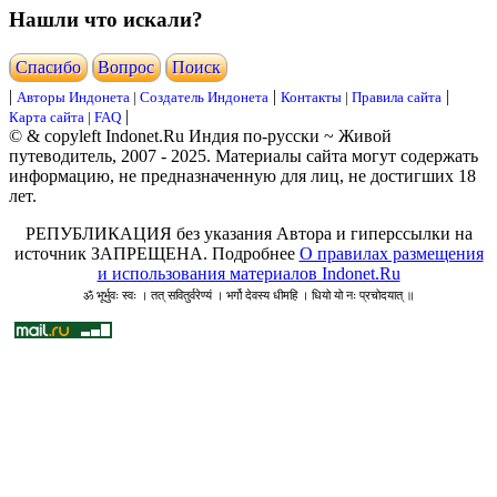
Нашли что искали?
Cпасибо
Вопрос
Поиск
|
|
|
Авторы Индонета
|
Создатель Индонета
Контакты
|
Правила сайта
|
Карта сайта
|
FAQ
© & copyleft Indonet.Ru Индия по-русски ~ Живой
путеводитель, 2007 - 2025. Материалы сайта могут содержать
информацию, не предназначенную для лиц, не достигших 18
лет.
РЕПУБЛИКАЦИЯ без указания Автора и гиперссылки на
источник ЗАПРЕЩЕНА. Подробнее
О правилах размещения
и использования материалов Indonet.Ru
ॐ भूर्भुवः स्वः । तत् सवितुर्वरेण्यं । भर्गो देवस्य धीमहि । धियो यो नः प्रचोदयात् ॥