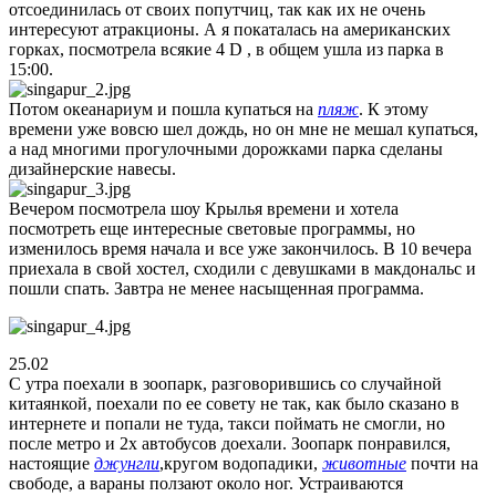
отсоединилась от своих попутчиц, так как их не очень
интересуют атракционы. А я покаталась на американских
горках, посмотрела всякие 4 D , в общем ушла из парка в
15:00.
Потом океанариум и пошла купаться на
пляж
. К этому
времени уже вовсю шел дождь, но он мне не мешал купаться,
а над многими прогулочными дорожками парка сделаны
дизайнерские навесы.
Вечером посмотрела шоу Крылья времени и хотела
посмотреть еще интересные световые программы, но
изменилось время начала и все уже закончилось. В 10 вечера
приехала в свой хостел, сходили с девушками в макдональс и
пошли спать. Завтра не менее насыщенная программа.
25.02
С утра поехали в зоопарк, разговорившись со случайной
китаянкой, поехали по ее совету не так, как было сказано в
интернете и попали не туда, такси поймать не смогли, но
после метро и 2х автобусов доехали. Зоопарк понравился,
настоящие
джунгли
,кругом водопадики,
животные
почти на
свободе, а вараны ползают около ног. Устраиваются