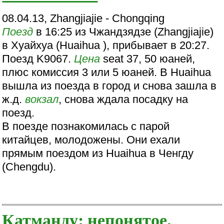
08.04.13, Zhangjiajie - Chongqing
Поезд
в 16:25 из Чжандзядзе (Zhangjiajie)
в Хуайхуа (Huaihua ), прибывает в 20:27.
Поезд K9067.
Цена
seat 37, 50 юаней,
плюс комиссия 3 или 5 юаней. В Huaihua
вышла из поезда в город и снова зашла в
ж.д.
вокзал
, снова ждала посадку на
поезд.
В поезде познакомилась с парой
китайцев, молодожены. Они ехали
прямым поездом из Huaihua в Ченгду
(Chengdu).
Катманду: непонятое.