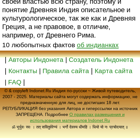
своей властью всю страну, поэтому и
понятие Древняя Индия описательное и
культурологическое, так же как и Древняя
Греция, а не правовое, в отличие,
например, от Древнего Рима.
10 любопытных фактов
об индианках
|
Авторы Индонета
|
Создатель Индонета
|
|
Контакты
|
Правила сайта
Карта сайта
|
|
FAQ
© & copyleft Indonet.Ru Индия по-русски ~ Живой путеводитель,
2007 - 2025. Материалы сайта могут содержать информацию, не
предназначенную для лиц, не достигших 18 лет.
РЕПУБЛИКАЦИЯ без указания Автора и гиперссылки на источник
ЗАПРЕЩЕНА. Подробнее
О правилах размещения и
использования материалов Indonet.Ru
ॐ भूर्भुवः स्वः । तत् सवितुर्वरेण्यं । भर्गो देवस्य धीमहि । धियो यो नः प्रचोदयात् ॥