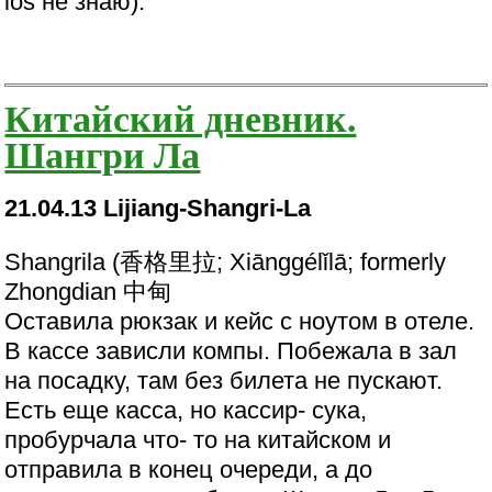
ios не знаю).
Китайский дневник.
Шангри Ла
21.04.13 Lijiang-Shangri-La
Shangrila (香格里拉; Xiānggélǐlā; formerly
Zhongdian 中甸
Оставила рюкзак и кейс с ноутом в отеле.
В кассе зависли компы. Побежала в зал
на посадку, там без билета не пускают.
Есть еще касса, но кассир- сука,
пробурчала что- то на китайском и
отправила в конец очереди, а до