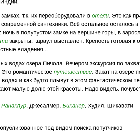
 Индии.
замках, т.к. их переоборудовали в
отели
. Это как пр
современной сантехники. Всё остальное осталось в
 ночь в полупустом замке на вершине горы, в заросл
ота
закрыты, караул выставлен. Крепость готовая к 
естные владения...
ных водах озера Пичола. Вечером экскурсия по зах
. Это романтическое
путешествие
. Закат на озере 
водах и как будто плывут в этом фантастическом пе
ают малую долю этой красоты. Надо видеть, почувс
,
Ранакпур
, Джесалмер,
Биканер
, Худил, Шикавати
опубликованное под видом поиска попутчиков