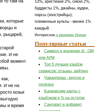
е то там на
13%, христиане 2%, сикхи 2%,
буддисты 1%, джайны, иудеи,
парсы (зоострийцы),
ки, которые
племенные культы - менее 1%
Дворцы и
каждый.
, рыцарей,
Интересное
о религиях Индии
Популярные статьи
 старой
Символ и значение ॐ - ОМ
жие. И не
или АУМ
юбой момент.
Топ 5 лучших кэшбэк
сивы.
сервисов: отзывы, рейтинг
Чаванпраш - вкусно и
 как,
полезно
. И не на
Банковские карты с
росто козьи
кэшбэком и % на остаток
х выгодно
Санскрит и алфавит
рвы и время