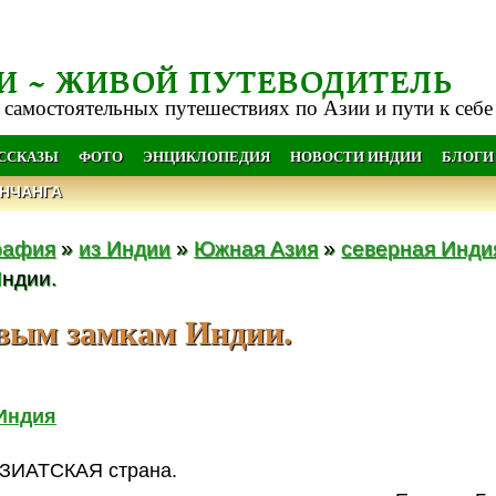
И ~ ЖИВОЙ ПУТЕВОДИТЕЛЬ
 самостоятельных путешествиях по Азии и пути к себе
АССКАЗЫ
ФОТО
ЭНЦИКЛОПЕДИЯ
НОВОСТИ ИНДИИ
БЛОГИ
НЧАНГА
рафия
»
из Индии
»
Южная Азия
»
северная Инди
ндии.
овым замкам Индии.
Индия
АЗИАТСКАЯ страна.