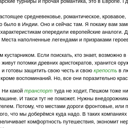
рские турниры и прочая романтика, это в Европе. Гд
настоящее средневековье, романтическое, кровавое,
о было в Индии. Оно и сейчас там. Я покажу вам зам
характеристикам опередили европейские аналоги. 
. Места наполненные легендами и призраками героев
кустарником. Если поискать, кто знает, возможно в
 живут потомки древних аристократов, хранится ору
я и готовы защитить свою честь и свою
крепость
в л
 кроме воспоминаний. Но, все они поразительно кра
. Ни какой
транспорт
туда не ходит, Пешком тоже ни
машине. И такси тут не поможет. Нужны внедорожники
елем. Потому, что местами дороги фронтовые, или п
ого, что мы доберёмся куда надо. В таких компания
увеличивает комфортность путешествия, экономит не