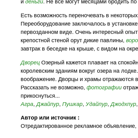
и
деньги
. Не все могут месяцами бродить по
Есть возможность переночевать в некоторых 
Переоборудование заключалось в установке 
первозданном виде. Очень интересный опыт:
крепостной стеной орут дикие павлины,
вор
завтрак в беседке на крыше, с видом на окр
Дворец
Озерный кажется плавает на спокой
королевским зданиям вокруг озера на лодке
воображение. Дворцы и храмы отражаются в 
Рассказать не возможно,
фотографии
отраж
прикоснуться...
Агра
,
Джайпур
,
Пушкар
,
Удайпур
,
Джодхпур
Автор или источник :
Отредактированное рекламное объявление, 