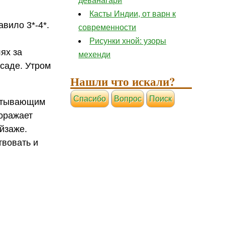
деванагари
Касты Индии, от варн к
авило 3*-4*.
современности
Рисунки хной: узоры
ях за
мехенди
осаде. Утром
Нашли что искали?
Cпасибо
Вопрос
Поиск
ватывающим
поражает
йзаже.
твовать и