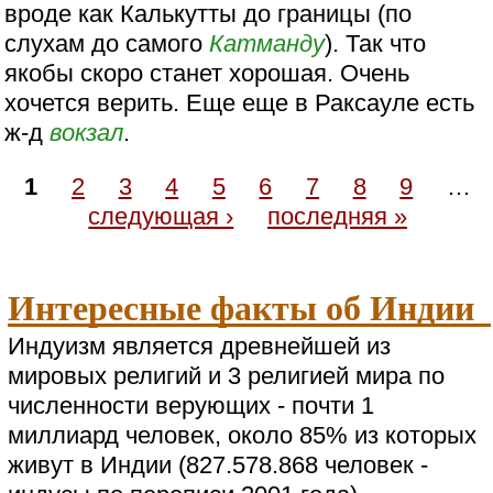
вроде как Калькутты до границы (по
слухам до самого
Катманду
). Так что
якобы скоро станет хорошая. Очень
хочется верить. Еще еще в Раксауле есть
ж-д
вокзал
.
1
2
3
4
5
6
7
8
9
…
следующая ›
последняя »
Интересные факты об Индии
Индуизм является древнейшей из
мировых религий и 3 религией мира по
численности верующих - почти 1
миллиард человек, около 85% из которых
живут в Индии (827.578.868 человек -