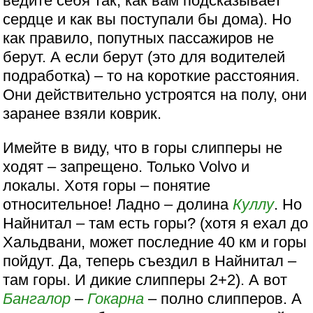
ведите себя так, как вам подсказывает
сердце и как вы поступали бы дома). Но
как правило, попутных пассажиров не
берут. А если берут (это для водителей
подработка) – то на короткие расстояния.
Они действительно устроятся на полу, они
заранее взяли коврик.
Имейте в виду, что в горы слипперы не
ходят – запрещено. Только Volvo и
локалы. Хотя горы – понятие
относительное! Ладно – долина
Куллу
. Но
Найнитал – там есть горы? (хотя я ехал до
Хальдвани, может последние 40 км и горы
пойдут. Да, теперь съездил в Найнитал –
там горы. И дикие слипперы 2+2). А вот
Бангалор
–
Гокарна
– полно слипперов. А