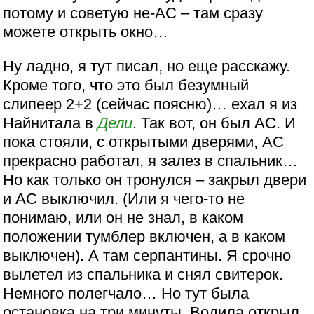
потому и советую не-АС – там сразу
можете открыть окно…
Ну ладно, я тут писал, но еще расскажу.
Кроме того, что это был безумный
слипеер 2+2 (сейчас поясню)… ехал я из
Найнитала в
Дели
. Так вот, он был АС. И
пока стояли, с открытыми дверями, АС
прекрасно работал, я залез в спальник…
Но как только он тронулся – закрыл двери
и АС выключил. (Или я чего-то не
понимаю, или он не знал, в каком
положении тумблер включен, а в каком
выключен). А там серпантины. Я срочно
вылетел из спальника и снял свитерок.
Немного полегчало… Но тут была
остановка на три минуты. Водила открыл