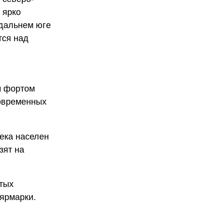
 ярко
 дальнем юге
тся над
м фортом
современных
века населен
зят на
стых
 ярмарки.