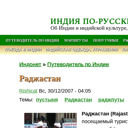
ИНДИЯ ПО-РУССК
Об Индии и индийской культуре,
ПУТЕВОДИТЕЛЬ ПО ИНДИИ
МАРШРУТЫ
ПОПУТЧИКИ
Р
ПОЕЗДА В ИНДИИ
ИНДИЙСКАЯ ОДЕЖДА, УКРАШЕНИЯ
ПА
Индонет
»
Путеводитель по Индии
Раджастан
Rishicat
Вс, 30/12/2007 - 04:05
Темы:
пустыня
Раджастан
раджпуты
Раджастан (Rajas
посещаемый турис