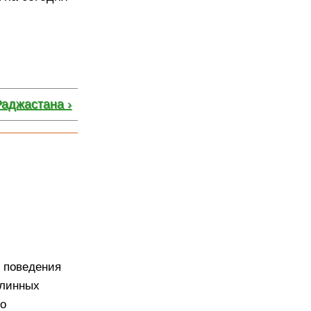
Раджастана ›
о поведения
длинных
го