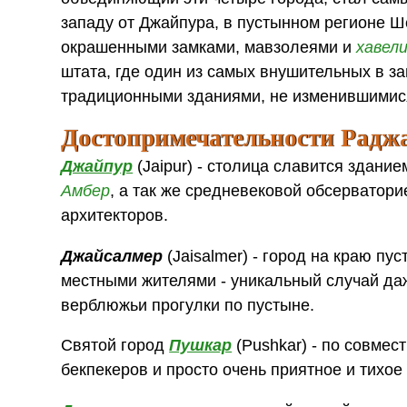
западу от Джайпура, в пустынном регионе Ш
окрашенными замками, мавзолеями и
хавел
штата, где один из самых внушительных в 
традиционными зданиями, не изменившимися
Достопримечательности Радж
Джайпур
(Jaipur) - столица славится здание
Амбер
, а так же средневековой обсервато
архитекторов.
Джайсалмер
(Jaisalmer) - город на краю п
местными жителями - уникальный случай да
верблюжьи прогулки по пустыне.
Святой город
Пушкар
(Pushkar) - по совмес
бекпекеров и просто очень приятное и тихое 