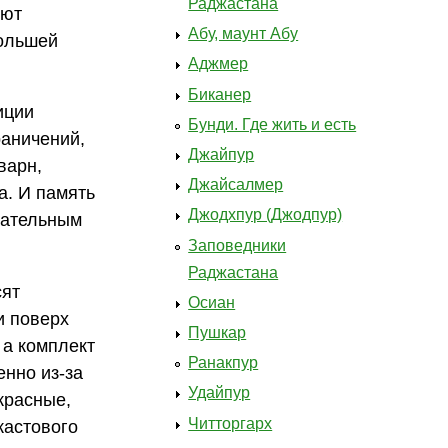
Раджастана
яют
Абу, маунт Абу
большей
Аджмер
Биканер
иции
Бунди. Где жить и есть
раничений,
Джайпур
варн,
Джайсалмер
а. И память
Джодхпур (Джодпур)
гательным
Заповедники
Раджастана
сят
Осиан
и поверх
Пушкар
 а комплект
Ранакпур
енно из-за
Удайпур
красные,
Читторгарх
кастового