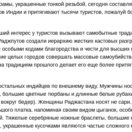
рамы, украшенные тонкой резьбой, сегодня составл
ов Индии и притягивают тысячи туристов, пожалуй 
ьший интерес у туристов вызывают самобытные трад
Раджпутов создали иерархию жестких кастовых разг
, с особыми кодами благородства и чести для высших 
ие целых городов совершать массовые самоубийств
на традициям прошлого делает его еще более притя
 остальных индийцев по внешнему виду. Мужчины но
х, большие цветные тюрбаны и длинные белые рубах
 вокруг бедер). Женщины Раджастана носят не сари,
ьшого платка, напоминая своим видом цыганок, особ
й. Тяжелые серебряные ножные браслеты, большие 
 украшенные кусочками являются частью сложного 