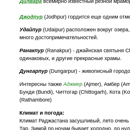
Дилвара
всемирно известный резной мрамо
Джодпур
(Jodhpur) гордится еще одним отм
Удайпур
(Udaipur) расположен вокруг озера,
много достопримечательностей.
Ранакпур
(Ranakpur) - джайнская святыня C
одинаковых, и другие прекрасные храмы.
Дунгарпур
(Dungarpur) - живописный городо
Интересны также
Аджмер
(Ajmer), Амбер (Am
Бунди (Bundi), Читтогар (Chittogarh), Кота (
(Rathambore)
Климат и погода:
Климат Раджастана засушливый, лето очень 
Тар. Зимой по ночам бывает холодно, до ну