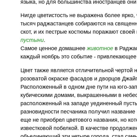
языка, но для большинства иностранцев они
Нигде цветистость не выражена более ярко,
тысяч раджастанцев собираются на священн
скот, и их пестрые костюмы поражают свое
пустыни
.
Самое ценное домашнее
животное
в Раджа
каждый ноябрь это событие - привлекающее 
Цвет также является отличительной чертой 
розоватой окраске фасадов и дворцов Джайпу
Расположенный в одном дне пути на юго-за
кубическими домами, выкрашенными в небес
расположенный на западе уединенный пуст
разновидности песчаника получил название
еще не приобрел цветового названия, но ко
известковой побелкой. В качестве продолжен
объединяющий эти четыре города, стал сам