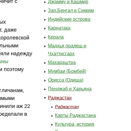
ничит с
Джамму и Кашмир
Зап.Бенгал и Сикким
Индийские острова
мых
Карнатака
т, даже
Керала
королевской
альными
Мадхья прадеш и
ряли надежду
Чхаттисгарх
ины
Махараштра
и поэтому
Мумбаи (Бомбей)
Орисса (Одиша)
Пенджаб и Харьяна
гличанам,
Раджастан
симыми
динили аж 22
Раджастан
ределали в
Карты Раджастана
Культура, история