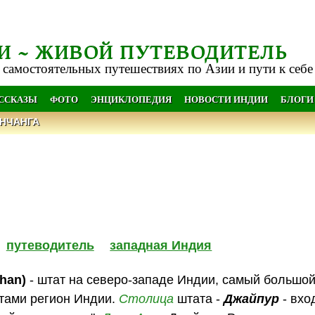
И ~ ЖИВОЙ ПУТЕВОДИТЕЛЬ
 самостоятельных путешествиях по Азии и пути к себе
АССКАЗЫ
ФОТО
ЭНЦИКЛОПЕДИЯ
НОВОСТИ ИНДИИ
БЛОГИ
НЧАНГА
путеводитель
западная Индия
than)
- штат на северо-западе Индии, самый большой
тами регион Индии.
Столица
штата -
Джайпур
- вхо