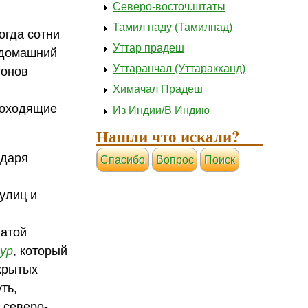
Северо-восточ.штаты
Тамил наду (Тамилнад)
огда сотни
Уттар прадеш
 домашний
Уттаранчал (Уттаракханд)
тонов
Химачал Прадеш
роходящие
Из Индии/В Индию
Нашли что искали?
одаря
Cпасибо
Вопрос
Поиск
 улиц и
е
ватой
ур
, который
крытых
ть,
 северо-