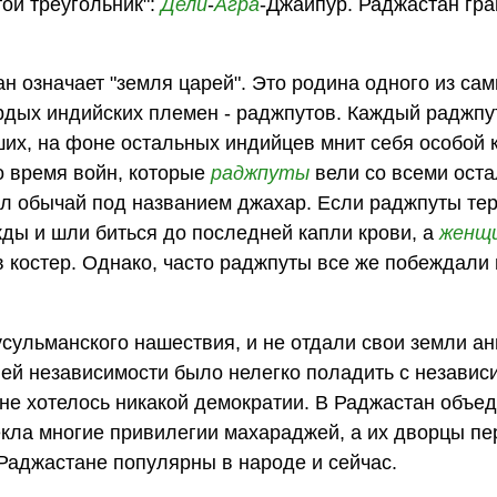
ой треугольник":
Дели
-
Агра
-Джайпур. Раджастан гра
н означает "земля царей". Это родина одного из са
рдых индийских племен - раджпутов. Каждый раджпу
их, на фоне остальных индийцев мнит себя особой 
во время войн, которые
раджпуты
вели со всеми ост
ыл обычай под названием джахар. Если раджпуты те
ды и шли биться до последней капли крови, а
женщ
костер. Однако, часто раджпуты все же побеждали 
сульманского нашествия, и не отдали свои земли ан
ей независимости было нелегко поладить с незави
не хотелось никакой демократии. В Раджастан объе
кла многие привилегии махараджей, а их дворцы пе
 Раджастане популярны в народе и сейчас.