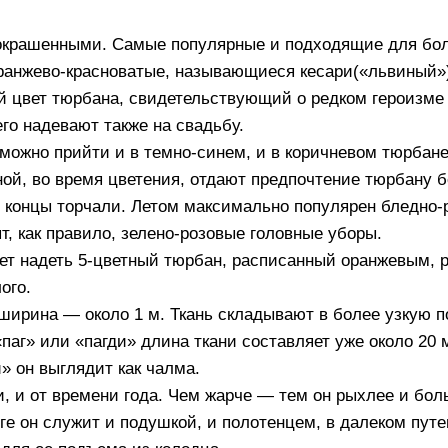
 окрашенными. Самые популярные и подходящие для бо
ранжево-красноватые, называющиеся кесари(«львиный»
 цвет тюрбана, свидетельствующий о редком героизме 
го надевают также на свадьбу.
можно прийти и в темно-синем, и в коричневом тюрбане
ной, во время цветения, отдают предпочтение тюрбану 
ы концы торчали. Летом максимально популярен бледно-
, как правило, зелено-розовые головные уборы.
ет надеть 5-цветный тюрбан, расписанный оранжевым, 
ого.
ширина — около 1 м. Ткань складывают в более узкую п
паг» или «пагди» длина ткани составляет уже около 20 
» он выглядит как чалма.
, и от времени года. Чем жарче — тем он рыхлее и бо
роге он служит и подушкой, и полотенцем, в далеком пу