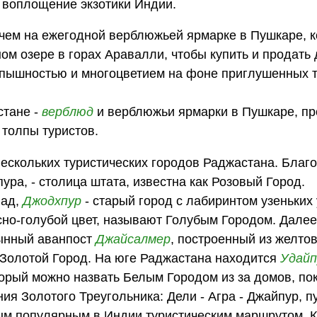
 воплощение экзотики Индии.
 чем на ежегодной верблюжьей ярмарке в Пушкаре, к
ом озере в горах Аравалли, чтобы купить и продать
й пышностью и многоцветием на фоне приглушенных 
стане -
верблюд
и верблюжьи ярмарки в Пушкаре, п
толпы туристов.
нескольких туристических городов Раджастана. Благ
ра, - столица штата, известна как Розовый Город.
пад,
Джодхпур
- старый город с лабиринтом узеньких
но-голубой цвет, называют Голубым Городом. Дале
ынный аванпост
Джайсалмер
, построенный из желто
 Золотой Город. На юге Раджастана находится
Удайп
торый можно назвать Белым Городом из за домов, по
ия Золотого Треугольника: Дели - Агра - Джайпур, пу
ым популярным в Индии туристическим маршрутом. К