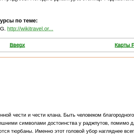
сурсы по теме:
RG.
http://wikitravel.or...
Вверх
Карты 
нной чести и чести клана. Быть человеком благородног
нешними символами достоинства у раджпутов, помимо 
ются тюрбаны. Именно этот головой убор нагляднее все