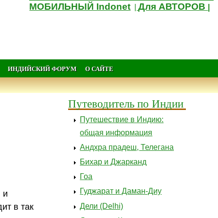
МОБИЛЬНЫЙ Indonet
Для АВТОРОВ
|
|
ИНДИЙСКИЙ ФОРУМ
О САЙТЕ
Путеводитель по Индии
Путешествие в Индию:
общая информация
Андхра прадеш, Телегана
Бихар и Джарканд
Гоа
Гуджарат и Даман-Диу
 и
Дели (Delhi)
дит в так