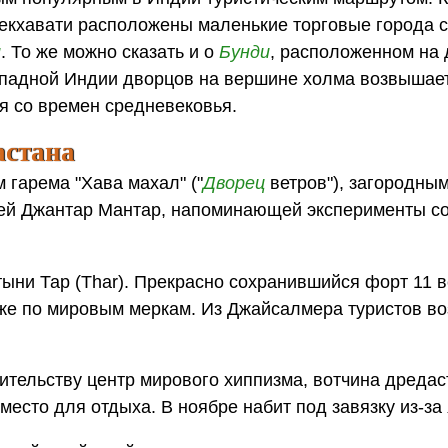
екхавати расположены маленькие торговые города с
и
. То же можно сказать и о
Бунди
, расположенном на
западной Индии дворцов на вершине холма возвышае
 со времен средневековья.
астана
м гарема "Хава махал" ("
Дворец
ветров"), загородны
рией Джантар Мантар, напоминающей эксперименты 
устыни Тар (Thar). Прекрасно сохранившийся форт 11 
же по мировым меркам. Из Джайсалмера туристов во
тительству центр мирового хиппизма, вотчина дреда
место для отдыха. В ноябре набит под завязку из-за