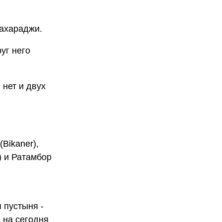
махараджи.
уг него
 нет и двух
(Bikaner),
a) и Ратамбор
 пустыня -
 на сегодня