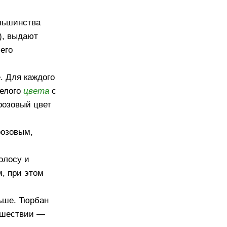
льшинства
), выдают
его
. Для каждого
белого
цвета
с
розовый цвет
розовым,
олосу и
м, при этом
льше. Тюрбан
тешествии —