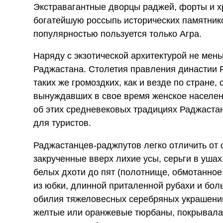
Экстравагантные дворцы раджей, форты и х
богатейшую россыпь исторических памятник
популярностью пользуется только Агра.
Наряду с экзотической архитектурой не мен
Раджастана. Столетия правления династии 
таких же громоздких, как и везде по стране
вынуждавших в свое время женское населен
об этих средневековых традициях Раджаста
для туристов.
Раджастанцев-раджпутов легко отличить от
закрученные вверх лихие усы, серьги в уша
белых дхоти до пят (полотнище, обмотанное
из юбки, длинной приталенной рубахи и бол
обилия тяжеловесных серебряных украшени
желтые или оранжевые тюрбаны, покрывала,