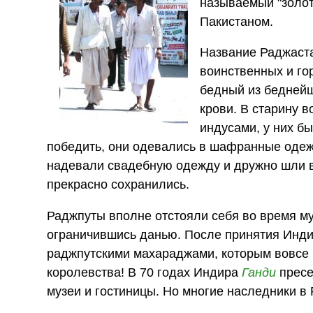
называемый "золот
Пакистаном.
Название Раджаста
воинственных и го
бедный из беднейш
крови. В старину 
индусами, у них б
победить, они одевались в шафранные одеж
надевали свадебную одежду и дружно шли в 
прекрасно сохранились.
Раджпуты вполне отстояли себя во время му
ограничившись данью. После принятия Инди
раджпутскими махараджами, которым вовсе 
королевства! В 70 годах Индира
Ганди
пресе
музеи и гостиницы. Но многие наследники в