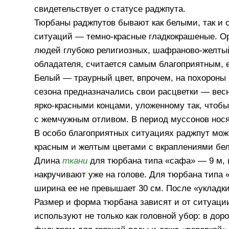
свидетельствует о статусе раджпута.
Тюрбаны раджпутов бывают как белыми, так и
ситуаций — темно-красные гладкокрашеные. О
людей глубоко религиозных, шафраново-желтый
обладателя, считается самым благоприятным, е
Белый — траурный цвет, впрочем, на похороны 
сезона предназначались свои расцветки — вес
ярко-красными концами, уложенному так, чтоб
с жемчужным отливом. В период муссонов носят
В особо благоприятных ситуациях раджпут мож
красным и желтым цветами с вкраплениями бел
Длина
ткани
для тюрбана типа «сафа» — 9 м, 
накручивают уже на голове. Для тюрбана типа «
ширина ее не превышает 30 см. После «укладки
Размер и форма тюрбана зависят и от ситуации
используют не только как головной убор: в до