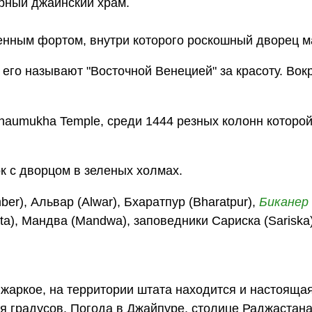
рный джайнский храм.
енным фортом, внутри которого роскошный дворец 
 его называют "Восточной Венецией" за красоту. Вокр
haumukha Temple, среди 1444 резных колонн которой
к с дворцом в зеленых холмах.
ber), Альвар (Alwar), Бхаратпур (Bharatpur),
Биканер
Kota), Мандва (Mandwa), заповедники Сариска (Sarisk
жаркое, на территории штата находится и настоящая
ля градусов. Погода в Джайпуре, столице Раджастана