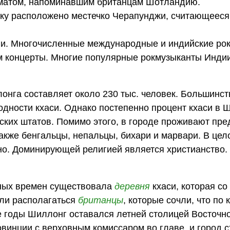
матом, напоминавшим британцам Шотландию.
еку расположено местечко Черапунджи, считающеес
ии. Многочисленные международные и индийские ро
ем концерты. Многие популярные рокмузыканты Инди
онга составляет около 230 тыс. человек. Большинс
одности кхаси. Однако постепенно процент кхаси в 
йских штатов. Помимо этого, в городе проживают пр
акже бенгальцы, непальцы, бихари и марвари. В це
о. Доминирующей религией является христианство.
ных времен существовала
деревня
кхаси, которая с
тали располагаться
британцы
, которые сочли, что по 
 годы Шиллонг оставался летней столицей Восточн
ровинции с верховным комиссаром во главе, и город с