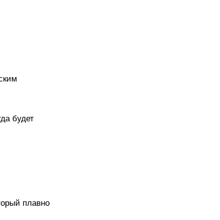
йским
гда будет
торый плавно