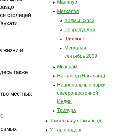
Манипур
ораздо
Мегхалая
ся столицей
Холмы Кхаси
аухати.
Черрапунджи
Шиллонг
Мегхалая,
з жизни и
сентябрь 2009
Мизорам
десь также
Нагаленд (Нагаланд)
Национальные парки
северо-восточной
ство местных
Индии
Трипура
к.
Тамил наду (Тамилнад)
 самых
Уттар прадеш