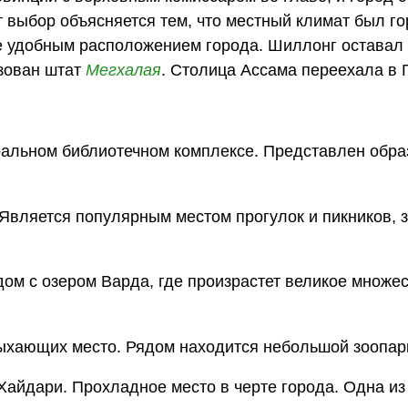
т выбор объясняется тем, что местный климат был г
же удобным расположением города. Шиллонг оставал 
азован штат
Мегхалая
. Столица Ассама переехала в Г
ральном библиотечном комплексе. Представлен обра
Является популярным местом прогулок и пикников, з
ом с озером Варда, где произрастет великое множе
ыхающих место. Рядом находится небольшой зоопар
Хайдари. Прохладное место в черте города. Одна из