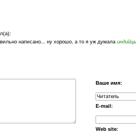
л(а):
авильно написано... ну хорошо, а то я уж думала
индийц
Ваше имя:
E-mail:
Web site: