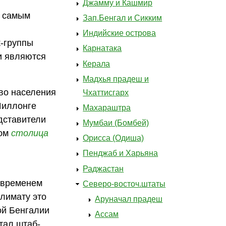
Джамму и Кашмир
я самым
Зап.Бенгал и Сикким
Индийские острова
к-группы
Карнатака
и являются
Керала
Мадхья прадеш и
тво населения
Чхаттисгарх
Шиллонге
Махараштра
едставители
Мумбаи (Бомбей)
лом
столица
Орисса (Одиша)
Пенджаб и Харьяна
Раджастан
о временем
Северо-восточ.штаты
климату это
Аруначал прадеш
ой Бенгалии
Ассам
тал штаб-