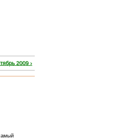
тябрь 2009 ›
-самый