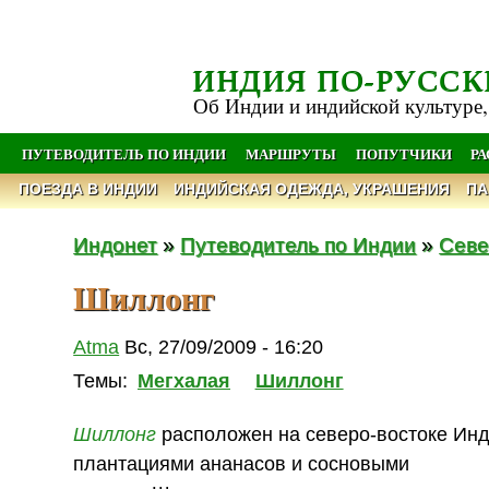
ИНДИЯ ПО-РУССК
Об Индии и индийской культуре,
ПУТЕВОДИТЕЛЬ ПО ИНДИИ
МАРШРУТЫ
ПОПУТЧИКИ
Р
ПОЕЗДА В ИНДИИ
ИНДИЙСКАЯ ОДЕЖДА, УКРАШЕНИЯ
ПА
Индонет
»
Путеводитель по Индии
»
Севе
Шиллонг
Atma
Вс, 27/09/2009 - 16:20
Темы:
Мегхалая
Шиллонг
Шиллонг
расположен на северо-востоке Инд
плантациями ананасов и сосновыми