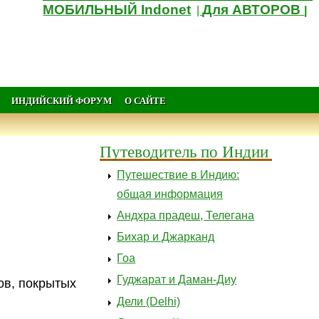
МОБИЛЬНЫЙ Indonet
Для АВТОРОВ
|
|
ИНДИЙСКИЙ ФОРУМ
О САЙТЕ
Путеводитель по Индии
Путешествие в Индию:
общая информация
Андхра прадеш, Телегана
Бихар и Джарканд
Гоа
Гуджарат и Даман-Диу
ов, покрытых
Дели (Delhi)