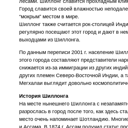
лесами. Шиллонг славится прохладным кли
Город славится своей влажностью неподал
“мокрым” местом в мире.
Шиллонг также считается рок-столицей Инд
регулярно посещают этот город и дают в н
выходцами из Шиллонга.
По данным переписи 2001 г. население Шилл
этого города составляют представители нар
снижается из-за иммиграции из других инди
других племен Северо-Восточной Индии, а т
Мегхалаи выглядит довольно космополитичн
История Шиллонга
На месте нынешнего Шиллонга с незапамят
разрослась в город после того, как здесь с
место очень напоминает Шотландию. Многие
и Ассама. В 1874 г. Ассам получил статус п