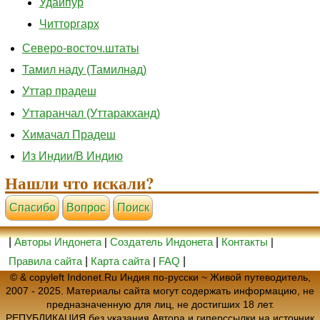
Удайпур
Читторгарх
Северо-восточ.штаты
Тамил наду (Тамилнад)
Уттар прадеш
Уттаранчал (Уттаракханд)
Химачал Прадеш
Из Индии/В Индию
Нашли что искали?
Cпасибо
Вопрос
Поиск
|
Авторы Индонета
|
Создатель Индонета
|
Контакты
|
Правила сайта
|
Карта сайта
|
FAQ
|
© & copyleft Indonet.Ru Индия по-русски ~ Живой путеводитель,
2007 - 2025. Материалы сайта могут содержать информацию, не
предназначенную для лиц, не достигших 18 лет.
РЕПУБЛИКАЦИЯ без указания Автора и гиперссылки на источник