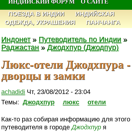
ИНДИЙСКИЙ ФОРУМ
О САЙТЕ
ПОЕЗДА В ИНДИИ
ИНДИЙСКАЯ
ОДЕЖДА, УКРАШЕНИЯ
ПАНЧАНГА
Индонет
»
Путеводитель по Индии
»
Раджастан
»
Джодхпур (Джодпур)
Люкс-отели Джодхпура -
дворцы и замки
achadidi
Чт, 23/08/2012 - 23:04
Темы:
Джодхпур
люкс
отели
Как-то раз собирая информацию для этого
путеводителя в городе
Джодхпур
я