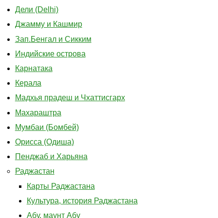
Дели (Delhi)
Джамму и Кашмир
Зап.Бенгал и Сикким
Индийские острова
Карнатака
Керала
Мадхья прадеш и Чхаттисгарх
Махараштра
Мумбаи (Бомбей)
Орисса (Одиша)
Пенджаб и Харьяна
Раджастан
Карты Раджастана
Культура, история Раджастана
Абу, маунт Абу