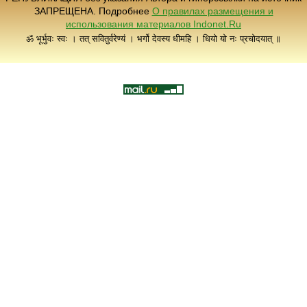
ЗАПРЕЩЕНА. Подробнее
О правилах размещения и
использования материалов Indonet.Ru
ॐ भूर्भुवः स्वः । तत् सवितुर्वरेण्यं । भर्गो देवस्य धीमहि । धियो यो नः प्रचोदयात् ॥