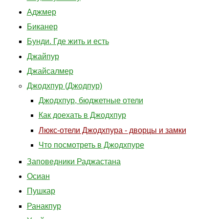
Аджмер
Биканер
Бунди. Где жить и есть
Джайпур
Джайсалмер
Джодхпур (Джодпур)
Джодхпур, бюджетные отели
Как доехать в Джодхпур
Люкс-отели Джодхпура - дворцы и замки
Что посмотреть в Джодхпуре
Заповедники Раджастана
Осиан
Пушкар
Ранакпур