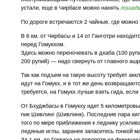
устали, еще в Чирбасе можно нанять
лошад
По дороге встречаются 2 чайные, где можно
В 6 км. от Чирбасы и 14 от Ганготри находит
перед Гомукхом.
Здесь можно переночевать в дхаба (100 ру
200 рупий) — надо свернуть от главного аш
Так как подъем на такую высоту требует ак
идут на Гомукх, и в тот же день возвращают
требуется, на Гомукх лучше взять гида, если
От Бхуджбасы в Гомукху идет 5 километровы
пик Шивлинг (Шивлинк). Последние пара кил
того по мере приближения к леднику усилива
ледяные иглы, заранее запаситесь тонкой м
За 1 км. до Гомукха на повороте на финишн