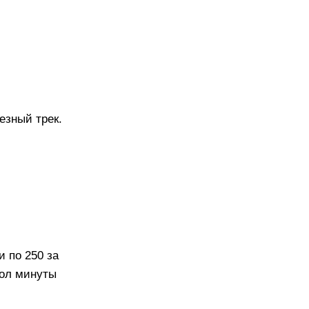
езный трек.
и по 250 за
пол минуты