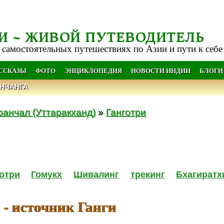
И ~ ЖИВОЙ ПУТЕВОДИТЕЛЬ
 самостоятельных путешествиях по Азии и пути к себе
АССКАЗЫ
ФОТО
ЭНЦИКЛОПЕДИЯ
НОВОСТИ ИНДИИ
БЛОГИ
НЧАНГА
ранчал (Уттаракханд)
»
Ганготри
отри
Гомукх
Шивалинг
трекинг
Бхагиратх
 - источник Ганги