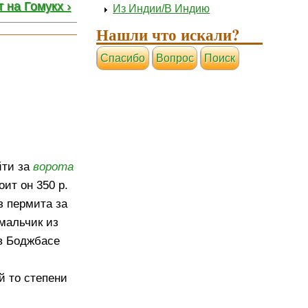
 на Гомукх ›
Из Индии/В Индию
Нашли что искали?
Cпасибо
Вопрос
Поиск
йти за
ворота
оит он 350 р.
з пермита за
мальчик из
 в Боджбасе
й то степени