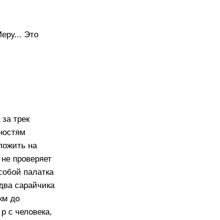
еру... Это
 за трек
тностям
ложить на
 не проверяет
собой палатка
 два сарайчика
км до
 р с человека,