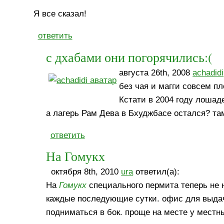
Я все сказал!
ответить
с дхабами они погорячились:(
августа 26th, 2008
achadidi
без чая и магги совсем пл
Кстати в 2004 году лошад
а лагерь Рам Дева в Бхуджбасе остался? та
ответить
На Гомукх
октября 8th, 2010
ura
ответил(а):
На
Гомукх
специального пермита теперь не н
каждые последующие сутки. офис для выда
подниматься в бок. проще на месте у местн