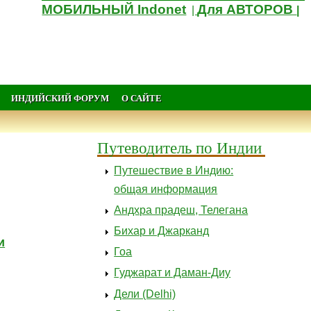
МОБИЛЬНЫЙ Indonet
Для АВТОРОВ
|
|
ИНДИЙСКИЙ ФОРУМ
О САЙТЕ
Путеводитель по Индии
Путешествие в Индию:
общая информация
Андхра прадеш, Телегана
Бихар и Джарканд
и
Гоа
Гуджарат и Даман-Диу
Дели (Delhi)