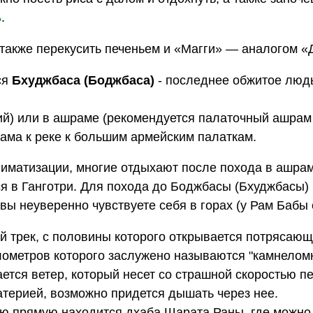
ь
.
 также перекусить печеньем и «Магги» — аналогом 
ся
Бхуджбаса (Боджбаса)
- последнее обжитое люд
пий) или в ашраме (рекомендуется палаточный ашрам
рама к реке к большим армейским палаткам.
климатизации, многие отдыхают после похода в ашрам
ся в Ганготри. Для похода до Боджбасы (Бхуджбасы) 
 вы неуверенно чувствуете себя в горах (у Рам Бабы 
й трек, с половины которого открывается потрясающ
ометров которого заслужено называются "камнеломк
ется ветер, который несет со страшной скоростью пе
атерией, возможно придется дышать через нее.
ую прямую находится дхаба Шарата Раны, где можно 