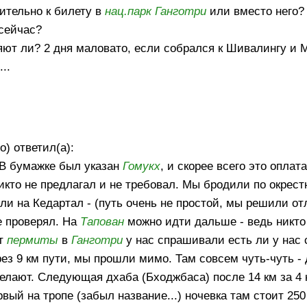
ительно к билету в
нац.парк
Ганготри
или вместо него?
 сейчас?
яют ли? 2 дня маловато, если собрался к Шивалингу и М
..
о) ответил(а):
. В бумажке был указан
Гомукх
, и скорее всего это оплата
икто не предлагал и не требовал. Мы бродили по окрес
и на Кедартал - (путь очень не простой, мы решили от
е проверял. На
Тапован
можно идти дальше - ведь никто
ют
пермиты
в
Ганготри
у нас спрашивали есть ли у нас 
ез 9 км пути, мы прошли мимо. Там совсем чуть-чуть -
елают. Следующая дхаба (Бходжбаса) после 14 км за 4 
рвый на тропе (забыл название...) ночевка там стоит 250