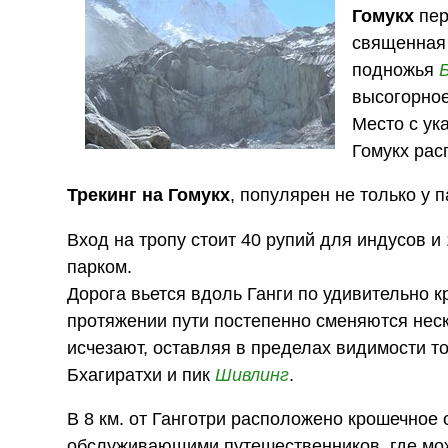
Гомукх
пер
священна
подножья
высогорно
Место с ук
Гомукх рас
Трекинг на Гомукх
, популярен не только у 
Вход на тропу стоит 40 рупий для индусов 
парком.
Дорога вьется вдоль Ганги по удивительно к
протяжении пути постепенно сменяются неско
исчезают, оставляя в пределах видимости 
Бхагиратхи и пик
Шивлинг
.
В 8 км. от Ганготри расположено крошечное
обслуживающими путешественников, где можн