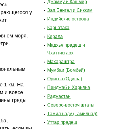
Джамму и Кашмир
есь
Зап.Бенгал и Сикким
тирающегося у
Индийские острова
жит
Карнатака
овнем моря.
Керала
три.
Мадхья прадеш и
Чхаттисгарх
Махараштра
циональным
Мумбаи (Бомбей)
Орисса (Одиша)
е 1 км. На
Пенджаб и Харьяна
м и вовсе
Раджастан
шины гряды
Северо-восточ.штаты
Тамил наду (Тамилнад)
аба,
Уттар прадеш
вать, если вы