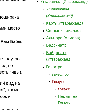
Уттаранчал (Уттаракханд)
Уттаранчал
(Уттаракханд)
«Доширака».
Карты Уттаракханда
ьми место
Святыни Гималаев
Альмора (Алмора)
 Рам Бабы,
Бадринатх
Байджнатх
е, наутро
(Уттаракханд)
гид не
Ганготри
есть гиды).
Ганготри
Гомукх
ий вид на
Гомукх
а", кроме
сок и
Пермит на
Гомукх
поесть и