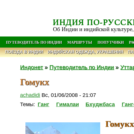
ИНДИЯ ПО-РУССК
Об Индии и индийской культуре,
ПУТЕВОДИТЕЛЬ ПО ИНДИИ
МАРШРУТЫ
ПОПУТЧИКИ
Р
ПОЕЗДА В ИНДИИ
ИНДИЙСКАЯ ОДЕЖДА, УКРАШЕНИЯ
ПА
Индонет
»
Путеводитель по Индии
»
Утта
Гомукх
achadidi
Вс, 01/06/2008 - 21:07
Темы:
Ганг
Гималаи
Бхуджбаса
Ганг
Гомукх