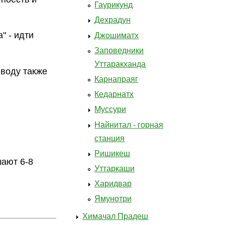
Гаурикунд
Дехрадун
" - идти
Джошиматх
Заповедники
Уттаракханда
 воду также
Карнапраяг
Кедарнатх
Муссури
Найнитал - горная
станция
Ришикеш
шают 6-8
Уттаркаши
Харидвар
Ямунотри
Химачал Прадеш