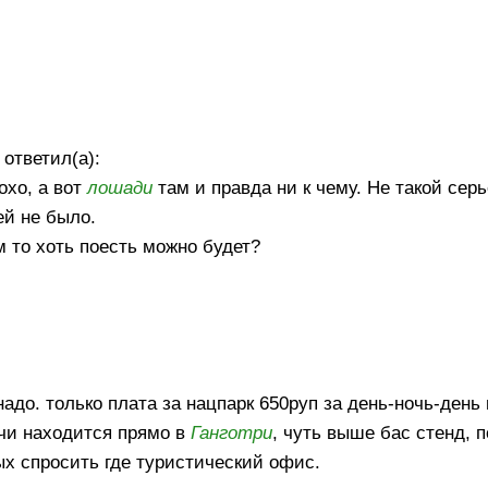
ответил(а):
охо, а вот
лошади
там и правда ни к чему. Не такой серь
ей не было.
м то хоть поесть можно будет?
адо. только плата за нацпарк 650руп за день-ночь-день 
чи находится прямо в
Ганготри
, чуть выше бас стенд, 
ых спросить где туристический офис.