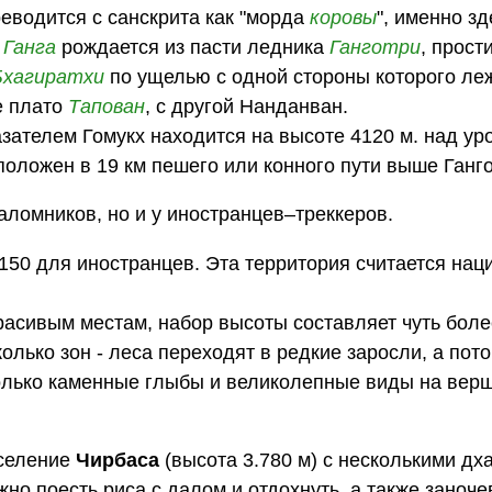
еводится с санскрита как "морда
коровы
", именно зд
я
Ганга
рождается из пасти ледника
Ганготри
, прос
Бхагиратхи
по ущелью с одной стороны которого ле
е плато
Тапован
, с другой Нанданван.
азателем Гомукх находится на высоте 4120 м. над ур
положен в 19 км пешего или конного пути выше Ганго
паломников, но и у иностранцев–треккеров.
и 150 для иностранцев. Эта территория считается на
расивым местам, набор высоты составляет чуть боле
лько зон - леса переходят в редкие заросли, а пото
только каменные глыбы и великолепные виды на вер
 селение
Чирбаса
(высота 3.780 м) с несколькими дх
о поесть риса с далом и отдохнуть, а также заноче