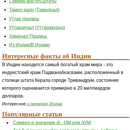
Северо-восточ.штаты
Тамил наду (Тамилнад)
Уттар прадеш
Уттаранчал (Уттаракханд)
Химачал Прадеш
Из Индии/В Индию
Интересные факты об Индии
В Индии находится самый богатый храм мира - это
индуистский храм Падманабхасвами, расположенный в
столице штата Керала городе Тривандрум, состояние
которого оценивается примерно в 20 миллиардов
долларов.
Интересное
о религиях Индии
Популярные статьи
Символ и значение ॐ - ОМ или АУМ