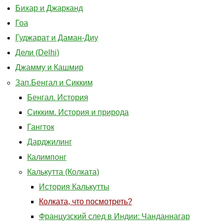
Бихар и Джарканд
Гоа
Гуджарат и Даман-Диу
Дели (Delhi)
Джамму и Кашмир
Зап.Бенгал и Сикким
Бенгал. История
Сикким. История и природа
Гангток
Дарджилинг
Калимпонг
Калькутта (Колката)
История Калькутты
Колката, что посмотреть?
Французский след в Индии: Чанданнагар