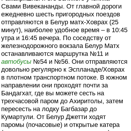
Свами Вивекананды. От главной дороги
ежедневно шесть пригородных поездов
отправляются в Белур матх-Ховрах (25
минут), наиболее удобное время – в 10:45
утра и 16:45 вечера. По соседству от
железнодорожного вокзала Белур Матх
останавливаются маршрутка №11 и
автобусы
№54 и №56. Они отправляются
довольно регулярно к Эспланаде/Ховрах
в плотном транспортном потоке. В южном
направлении они проходят почти за
Бандагхат, где вы можете сесть на
трехчасовой паром до Ахиритолы, затем
пересесть на лодку Багбазар до
Кумартули. От Белур Джетти ходят
паромы (почасовые) и открытые катера