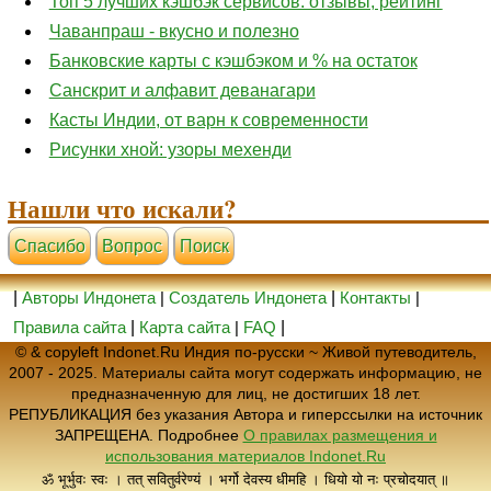
Топ 5 лучших кэшбэк сервисов: отзывы, рейтинг
Чаванпраш - вкусно и полезно
Банковские карты с кэшбэком и % на остаток
Санскрит и алфавит деванагари
Касты Индии, от варн к современности
Рисунки хной: узоры мехенди
Нашли что искали?
Cпасибо
Вопрос
Поиск
|
Авторы Индонета
|
Создатель Индонета
|
Контакты
|
Правила сайта
|
Карта сайта
|
FAQ
|
© & copyleft Indonet.Ru Индия по-русски ~ Живой путеводитель,
2007 - 2025. Материалы сайта могут содержать информацию, не
предназначенную для лиц, не достигших 18 лет.
РЕПУБЛИКАЦИЯ без указания Автора и гиперссылки на источник
ЗАПРЕЩЕНА. Подробнее
О правилах размещения и
использования материалов Indonet.Ru
ॐ भूर्भुवः स्वः । तत् सवितुर्वरेण्यं । भर्गो देवस्य धीमहि । धियो यो नः प्रचोदयात् ॥