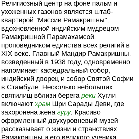
Религиозный центр на фоне пальм и
ухоженных газонов является штаб-
квартирой "Миссии Рамакришны",
вдохновленной индийским мудрецом
Рамакришной Парамахамсой,
проповедником единства всех религий в
XIX веке. Главный Мандир Рамакришны,
возведенный в 1938 году, одновременно
напоминает кафедральный собор,
индийский дворец и собор Святой Софии
в Стамбуле. Несколько небольших
святилищ вблизи берега
реки
Хугли
включают
храм
Шри Сарады Деви, где
захоронена жена
гуру
. Красиво
оформленный двухуровневый музей
рассказывает о жизни и странствиях
Рамакришны и его великого ученика