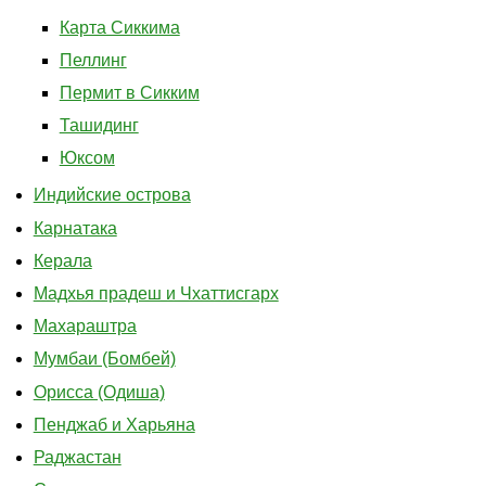
Карта Сиккима
Пеллинг
Пермит в Сикким
Ташидинг
Юксом
Индийские острова
Карнатака
Керала
Мадхья прадеш и Чхаттисгарх
Махараштра
Мумбаи (Бомбей)
Орисса (Одиша)
Пенджаб и Харьяна
Раджастан