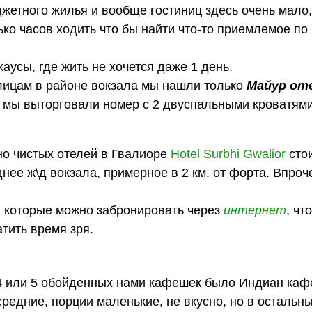
етного жилья и вообще гостиниц здесь очень мало
ько часов ходить что бы найти что-то приемлемое по
аусы, где жить не хочется даже 1 день.
улицам в районе вокзала мы нашли только
Майур от
, мы выторговали номер с 2 двуспальными кроватями
о чистых отелей в Гвалиоре
Hotel Surbhi Gwalior
стои
днее ж\д вокзала, примерное в 2 км. от форта. Впроч
, которые можно забронировать через
интернет
, чт
атить время зря.
 4 или 5 обойденных нами кафешек было Индиан каф
средние, порции маленькие, не вкусно, но в остальн