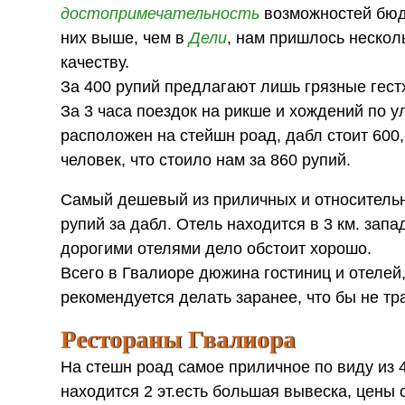
достопримечательность
возможностей бюдж
них выше, чем в
Дели
, нам пришлось нескол
качеству.
За 400 рупий предлагают лишь грязные гестх
За 3 часа поездок на рикше и хождений по 
расположен на стейшн роад, дабл стоит 600
человек, что стоило нам за 860 рупий.
Самый дешевый из приличных и относительн
рупий за дабл. Отель находится в 3 км. запа
дорогими отелями дело обстоит хорошо.
Всего в Гвалиоре дюжина гостиниц и отелей
рекомендуется делать заранее, что бы не тр
Рестораны Гвалиора
На стешн роад самое приличное по виду из
находится 2 эт.есть большая вывеска, цены 