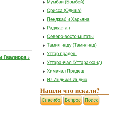
Мумбаи (Бомбей)
Орисса (Одиша)
Пенджаб и Харьяна
Раджастан
Северо-восточ.штаты
Тамил наду (Тамилнад)
Уттар прадеш
и Гвалиора ›
Уттаранчал (Уттаракханд)
Химачал Прадеш
Из Индии/В Индию
Нашли что искали?
Cпасибо
Вопрос
Поиск