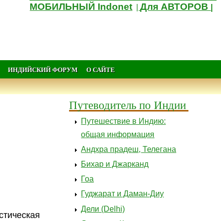
МОБИЛЬНЫЙ Indonet
Для АВТОРОВ
|
|
ИНДИЙСКИЙ ФОРУМ
О САЙТЕ
Путеводитель по Индии
Путешествие в Индию:
общая информация
Андхра прадеш, Телегана
Бихар и Джарканд
Гоа
Гуджарат и Даман-Диу
Дели (Delhi)
стическая