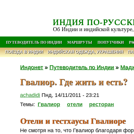
ИНДИЯ ПО-РУССК
Об Индии и индийской культуре,
ПУТЕВОДИТЕЛЬ ПО ИНДИИ
МАРШРУТЫ
ПОПУТЧИКИ
Р
ПОЕЗДА В ИНДИИ
ИНДИЙСКАЯ ОДЕЖДА, УКРАШЕНИЯ
ПА
Индонет
»
Путеводитель по Индии
»
Мадх
Гвалиор. Где жить и есть?
achadidi
Пнд, 14/11/2011 - 23:21
Темы:
Гвалиор
отели
ресторан
Отели и гестхаусы Гвалиоре
Не смотря на то, что Гвалиор благодаря фо