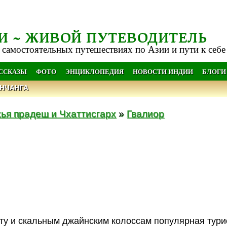
И ~ ЖИВОЙ ПУТЕВОДИТЕЛЬ
 самостоятельных путешествиях по Азии и пути к себе
АССКАЗЫ
ФОТО
ЭНЦИКЛОПЕДИЯ
НОВОСТИ ИНДИИ
БЛОГИ
НЧАНГА
ья прадеш и Чхаттисгарх
»
Гвалиор
рту и скальным джайнским колоссам популярная тури