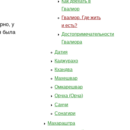
Как доехать в
Гвалиор
Гвалиор. Где жить
рно, у
и есть?
я была
Достопримечательности
Гвалиора
Датия
Каджурахо
Кхандва
Махешвар
Омкарешвар
Орчха (Орча)
Санчи
Сонагири
Махараштра