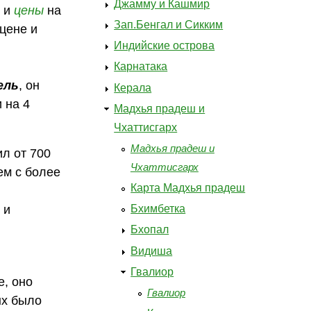
Джамму и Кашмир
, и
цены
на
Зап.Бенгал и Сикким
 цене и
Индийские острова
Карнатака
ель
, он
Керала
 на 4
Мадхья прадеш и
Чхаттисгарх
Мадхья прадеш и
л от 700
Чхаттисгарх
ем с более
Карта Мадхья прадеш
Бхимбетка
о и
Бхопал
Видиша
Гвалиор
е, оно
Гвалиор
ых было