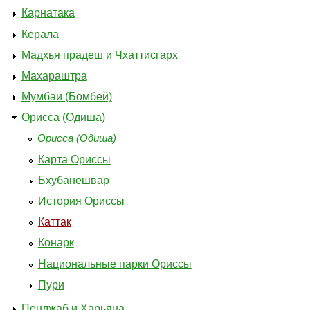
Карнатака
Керала
Мадхья прадеш и Чхаттисгарх
Махараштра
Мумбаи (Бомбей)
Орисса (Одиша)
Орисса (Одиша)
Карта Ориссы
Бхубанешвар
История Ориссы
Каттак
Конарк
Национальные парки Ориссы
Пури
Пенджаб и Харьяна