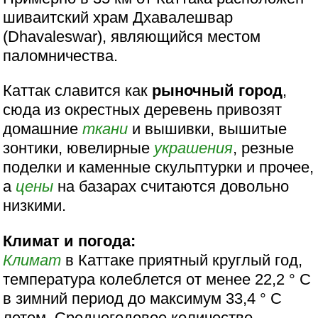
шиваитский храм Дхавалешвар
(Dhavaleswar), являющийся местом
паломничества.
Каттак славится как
рыночный город
,
сюда из окрестных деревень привозят
домашние
ткани
и вышивки, вышитые
зонтики, ювелирные
украшения
, резные
поделки и каменные скульптурки и прочее,
а
цены
на базарах считаются довольно
низкими.
Климат и погода:
Климат
в Каттаке приятный круглый год,
температура колеблется от менее 22,2 ° C
в зимний период до максимум 33,4 ° С
летом. Среднегодовое количество