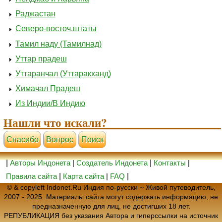
Раджастан
Северо-восточ.штаты
Тамил наду (Тамилнад)
Уттар прадеш
Уттаранчал (Уттаракханд)
Химачал Прадеш
Из Индии/В Индию
Нашли что искали?
Cпасибо
Вопрос
Поиск
|
Авторы Индонета
|
Создатель Индонета
|
Контакты
|
Правила сайта
|
Карта сайта
|
FAQ
|
© & copyleft Indonet.Ru Индия по-русски ~ Живой путеводитель,
2007 - 2025. Материалы сайта могут содержать информацию, не
предназначенную для лиц, не достигших 18 лет.
РЕПУБЛИКАЦИЯ без указания Автора и гиперссылки на источник