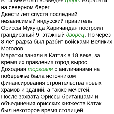
В 14 веке был возведен
форт
ВАрабати
на северном берег.
Двести лет спустя последний
независимый индусский правитель
Ориссы Мукунда Харичандан построил
грандиозный 9 -этажный
дворец
. Но через
8 лет раджа был разбит войсками Великих
Моголов.
Маратхи заняли в Каттак в 18 веке, за
время их правления город вырос.
Доходная
торговля
с англичанами на
побережье была источником
финансирования строительства новых
храмов и зданий, а также мечетей.
После захвата Ориссы британцами и
объединения орисских княжеств Катак
был некоторое время столицей