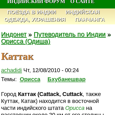
ИНДИЙСКИЙ ФОРУМ
О САЙТЕ
ПОЕЗДА В ИНДИИ
ИНДИЙСКАЯ
ОДЕЖДА, УКРАШЕНИЯ
ПАНЧАНГА
Индонет
»
Путеводитель по Индии
»
Орисса (Одиша)
Каттак
achadidi
Чт, 12/08/2010 - 00:24
Темы:
Орисса
Бхубанешвар
Город
Каттак (Cattack, Cuttack
, также
Куттак, Катак) находится в восточной
части индийского штата
Орисса
на
расстоянии около 30 км от его столицы