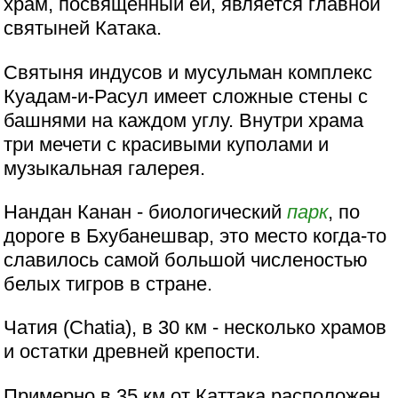
храм, посвященный ей, является главной
святыней Катака.
Святыня индусов и мусульман комплекс
Куадам-и-Расул имеет сложные стены с
башнями на каждом углу. Внутри храма
три мечети с красивыми куполами и
музыкальная галерея.
Нандан Канан - биологический
парк
, по
дороге в Бхубанешвар, это место когда-то
славилось самой большой численостью
белых тигров в стране.
Чатия (Chatia), в 30 км - несколько храмов
и остатки древней крепости.
Примерно в 35 км от Каттака расположен