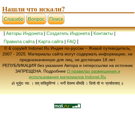
Нашли что искали?
Cпасибо
Вопрос
Поиск
|
Авторы Индонета
|
Создатель Индонета
|
Контакты
|
Правила сайта
|
Карта сайта
|
FAQ
|
© & copyleft Indonet.Ru Индия по-русски ~ Живой путеводитель,
2007 - 2025. Материалы сайта могут содержать информацию, не
предназначенную для лиц, не достигших 18 лет.
РЕПУБЛИКАЦИЯ без указания Автора и гиперссылки на источник
ЗАПРЕЩЕНА. Подробнее
О правилах размещения и
использования материалов Indonet.Ru
ॐ भूर्भुवः स्वः । तत् सवितुर्वरेण्यं । भर्गो देवस्य धीमहि । धियो यो नः प्रचोदयात् ॥