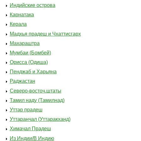
Индийские острова
Карнатака
Керала
Мадхья прадеш и Чхаттисгарх
Махараштра
Мумбаи (Бомбей)
Орисса (Одиша)
Пенджаб и Харьяна
Раджастан
Северо-восточ.штаты
Тамил наду (Тамилнад)
Уттар прадеш
Уттаранчал (Уттаракханд)
Химачал Прадеш
Из Индии/В Индию