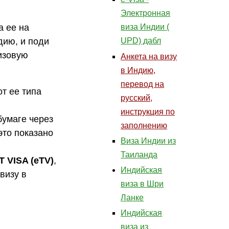
Электронная
а ее на
виза Индии (
дию, и поди
UPD) дабл
изовую
Анкета на визу
в Индию,
перевод на
от ее типа
русский,
инструкция по
бумаге через
заполнению
это показано
Виза Индии из
Таиланда
T VISA (eTV)
,
Индийская
визу в
виза в Шри
Ланке
Индийская
виза из