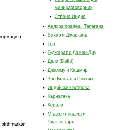
миниразговорник
Страна Индия
Андхра прадеш, Телегана
Бихар и Джарканд
нформацию.
Гоа
Гуджарат и Даман-Диу
Дели (Delhi)
Джамму и Кашмир
Зап.Бенгал и Сикким
Индийские острова
Карнатака
Керала
Мадхья прадеш и
Чхаттисгарх
 birthmarksи