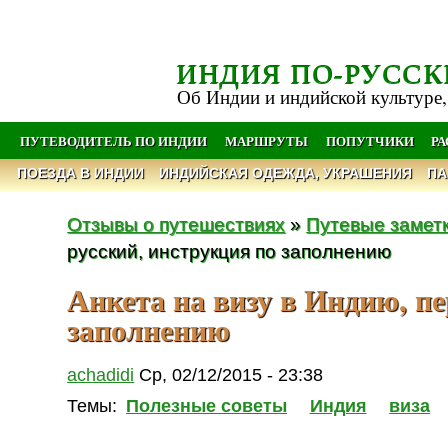
ИНДИЯ ПО-РУССК
Об Индии и индийской культуре,
ПУТЕВОДИТЕЛЬ ПО ИНДИИ
МАРШРУТЫ
ПОПУТЧИКИ
Р
ПОЕЗДА В ИНДИИ
ИНДИЙСКАЯ ОДЕЖДА, УКРАШЕНИЯ
ПА
Отзывы о путешествиях
»
Путевые замет
русский, инструкция по заполнению
Анкета на визу в Индию, пе
заполнению
achadidi
Ср, 02/12/2015 - 23:38
Темы:
Полезные советы
Индия
виза