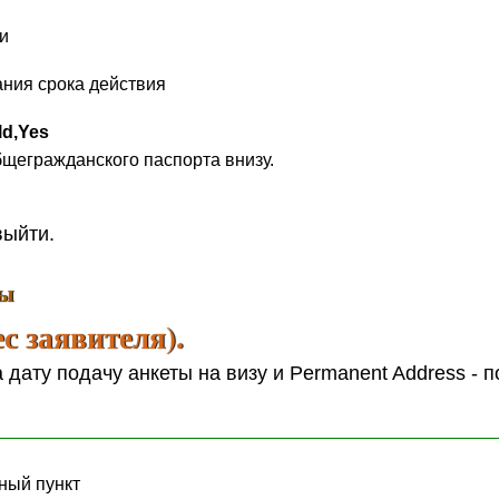
и
ания срока действия
eld,Yes
бщегражданского паспорта внизу.
выйти.
ты
ес заявителя).
дату подачу анкеты на визу и Permanent Address - 
нный пункт