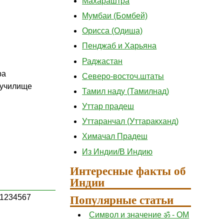
Махараштра
Мумбаи (Бомбей)
Орисса (Одиша)
Пенджаб и Харьяна
Раджастан
ра
Северо-восточ.штаты
 училище
Тамил наду (Тамилнад)
Уттар прадеш
Уттаранчал (Уттаракханд)
Химачал Прадеш
Из Индии/В Индию
Интересные факты об
Индии
Популярные статьи
1234567
Символ и значение ॐ - ОМ