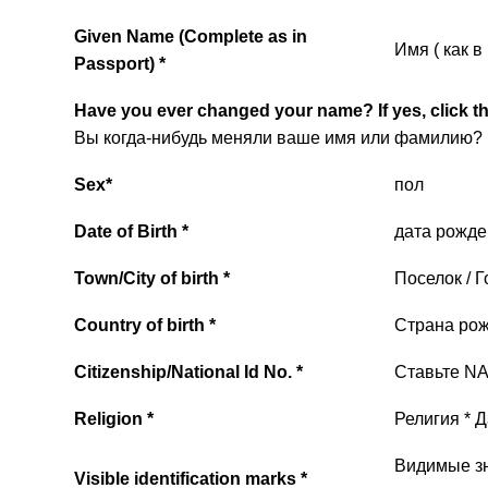
Given Name (Complete as in
Имя ( как в
Passport) *
Have you ever changed your name? If yes, click th
Вы когда-нибудь меняли ваше имя или фамилию? 
Sex*
пол
Date of Birth *
дата рожде
Town/City of birth *
Поселок / 
Country of birth *
Страна рож
Citizenship/National Id No. *
Ставьте N
Religion *
Религия * Д
Видимые зна
Visible identification marks *