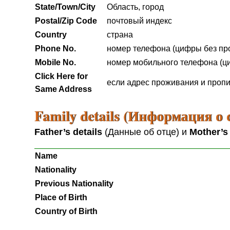
State/Town/City
Область, город
Postal/Zip Code
почтовый индекс
Country
страна
Phone No.
номер телефона (цифры без пр
Mobile No.
номер мобильного телефона (ц
Click Here for
если адрес проживания и пропис
Same Address
Family details (Информация о 
Father’s details
(Данные об отце) и
Mother’s
Name
Nationality
Previous Nationality
Place of Birth
Country of Birth