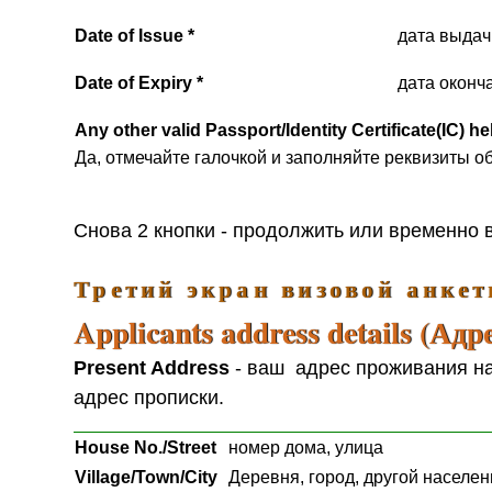
Date of Issue *
дата выдач
Date of Expiry *
дата оконч
Any other valid Passport/Identity Certificate(IC) h
Да, отмечайте галочкой и заполняйте реквизиты о
Снова 2 кнопки - продолжить или временно 
Третий экран визовой анке
Applicants address details (Адр
Present Address
- ваш адрес проживания на 
адрес прописки.
House No./Street
номер дома, улица
Village/Town/City
Деревня, город, другой населе