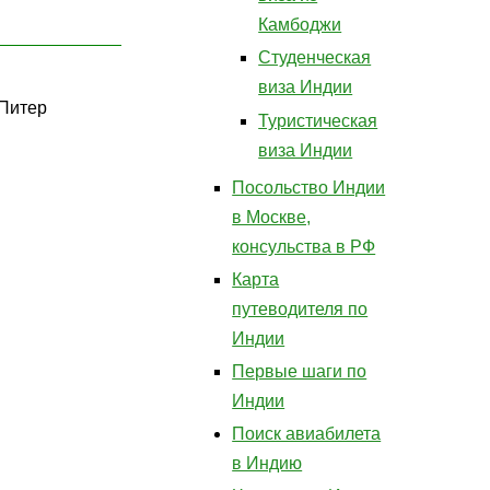
Камбоджи
Студенческая
виза Индии
 Питер
Туристическая
виза Индии
Посольство Индии
в Москве,
консульства в РФ
Карта
путеводителя по
Индии
Первые шаги по
Индии
Поиск авиабилета
в Индию