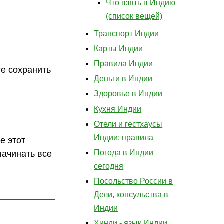
Что взять в Индию
(список вещей)
Транспорт Индии
Карты Индии
Правила Индии
те сохранить
Деньги в Индии
Здоровье в Индии
Кухня Индии
Отели и гестхаусы
Индии: правила
е этот
Погода в Индии
начинать все
сегодня
Посольство России в
Дели, консульства в
Индии
Хинди - язык Индии,