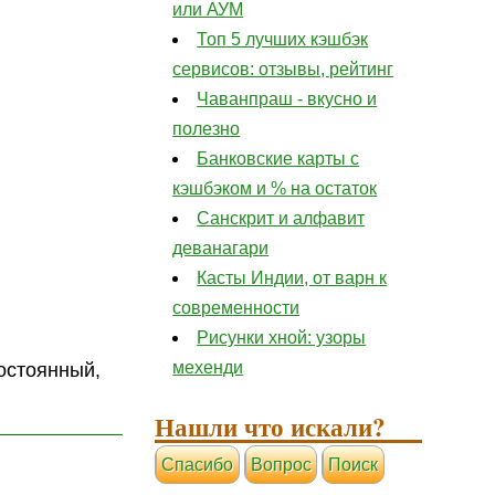
или АУМ
Топ 5 лучших кэшбэк
сервисов: отзывы, рейтинг
Чаванпраш - вкусно и
полезно
Банковские карты с
кэшбэком и % на остаток
Санскрит и алфавит
деванагари
Касты Индии, от варн к
современности
Рисунки хной: узоры
мехенди
постоянный,
Нашли что искали?
Cпасибо
Вопрос
Поиск