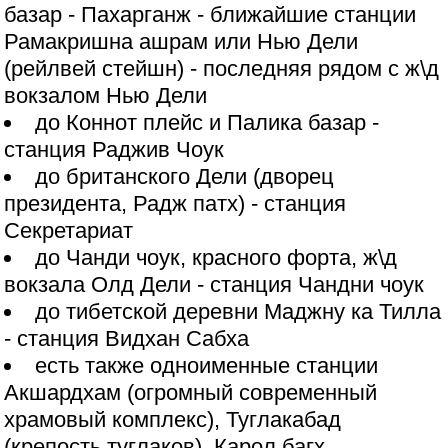
базар - Пахарганж - ближайшие станции
Рамакришна ашрам или Нью Дели
(рейлвей стейшн) - последняя рядом с ж\д
вокзалом Нью Дели
до Коннот плейс и Палика базар -
станция Раджив Чоук
до британского Дели (дворец
президента, Радж патх) - станция
Секретариат
до Чанди чоук, красного форта, ж\д
вокзала Олд Дели - станция Чандни чоук
до тибетской деревни Маджну ка Тилла
- станция Видхан Сабха
есть также одноименные станции
Акшардхам (огромный современный
храмовый комплекс), Туглакабад
(крепость туглаков), Карол багх