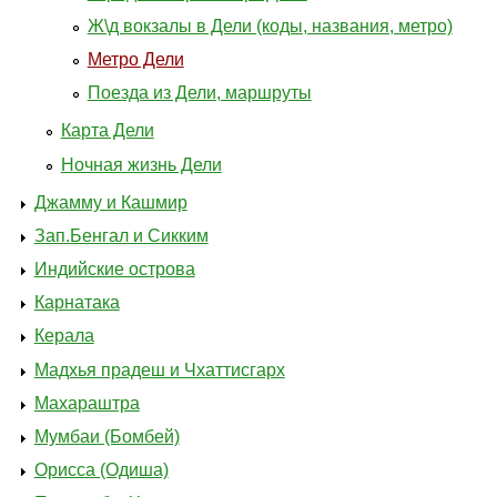
Ж\д вокзалы в Дели (коды, названия, метро)
Метро Дели
Поезда из Дели, маршруты
Карта Дели
Ночная жизнь Дели
Джамму и Кашмир
Зап.Бенгал и Сикким
Индийские острова
Карнатака
Керала
Мадхья прадеш и Чхаттисгарх
Махараштра
Мумбаи (Бомбей)
Орисса (Одиша)