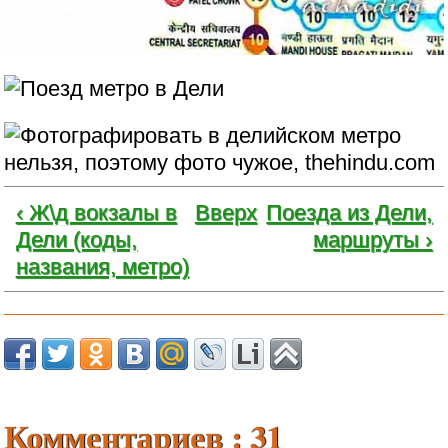
‹ Ж\д вокзалы в
Вверх
Поезда из Дели,
Дели (коды,
маршруты ›
названия, метро)
Комментариев : 31