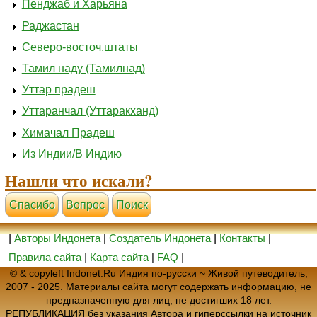
Пенджаб и Харьяна
Раджастан
Северо-восточ.штаты
Тамил наду (Тамилнад)
Уттар прадеш
Уттаранчал (Уттаракханд)
Химачал Прадеш
Из Индии/В Индию
Нашли что искали?
Cпасибо
Вопрос
Поиск
|
Авторы Индонета
|
Создатель Индонета
|
Контакты
|
Правила сайта
|
Карта сайта
|
FAQ
|
© & copyleft Indonet.Ru Индия по-русски ~ Живой путеводитель,
2007 - 2025. Материалы сайта могут содержать информацию, не
предназначенную для лиц, не достигших 18 лет.
РЕПУБЛИКАЦИЯ без указания Автора и гиперссылки на источник