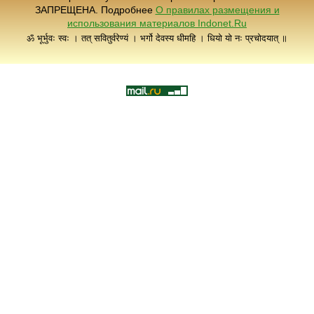
ЗАПРЕЩЕНА. Подробнее
О правилах размещения и
использования материалов Indonet.Ru
ॐ भूर्भुवः स्वः । तत् सवितुर्वरेण्यं । भर्गो देवस्य धीमहि । धियो यो नः प्रचोदयात् ॥